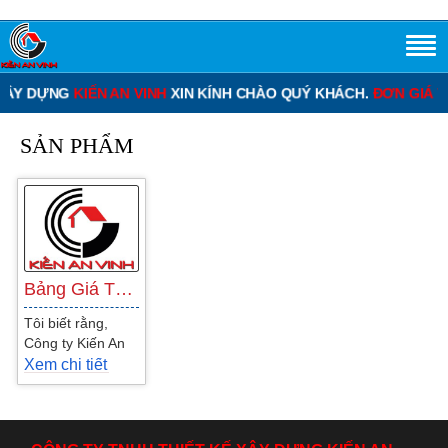
XÂY DỰNG
KIẾN AN VINH
XIN KÍNH CHÀO QUÝ KHÁCH.
ĐƠN GIÁ TH
SẢN PHẨM
Bảng Giá Thiết Kế Thi Công Xây Dựng Biệt…
Tôi biết rằng,
Công ty Kiến An
Vinh là một trong
Xem chi tiết
những đơn vị
chuyên thiết kế
thi công...