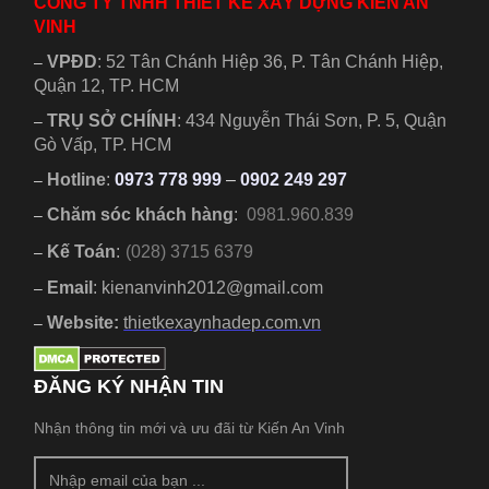
CÔNG TY TNHH THIẾT KẾ XÂY DỰNG KIẾN AN
VINH
VPĐD
:
52 Tân Chánh Hiệp 36, P. Tân Chánh Hiệp,
–
Quận 12, TP. HCM
TRỤ SỞ CHÍNH
:
434 Nguyễn Thái Sơn, P. 5, Quận
–
Gò Vấp, TP. HCM
Hotline
:
0973 778 999
–
0902 249 297
–
Chăm sóc khách hàng
:
0981.960.839
–
Kế Toán
:
(028) 3715 6379
–
Email
: kienanvinh2012@gmail.com
–
Website:
thietkexaynhadep.com.vn
–
ĐĂNG KÝ NHẬN TIN
Nhận thông tin mới và ưu đãi từ Kiến An Vinh