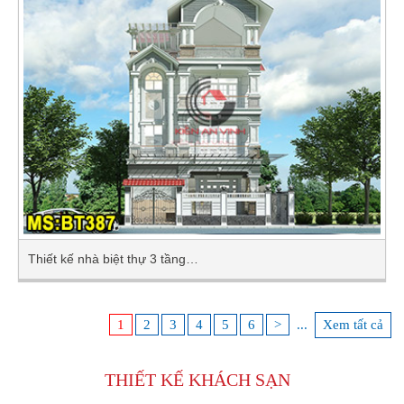
Thiết kế nhà biệt thự 3 tầng…
1
2
3
4
5
6
>
...
Xem tất cả
THIẾT KẾ
KHÁCH SẠN