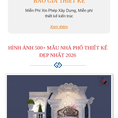
BÁO GIÁ THIẾT KẾ
Miễn Phí Xin Phép Xây Dựng, Miễn phí
thiết kế kiến trúc
Xem thêm
HÌNH ẢNH
500+ MẪU NHÀ PHỐ THIẾT KẾ
ĐẸP NHẤT 2026