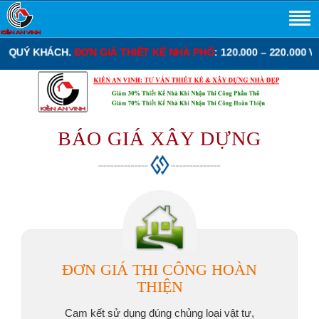
0 – 220.000 VNĐ/M2.
ĐƠN GIÁ THIẾT KẾ BIỆT THỰ
: 130.000 – 280.
BÁO GIÁ XÂY DỰNG
ĐƠN GIÁ THI CÔNG HOÀN
THIỆN
Cam kết sử dụng đúng chủng loại vật tư,