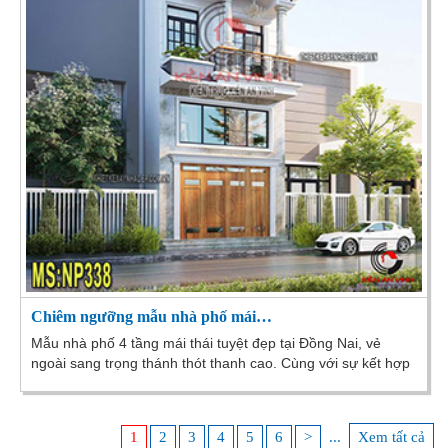
Chiêm ngưỡng mẫu nhà phố mái…
Mẫu nhà phố 4 tầng mái thái tuyệt đẹp tại Đồng Nai, vẻ
ngoài sang trọng thánh thót thanh cao. Cùng với sự kết hợp
hoàn hảo giữa kiến trúc cổ điển và kiến...
1
2
3
4
5
6
>
...
Xem tất cả