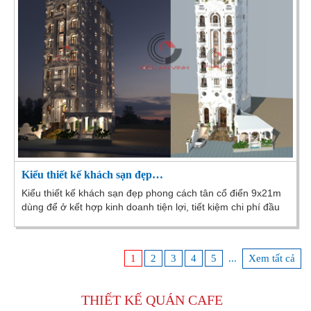
Kiểu thiết kế khách sạn đẹp…
Kiểu thiết kế khách sạn đẹp phong cách tân cổ điển 9x21m
dùng để ở kết hợp kinh doanh tiện lợi, tiết kiệm chi phí đầu
tư thuận lợi cho sinh hoạt
1
2
3
4
5
...
Xem tất cả
THIẾT KẾ
QUÁN CAFE