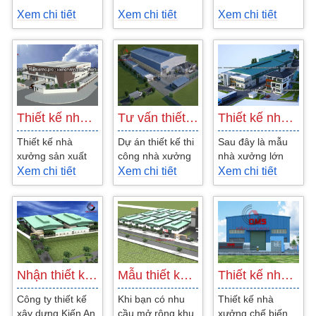
Xem chi tiết
Xem chi tiết
Xem chi tiết
Thiết kế nhà xưởng sản xuất Mặt Trời…
Tư vấn thiết kế thi công nhà xưởng
Thiết kế nhà xưởng thép tiền chế tại…
Thiết kế nhà
Dự án thiết kế thi
Sau đây là mẫu
xưởng sản xuất
công nhà xưởng
nhà xưởng lớn
Mặt Trời Đỏ KCN
dệt Quận 12, với
hiện đại do các
Xem chi tiết
Xem chi tiết
Xem chi tiết
Hiệp Phước
diện tích 4 ha,
KTS của công ty
xưởng sản xuất...
Kiến An Vinh
chung sức lên...
Nhận thiết kế và thi công nhà xưởng sản…
Mẫu thiết kế nhà xưởng công nghiệp tại…
Thiết kế nhà xưởng cho công ty Quang Minh…
Công ty thiết kế
Khi bạn có nhu
Thiết kế nhà
xây dựng Kiến An
cầu mở rộng khu
xưởng chế biến