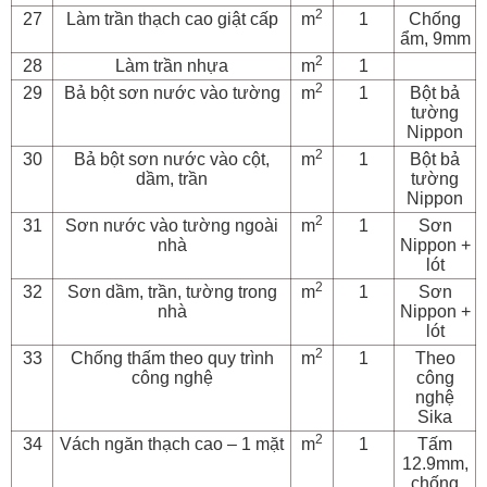
2
27
Làm trần thạch cao giật cấp
m
1
Chống
ẩm, 9mm
2
28
Làm trần nhựa
m
1
2
29
Bả bột sơn nước vào tường
m
1
Bột bả
tường
Nippon
2
30
Bả bột sơn nước vào cột,
m
1
Bột bả
dầm, trần
tường
Nippon
2
31
Sơn nước vào tường ngoài
m
1
Sơn
nhà
Nippon +
lót
2
32
Sơn dầm, trần, tường trong
m
1
Sơn
nhà
Nippon +
lót
2
33
Chống thấm theo quy trình
m
1
Theo
công nghệ
công
nghệ
Sika
2
34
Vách ngăn thạch cao – 1 mặt
m
1
Tấm
12.9mm,
chống