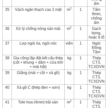
ẩm
2
35
Vách ngăn thạch cao 2 mặt
m
1
Tấm
9mm,
chống
ẩm
2
36
Xử lý chống nóng sàn mái
m
1
Gạch
bọng,
hoặc 6 lỗ
37
Lợp ngói rìa, ngói nóc
viên
1
Ngói
Đồng
Tâm
38
Gia công lắp đặt kết cấu thép
kg
1
Thép
(cột + khung + dầm + cửa trời
CT3,
+ mái hắt)
TCXDVN
39
Giằng (mái + cột + xà gồ)
kg
1
Thép
CT3,
TCXDVN
40
Xà gồ C (thép đen + sơn)
kg
1
Thép
CT3,
TCXDVN
2
41
Tole hoa (4mm) trải sàn
m
1
Thép
CT3,