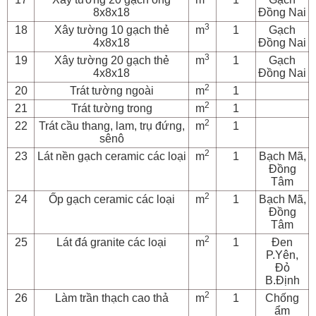
8x8x18
Đồng Nai
3
18
Xây tường 10 gạch thẻ
m
1
Gạch
4x8x18
Đồng Nai
3
19
Xây tường 20 gạch thẻ
m
1
Gạch
4x8x18
Đồng Nai
2
20
Trát tường ngoài
m
1
2
21
Trát tường trong
m
1
2
22
Trát cầu thang, lam, trụ đứng,
m
1
sênô
2
23
Lát nền gạch ceramic các loại
m
1
Bạch Mã,
Đồng
Tâm
2
24
Ốp gạch ceramic các loại
m
1
Bạch Mã,
Đồng
Tâm
2
25
Lát đá granite các loại
m
1
Đen
P.Yên,
Đỏ
B.Định
2
26
Làm trần thạch cao thả
m
1
Chống
ẩm