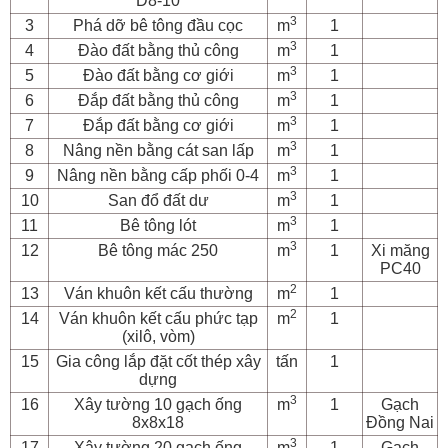
D8-10
3
3
Phá dỡ bê tông đầu cọc
m
1
3
4
Đào đất bằng thủ công
m
1
3
5
Đào đất bằng cơ giới
m
1
3
6
Đắp đất bằng thủ công
m
1
3
7
Đắp đất bằng cơ giới
m
1
3
8
Nâng nền bằng cát san lấp
m
1
3
9
Nâng nền bằng cấp phối 0-4
m
1
3
10
San đổ đất dư
m
1
3
11
Bê tông lót
m
1
3
12
Bê tông mác 250
m
1
Xi măng
PC40
2
13
Ván khuôn kết cấu thường
m
1
2
14
Ván khuôn kết cấu phức tạp
m
1
(xilô, vòm)
15
Gia công lắp đặt cốt thép xây
tấn
1
dựng
3
16
Xây tường 10 gạch ống
m
1
Gạch
8x8x18
Đồng Nai
3
17
Xây tường 20 gạch ống
m
1
Gạch