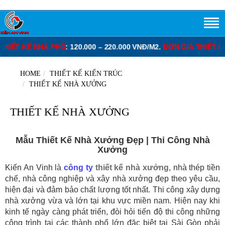
 – 220.000 VNĐ/M2.
ĐƠN GIÁ THIẾT KẾ BIỆT THỰ
: 130.000 – 280.
HOME
THIẾT KẾ KIẾN TRÚC
THIẾT KẾ NHÀ XƯỞNG
THIẾT KẾ NHÀ XƯỞNG
Mẫu Thiết Kế Nhà Xưởng Đẹp | Thi Công Nhà
Xưởng
Kiến An Vinh là
công ty
thiết kế nhà xưởng
, nhà thép tiền
chế, nhà công nghiệp và xây nhà xưởng đẹp theo yêu cầu,
hiện đại và đảm bảo chất lượng tốt nhất. Thi công xây dựng
nhà xưởng vừa và lớn tại khu vực miền nam. Hiện nay khi
kinh tế ngày càng phát triển, đòi hỏi tiến độ thi công những
công trình tại các thành phố lớn đặc biệt tại Sài Gòn phải