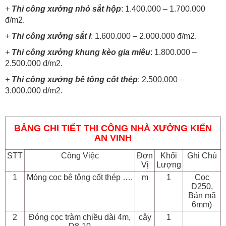
+
Thi công xưởng nhỏ sắt hộp
: 1.400.000 – 1.700.000
đ/m2.
+
Thi công xưởng sắt I
: 1.600.000 – 2.000.000 đ/m2.
+
Thi công xưởng khung kèo gia miêu
: 1.800.000 –
2.500.000 đ/m2.
+
Thi công xưởng bê tông cốt thép
: 2.500.000 –
3.000.000 đ/m2.
BẢNG CHI TIẾT THI CÔNG NHÀ XƯỞNG KIẾN
AN VINH
STT
Công Việc
Đơn
Khối
Ghi Chú
Vị
Lượng
1
Móng cọc bê tông cốt thép ….
m
1
Cọc
D250,
Bản mã
6mm)
2
Đóng cọc tràm chiều dài 4m,
cây
1