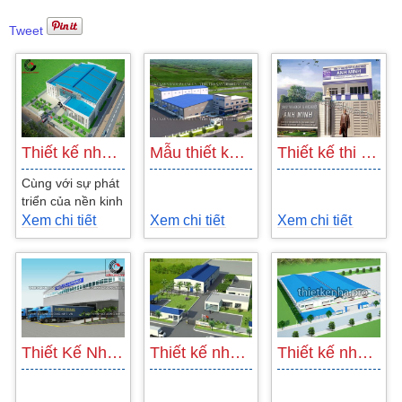
Tweet
Thiết kế nhà xưởng Vina Astec
Mẫu thiết kế nhà xưởng ASSEMS rộng trên…
Thiết kế thi công xây dựng nhà xưởng Long…
Cùng với sự phát
triển của nền kinh
tế, rất nhiều dịch
Xem chi tiết
Xem chi tiết
Xem chi tiết
vụ mới đã ra đời
dẫn đến...
Thiết Kế Nhà Xưởng Đông Lạnh AGREX
Thiết kế nhà xưởng chế biến gạo tại…
Thiết kế nhà máy may phong cách hiện đại