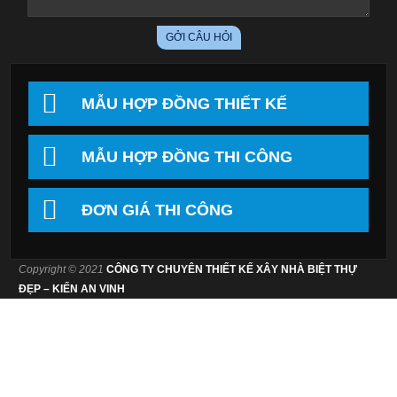
MẪU HỢP ĐỒNG THIẾT KẾ
MẪU HỢP ĐỒNG THI CÔNG
ĐƠN GIÁ THI CÔNG
Copyright © 2021
CÔNG TY CHUYÊN THIẾT KẾ XÂY NHÀ BIỆT THỰ
ĐẸP – KIẾN AN VINH