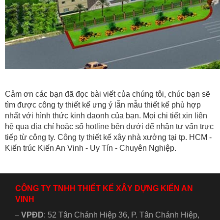
Cảm ơn các bạn đã đọc bài viết của chúng tôi, chúc bạn sẽ
tìm được công ty thiết kế ưng ý lẫn mẫu thiết kế phù hợp
nhất với hình thức kinh daonh của bạn. Mọi chi tiết xin liên
hệ qua địa chỉ hoặc số hotline bên dưới để nhận tư vấn trực
tiếp từ công ty. Công ty thiết kế xây nhà xưởng tại tp. HCM -
Kiến trúc Kiến An Vinh - Uy Tín - Chuyên Nghiệp.
CÔNG TY TNHH THIẾT KẾ XÂY DỰNG KIẾN AN
VINH
VPĐD
:
52 Tân Chánh Hiệp 36, P. Tân Chánh Hiệp,
–