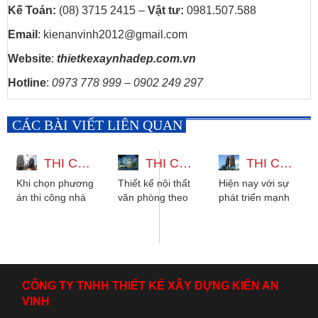
Kế Toán:
(08) 3715 2415 –
Vật tư:
0981.507.588
Email
: kienanvinh2012@gmail.com
Website
:
thietkexaynhadep.com.vn
Hotline
:
0973 778 999 – 0902 249 297
CÁC BÀI VIẾT LIÊN QUAN
THI CÔNG CAO ỐC VĂN PHÒNG ĐẸP - CÔNG TY KIẾN AN VINH
THI CÔNG NỘI THẤT VĂN PHÒNG CHO THUÊ TẠI LÁI THIÊU
THI CÔNG CAO ỐC VĂN PHÒNG BÌNH DƯƠNG
Khi chọn phương
Thiết kế nội thất
Hiện nay với sự
án thi công nhà
văn phòng theo
phát triển mạnh
trọn gói quý
phong cách hiện
mẽ của nền kinh
khách sẽ không
đại đẹp tại Lái
tế và đời sống
thể nào ngỡ được
Thiêu là dịch vụ
cùng với nhu cầu
rằng những...
hàng...
thị...
CÔNG TY TNHH THIẾT KẾ XÂY DỰNG KIẾN AN
VINH