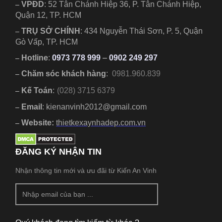
VPĐD
:
52 Tân Chánh Hiệp 36, P. Tân Chánh Hiệp,
–
Quận 12, TP. HCM
TRỤ SỞ CHÍNH
:
434 Nguyễn Thái Sơn, P. 5, Quận
–
Gò Vấp, TP. HCM
Hotline
:
0973 778 999
–
0902 249 297
–
Chăm sóc khách hàng
:
0981.960.839
–
Kế Toán
:
(028) 3715 6379
–
Email
: kienanvinh2012@gmail.com
–
Website:
thietkexaynhadep.com.vn
–
ĐĂNG KÝ NHẬN TIN
Nhận thông tin mới và ưu đãi từ Kiến An Vinh