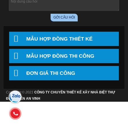
MẪU HỢP ĐỒNG THIẾT KẾ
MẪU HỢP ĐỒNG THI CÔNG
ĐƠN GIÁ THI CÔNG
Copyright © 2021
CÔNG TY CHUYÊN THIẾT KẾ XÂY NHÀ BIỆT THỰ
ĐẸP – KIẾN AN VINH