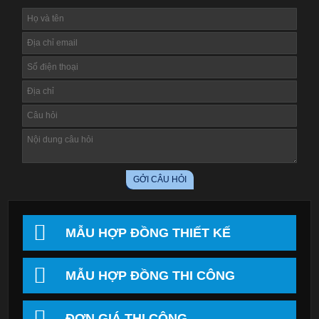
MẪU HỢP ĐỒNG THIẾT KẾ
MẪU HỢP ĐỒNG THI CÔNG
ĐƠN GIÁ THI CÔNG