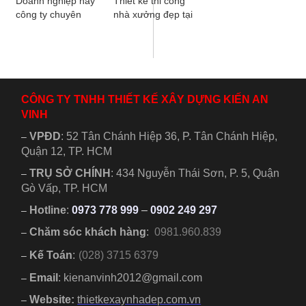
Doanh nghiệp hay
Thiết kế thi công
công ty chuyên
nhà xưởng đẹp tại
sản xuất, chế biến
tỉnh Long An, đây
hay gia công đều
là nhà xưởng tiền
cần đến nhà
chế được...
xưởng,...
CÔNG TY TNHH THIẾT KẾ XÂY DỰNG KIẾN AN
VINH
VPĐD
:
52 Tân Chánh Hiệp 36, P. Tân Chánh Hiệp,
–
Quận 12, TP. HCM
TRỤ SỞ CHÍNH
:
434 Nguyễn Thái Sơn, P. 5, Quận
–
Gò Vấp, TP. HCM
Hotline
:
0973 778 999
–
0902 249 297
–
Chăm sóc khách hàng
:
0981.960.839
–
Kế Toán
:
(028) 3715 6379
–
Email
: kienanvinh2012@gmail.com
–
Website:
thietkexaynhadep.com.vn
–