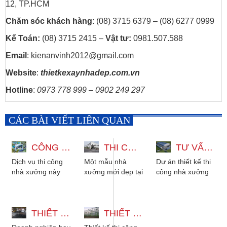
12, TP.HCM
Chăm sóc khách hàng
: (08) 3715 6379 – (08) 6277 0999
Kế Toán:
(08) 3715 2415 –
Vật tư:
0981.507.588
Email
: kienanvinh2012@gmail.com
Website
:
thietkexaynhadep.com.vn
Hotline
:
0973 778 999 – 0902 249 297
CÁC BÀI VIẾT LIÊN QUAN
CÔNG TY NÀO CHUYÊN THI CÔNG NHÀ XƯỞNG KẾT CẤU THÉP ĐẠT CHUẨN VN ?
THI CÔNG NHÀ XƯỞNG 1000M2 TẠI NHƠN TRẠCH ĐỒNG NAI
TƯ VẤN THIẾT KẾ THI CÔNG NHÀ XƯỞNG
Dịch vụ thi công
Một mẫu nhà
Dự án thiết kế thi
nhà xưởng này
xưởng mới đẹp tại
công nhà xưởng
của chúng tôi với
Nhơn Trạch Đồng
dệt Quận 12, với
mức giá tốt hàng
Nai do công ty
diện tích 4 ha,
đầu trong ngành.
Kiến An Vinh tư
xưởng sản xuất
Bảng...
THIẾT KẾ XÂY NHÀ XƯỞNG QUẬN 12
vấn và...
THIẾT KẾ THI CÔNG NHÀ XƯỞNG CÔNG NGHIỆP TẠI LONG AN
được...