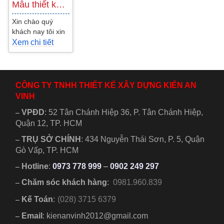
Mẫu thiết kế khách sạn đẹp 5 tầng kết…
Xin chào quý
khách nay tôi xin
cập nhật thêm
Xem chi tiết
mẫu thiết kế
khách sạn đẹp
tiện nghi nữa...
CÔNG TY TNHH THIẾT KẾ XÂY DỰNG KIẾN AN
VINH
VPĐD
:
52 Tân Chánh Hiệp 36, P. Tân Chánh Hiệp,
–
Quận 12, TP. HCM
TRỤ SỞ CHÍNH
:
434 Nguyễn Thái Sơn, P. 5, Quận
–
Gò Vấp, TP. HCM
Hotline
:
0973 778 999
–
0902 249 297
–
Chăm sóc khách hàng
:
0981.960.839
–
Kế Toán
:
(028) 3715 6379
–
Email
: kienanvinh2012@gmail.com
–