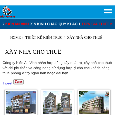
KIẾN AN VINH
XIN KÍNH CHÀO QUÝ KHÁCH.
ĐƠN GIÁ THIẾT KẾ N
HOME
THIẾT KẾ KIẾN TRÚC
XÂY NHÀ CHO THUÊ
XÂY NHÀ CHO THUÊ
Công ty Kiến An Vinh nhận hợp đồng xây nhà trọ, xây nhà cho thuê
với chi phí thấp và công năng sử dụng hợp lý cho các khách hàng
thuê phòng ở trọ ngắn hạn hoặc dài hạn.
Tweet