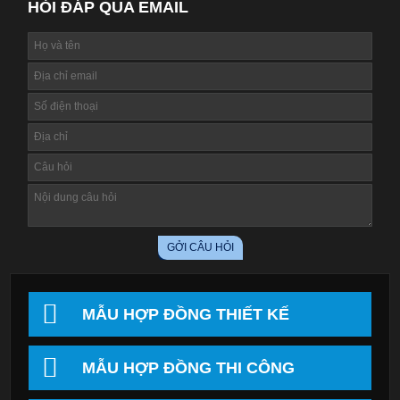
HỎI ĐÁP QUA EMAIL
MẪU HỢP ĐỒNG THIẾT KẾ
MẪU HỢP ĐỒNG THI CÔNG