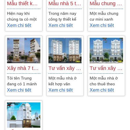
Mẫu thiết kế nhà 4 tầng cho thuê và kinh…
Mẫu nhà 5 tầng thiết kế và xây dựng cho…
Mẫu chung cư mini được thiết kế theo phong…
Hiện nay khi
Trong năm nay
Một mẫu chung
chúng ta có một
công ty thiết kế
cư mini xanh
mảnh đất mặt
xây dựng Kiến An
được thiết kế
Xem chi tiết
Xem chi tiết
Xem chi tiết
tiền đường ngoài
Vinh có thực hiện
theo phong cách
phố thì ta có rất
xây dựng một
hiện đại tại quận
nhiều...
công trình...
bình tân là...
Xây nhà 7 tầng cho thuê phòng đẹp hiện…
Tư vấn xây dựng nhà ở kết hợp văn phòng…
Tư vấn xây nhà cho thuê lại ở tphcm
Tôi tên Trung
Một mẫu nhà ở
Một mẫu nhà ở
đang có 1 mảnh
kết hợp văn
cho thuê theo
đất 8x20m và
phòng cực đẹp
kiểu khách sạn
Xem chi tiết
Xem chi tiết
Xem chi tiết
mong muốn xây
cho gia chủ muốn
đẹp rất được ưa
dựng ngôi nhà 7
xây dựng nhà cho
chuộng hiện nay
tầng đẹp dùng
thuê để...
với công...
để...