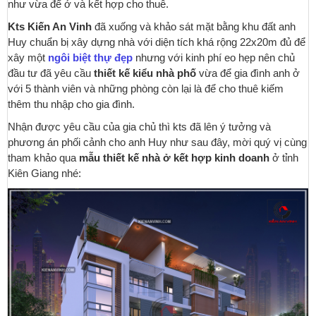
như vừa để ở và kết hợp cho thuê.
Kts Kiến An Vinh
đã xuống và khảo sát mặt bằng khu đất anh
Huy chuẩn bị xây dựng nhà với diện tích khá rộng 22x20m đủ để
xây một
ngôi biệt thự đẹp
nhưng với kinh phí eo hẹp nên chủ
đầu tư đã yêu cầu
thiết kế kiểu nhà phố
vừa để gia đình anh ở
với 5 thành viên và những phòng còn lại là để cho thuê kiếm
thêm thu nhập cho gia đình.
Nhận được yêu cầu của gia chủ thì kts đã lên ý tưởng và
phương án phối cảnh cho anh Huy như sau đây, mời quý vị cùng
tham khảo qua
mẫu thiết kế nhà ở kết hợp kinh doanh
ở tỉnh
Kiên Giang nhé: