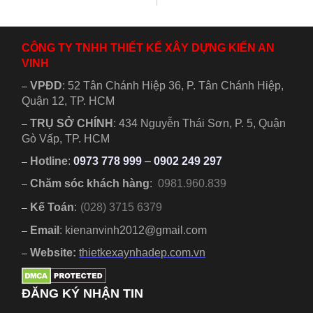
xây dựng nhà cho
chuộng hiện nay
khách sạn đẹp
thuê để...
với công...
tiện nghi nữa
kết...
CÔNG TY TNHH THIẾT KẾ XÂY DỰNG KIẾN AN
VINH
VPĐD
:
52 Tân Chánh Hiệp 36, P. Tân Chánh Hiệp,
–
Quận 12, TP. HCM
TRỤ SỞ CHÍNH
:
434 Nguyễn Thái Sơn, P. 5, Quận
–
Gò Vấp, TP. HCM
Hotline
:
0973 778 999
–
0902 249 297
–
Chăm sóc khách hàng
:
0981.960.839
–
Kế Toán
:
(028) 3715 6379
–
Email
: kienanvinh2012@gmail.com
–
Website:
thietkexaynhadep.com.vn
–
ĐĂNG KÝ NHẬN TIN