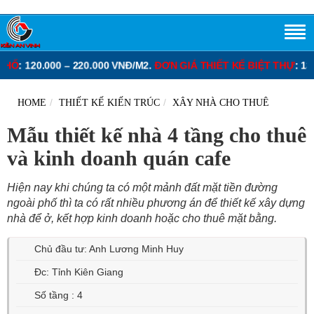
.000 – 220.000 VNĐ/M2.
ĐƠN GIÁ THIẾT KẾ BIỆT THỰ
: 130.000 – 2
HOME
THIẾT KẾ KIẾN TRÚC
XÂY NHÀ CHO THUÊ
Mẫu thiết kế nhà 4 tầng cho thuê
và kinh doanh quán cafe
Hiện nay khi chúng ta có một mảnh đất mặt tiền đường
ngoài phố thì ta có rất nhiều phương án để thiết kế xây dựng
nhà để ở, kết hợp kinh doanh hoặc cho thuê mặt bằng.
Chủ đầu tư: Anh Lương Minh Huy
Đc: Tỉnh Kiên Giang
Số tầng : 4