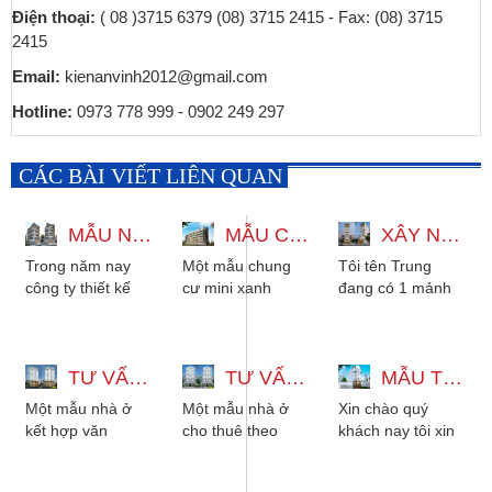
Điện thoại:
( 08 )3715 6379 (08) 3715 2415 - Fax: (08) 3715
2415
Email:
kienanvinh2012@gmail.com
Hotline:
0973 778 999 - 0902 249 297
CÁC BÀI VIẾT LIÊN QUAN
MẪU NHÀ 5 TẦNG THIẾT KẾ VÀ XÂY DỰNG CHO THUÊ KẾT HỢP Ở
MẪU CHUNG CƯ MINI ĐƯỢC THIẾT KẾ THEO PHONG CÁCH CHO THUÊ
XÂY NHÀ 7 TẦNG CHO THUÊ PHÒNG ĐẸP HIỆN ĐẠI TẠI TPHCM
Trong năm nay
Một mẫu chung
Tôi tên Trung
công ty thiết kế
cư mini xanh
đang có 1 mảnh
xây dựng Kiến An
được thiết kế theo
đất 8x20m và
Vinh có thực hiện
phong cách hiện
mong muốn xây
xây dựng một
đại tại quận bình
dựng ngôi nhà 7
công trình...
TƯ VẤN XÂY DỰNG NHÀ Ở KẾT HỢP VĂN PHÒNG CHO THUÊ
tân là...
TƯ VẤN XÂY NHÀ CHO THUÊ LẠI Ở TPHCM
tầng đẹp dùng
MẪU THIẾT KẾ KHÁCH SẠN ĐẸP 5 TẦNG KẾT HỢP VĂN PHÒNG ĐẲNG CẤP
để...
Một mẫu nhà ở
Một mẫu nhà ở
Xin chào quý
kết hợp văn
cho thuê theo
khách nay tôi xin
phòng cực đẹp
kiểu khách sạn
cập nhật thêm
cho gia chủ muốn
đẹp rất được ưa
mẫu thiết kế