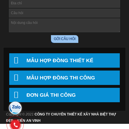
MẪU HỢP ĐỒNG THIẾT KẾ
MẪU HỢP ĐỒNG THI CÔNG
ĐƠN GIÁ THI CÔNG
Copyright © 2021
CÔNG TY CHUYÊN THIẾT KẾ XÂY NHÀ BIỆT THỰ
ĐẸP – KIẾN AN VINH