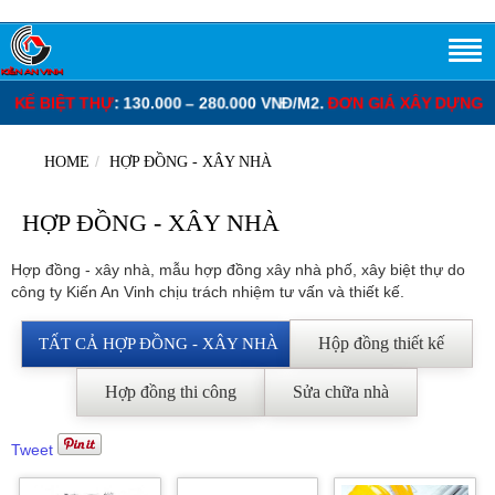
KẾ BIỆT THỰ
: 130.000 – 280.000 VNĐ/M2.
ĐƠN GIÁ XÂY DỰNG PH
HOME
HỢP ĐỒNG - XÂY NHÀ
HỢP ĐỒNG - XÂY NHÀ
Hợp đồng - xây nhà, mẫu hợp đồng xây nhà phố, xây biệt thự do
công ty Kiến An Vinh chịu trách nhiệm tư vấn và thiết kế.
Hộp đồng thiết kế
TẤT CẢ HỢP ĐỒNG - XÂY NHÀ
Hợp đồng thi công
Sửa chữa nhà
Tweet