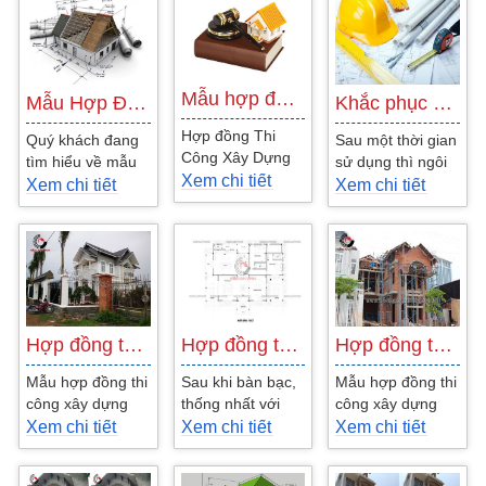
Mẫu hợp đồng giao thầu xây dựng phần…
Mẫu Hợp Đồng Thiết Kế Nhà Phố
Khắc phục sự cố khi ngôi nhà xuống cấp
Hợp đồng Thi
Quý khách đang
Sau một thời gian
Công Xây Dựng
tìm hiểu về mẫu
sử dụng thì ngôi
Phần Thô Và
Xem chi tiết
hợp đồng thiết kế
nhà của chúng ta
Xem chi tiết
Xem chi tiết
Phần Hoàn Thiện
kế nhà phố, có
sẽ dần xuống cấp
Công Ty Thiết Kế
thể tham khảo
theo thời gian
Xây Dựng Kiến...
mẫu...
như...
Hợp đồng thi công biệt thự chị linh
Hợp đồng thiết kế Nhà Phố Anh Dũng
Hợp đồng thi công Nhà phố 1 mặt tiền…
Mẫu hợp đồng thi
Sau khi bàn bạc,
Mẫu hợp đồng thi
công xây dựng
thống nhất với
công xây dựng
mới công trình
chủ đầu tư về
mới công trình
Xem chi tiết
Xem chi tiết
Xem chi tiết
nhà ở - Công ty
hình thức và nội
nhà ở - Công ty
Kiến An Vinh
dung công việc,
Kiến An Vinh