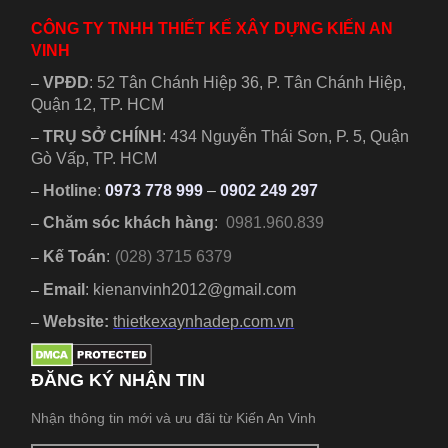
về...
chuyển...
CÔNG TY TNHH THIẾT KẾ XÂY DỰNG KIẾN AN
VINH
VPĐD
:
52 Tân Chánh Hiệp 36, P. Tân Chánh Hiệp,
–
Quận 12, TP. HCM
TRỤ SỞ CHÍNH
:
434 Nguyễn Thái Sơn, P. 5, Quận
–
Gò Vấp, TP. HCM
Hotline
:
0973 778 999
–
0902 249 297
–
Chăm sóc khách hàng
:
0981.960.839
–
Kế Toán
:
(028) 3715 6379
–
Email
: kienanvinh2012@gmail.com
–
Website:
thietkexaynhadep.com.vn
–
ĐĂNG KÝ NHẬN TIN
Nhận thông tin mới và ưu đãi từ Kiến An Vinh