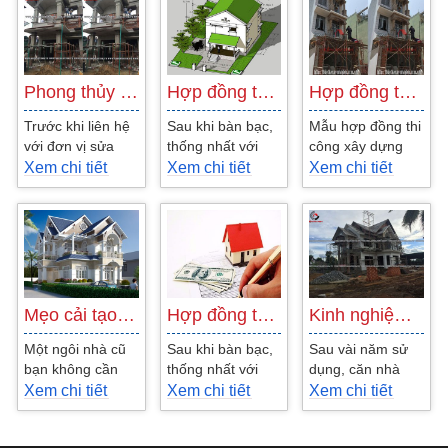
cung cấp mẫu...
về...
cung cấp mẫu...
Phong thủy phòng khách trong sửa nhà
Hợp đồng thiết kế Biệt Thự Chị Tuyết
Hợp đồng thi công Nhà Phố Chú Chỉ Gia…
Trước khi liên hệ
Sau khi bàn bạc,
Mẫu hợp đồng thi
với đơn vị sửa
thống nhất với
công xây dựng
nhà trọn gói, bạn
chủ đầu tư về
mới công trình
Xem chi tiết
Xem chi tiết
Xem chi tiết
nên tham khảo
hình thức và nội
nhà ở - Công ty
qua một số lưu
dung công việc,
Kiến An Vinh
ý...
về...
cung cấp mẫu...
Mẹo cải tạo nhà cũ thành mới đẹp không…
Hợp đồng thiết kế Cafe Văn phòng Anh Hùng
Kinh nghiệm cải tạo nhà cũ cực hay
Một ngôi nhà cũ
Sau khi bàn bạc,
Sau vài năm sử
bạn không cần
thống nhất với
dụng, căn nhà
“đập đi xây lại”,
chủ đầu tư về
của bạn sẽ cũ kỹ
Xem chi tiết
Xem chi tiết
Xem chi tiết
bạn vẫn có thể sở
hình thức và nội
xuống cấp, vì thế
hữu cho mình...
dung công việc,
bạn muốn