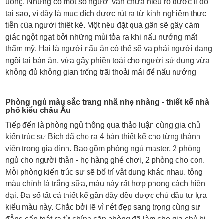
uống. Nhưng có một số người vẫn chưa hiểu rõ được lí do
tại sao, vì đây là mục đích được rút ra từ kinh nghiệm thực
tiễn của người thiết kế. Một nếu đặt quá gần sẽ gây cảm
giác ngột ngạt bởi những mùi tỏa ra khi nấu nướng mất
thẩm mỹ. Hai là người nấu ăn có thể sẽ va phải người đang
ngồi tại bàn ăn, vừa gây phiền toái cho người sử dụng vừa
không đủ không gian trống trãi thoải mái để nấu nướng.
Phòng ngủ màu sắc trang nhã nhẹ nhàng - thiết kế nhà
phố kiểu châu Âu
Tiếp đến là phòng ngủ thông qua thảo luận cùng gia chủ
kiến trúc sư Bích đã cho ra 4 bản thiết kế cho từng thành
viên trong gia đình. Bao gồm phòng ngủ master, 2 phòng
ngủ cho người thân - họ hàng ghé chơi, 2 phòng cho con.
Mỗi phòng kiến trúc sư sẽ bố trí vật dụng khác nhau, tông
màu chính là trắng sữa, màu này rất hợp phong cách hiện
đại. Đa số tất cả thiết kế gần đây đều được chủ đầu tư lựa
kiểu màu này. Chắc bởi lẽ vì nét đẹp sang trọng cùng sự
đẳng cấp toát ra từ chính căn phòng đã làm cho gia chủ bị