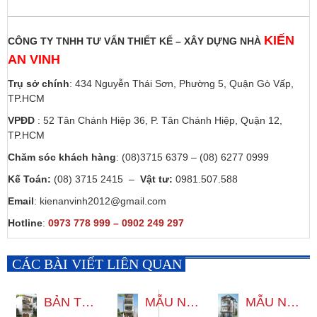
KIẾN
CÔNG TY TNHH TƯ VẤN THIẾT KẾ – XÂY DỰNG NHÀ
AN VINH
Trụ sở chính
: 434 Nguyễn Thái Sơn, Phường 5, Quận Gò Vấp,
TP.HCM
VPĐD
: 52 Tân Chánh Hiệp 36, P. Tân Chánh Hiệp, Quận 12,
TP.HCM
Chăm sóc khách hàng
: (08)3715 6379 – (08) 6277 0999
Kế Toán:
(08) 3715 2415 –
Vật tư:
0981.507.588
Email
: kienanvinh2012@gmail.com
Hotline
:
0973 778 999 – 0902 249 297
CÁC BÀI VIẾT LIÊN QUAN
BẢN THIẾT KẾ MẪU NHÀ 3 TẦNG HIỆN ĐẠI 5X18M
MẪU NHÀ 3 TẦNG HIỆN ĐẠI 4X19M CÓ SÂN THƯỢNG ĐẸP
MẪU NHÀ 3 TẦNG 6X15M HIỆN ĐẠI TẠI BÌNH THẠNH