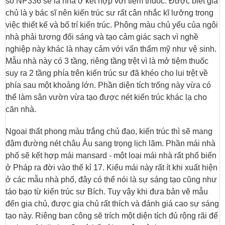
số NP336 sẽ là nhà ở kết hợp với tiệm thuốc. Được biết gia
chủ là y bác sĩ nên kiến trúc sư rất cân nhắc kĩ lưỡng trong
việc thiết kế và bố trí kiến trúc. Phông màu chủ yểu của ngôi
nhà phải tương đối sáng và tạo cảm giác sạch vì nghề
nghiệp này khác là nhạy cảm với vấn thẩm mỹ như vệ sinh.
Mẫu nhà này có 3 tầng, riêng tầng trệt vì là mở tiệm thuốc
suy ra 2 tầng phía trên kiến trúc sư đã khéo cho lui trệt về
phía sau một khoảng lớn. Phần diện tích trống này vừa có
thể làm sân vườn vừa tạo được nét kiến trúc khác lạ cho
căn nhà.
Ngoại thất phong màu trắng chủ đạo, kiến trúc thì sẽ mang
đậm đường nét châu Âu sang trọng lịch lãm. Phần mái nhà
phố sẽ kết hợp mái mansard - một loại mái nhà rất phổ biến
ở Pháp ra đời vào thế kỉ 17. Kiểu mái này rất ít khi xuất hiện
ở các mẫu nhà phố, đây có thể nói là sự sáng tạo cũng như
táo bạo từ kiến trúc sư Bích. Tuy vậy khi đưa bản vẽ mẫu
đến gia chủ, được gia chủ rất thích và đánh giá cao sự sáng
tạo này. Riêng ban công sẽ trích một diện tích đủ rộng rãi để