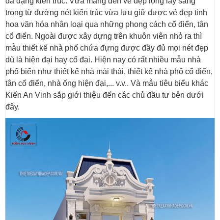
đa dạng kiến trúc. Vừa mang đến vẻ đẹp lộng lẫy sang
trọng từ đường nét kiến trúc vừa lưu giữ được vẻ đẹp tinh
hoa văn hóa nhân loại qua những phong cách cổ điển, tân
cổ điển. Ngoài được xây dựng trên khuôn viên nhỏ ra thì
mẫu thiết kế nhà phố chứa đựng được đầy đủ mọi nét đẹp
dù là hiện đại hay cổ đại. Hiện nay có rất nhiều mẫu nhà
phổ biến như thiết kế nhà mái thái, thiết kế nhà phố cổ điển,
tân cổ điển, nhà ống hiện đại,... v.v.. Và mẫu tiêu biểu khác
Kiến An Vinh sắp giới thiệu đến các chủ đầu tư bên dưới
đây.