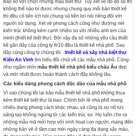
bao so với chọn những mẫu biệt thư. Tuy xét về độ đồ sộ thì
không thể nào bì được nhưng chung quy mỗi bản thiết kế
thì đều có tiện ích nói chung và tiện lợi nói riêng đối với
người sử dụng. Xét về phong cách cũng như đường nét
kiến trúc không kém cạnh nhiều so với nhiều anh em của
mình (thiết kế biệt thự). Bởi vậy đa số những yêu cầu thiết
kế gần đây của công ty 8/10 đều là thiết kế nhà phố. Sau
đây cùng công ty chúng tôi -
thiết kế và xây nhà biệt thự
Kiến An Vinh
tìm hiểu đôi chút về các mẫu nhà phố. Cũng
như ngắm nhìn
mẫu thiết kế nhà phố kiểu châu Âu
đẹp
và mới nhất được hoàn thành cách đây không lâu.
Các kiểu dáng phong cách độc đáo của mẫu nhà phố
Vì sao chúng tôi lại bảo mẫu thiết kế nhà phố không thua
kém thiết kế biệt thự là bao. Chính bởi lẻ nhà phố mang
nhiều dạng phong cách khác nhau, và cũng là sự nổ lực
sáng tạo không ngừng từ các kiến trúc sư. Họ luôn cho ra
những mẫu mã mới hợp với sinh hoạt con người, mang đến
những bản vẽ ở tầm cao mới ngày càng đa dạng sắc màu,