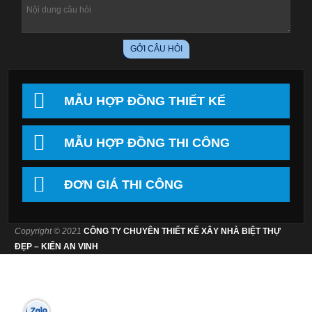
MẪU HỢP ĐỒNG THIẾT KẾ
MẪU HỢP ĐỒNG THI CÔNG
ĐƠN GIÁ THI CÔNG
Copyright © 2021
CÔNG TY CHUYÊN THIẾT KẾ XÂY NHÀ BIỆT THỰ
ĐẸP – KIẾN AN VINH