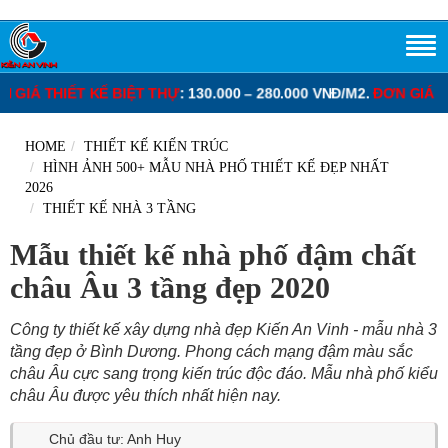
BIỆT THỰ
: 130.000 – 280.000 VNĐ/M2.
ĐƠN GIÁ XÂY DỰNG PHẦN 
HOME
THIẾT KẾ KIẾN TRÚC
HÌNH ẢNH 500+ MẪU NHÀ PHỐ THIẾT KẾ ĐẸP NHẤT
2026
THIẾT KẾ NHÀ 3 TẦNG
Mẫu thiết kế nhà phố đậm chất
châu Âu 3 tầng đẹp 2020
Công ty thiết kế xây dựng nhà đẹp Kiến An Vinh - mẫu nhà 3
tầng đẹp ở Bình Dương. Phong cách mạng đậm màu sắc
châu Âu cực sang trọng kiến trúc độc đáo. Mẫu nhà phố kiểu
châu Âu được yêu thích nhất hiện nay.
Chủ đầu tư: Anh Huy