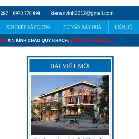
 297
0973 778 999
kienanvinh2012@gmail.com
–
XIN PHÉP XÂY DỰNG
TƯ VẤN XÂY NHÀ
LIÊN HỆ
H CHÀO QUÝ KHÁCH.
ĐƠN GIÁ THIẾT KẾ NHÀ PHỐ
: 120.000 – 22
BÀI VIẾT MỚI