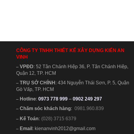
CÔNG TY TNHH THIẾT KẾ XÂY DỰNG KIẾN AN
VINH
VPĐD
:
52 Tân Chánh Hiệp 36, P. Tân Chánh Hiệp,
–
Quận 12, TP. HCM
TRỤ SỞ CHÍNH
:
434 Nguyễn Thái Sơn, P. 5, Quận
–
Gò Vấp, TP. HCM
Hotline
:
0973 778 999
–
0902 249 297
–
Chăm sóc khách hàng
:
0981.960.839
–
Kế Toán
:
(028) 3715 6379
–
Email
: kienanvinh2012@gmail.com
–