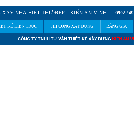
 XÂY NHÀ BIỆT THỰ ĐẸP – KIẾN AN VINH
0902 249
IẾT KẾ KIẾN TRÚC
THI CÔNG XÂY DỰNG
BẢNG GIÁ
NG TY TNHH TƯ VẤN THIẾT KẾ XÂY DỰNG
KIẾN AN VINH
XIN KÍN