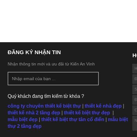
ĐĂNG KÝ NHẬN TIN
H
Nhận thông tin mới và ưu đãi từ Kiến An Vinh
Quý khách đang tìm kiếm từ khóa ?
công ty chuyên thiết kế biệt thự
|
thiết kế nhà đẹp
|
thiết kế nhà 2 tầng đẹp
|
thiết kế biệt thự đẹp
|
mẫu
biệt đẹp
|
thiết kế biệt thự tân cổ điển
|
mẫu biệt
thự 2 tầng đẹp