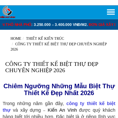
 3.400.000 VNĐ/M2.
ĐƠN GIÁ XÂY DỰNG PHẦN THÔ BIỆT THỰ
: 3.
HOME
THIẾT KẾ KIẾN TRÚC
CÔNG TY THIẾT KẾ BIỆT THỰ ĐẸP CHUYÊN NGHIỆP
2026
CÔNG TY THIẾT KẾ BIỆT THỰ ĐẸP
CHUYÊN NGHIỆP 2026
Chiêm Ngưỡng Những Mẫu Biệt Thự
Thiết Kế Đẹp Nhất 2026
Trong những năm gần đây,
công ty thiết kế biệt
thự
và xây dựng
Kiến An Vinh
được quý khách
–
hàng biết tới nhiều hơn. Đặc biệt là ở riêng lĩnh vực