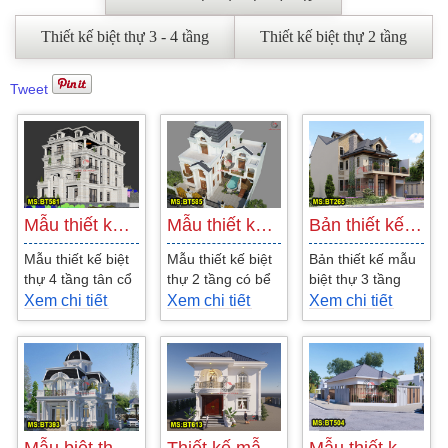
Thiết kế biệt thự 3 - 4 tầng
Thiết kế biệt thự 2 tầng
Tweet
Mẫu thiết kế biệt thự 4 tầng tân cổ…
Mẫu thiết kế biệt thự 2 tầng có bể…
Bản thiết kế mẫu biệt thự 3 tầng phong…
Mẫu thiết kế biệt
Mẫu thiết kế biệt
Bản thiết kế mẫu
thự 4 tầng tân cổ
thự 2 tầng có bể
biệt thự 3 tầng
điển kèm nội thất
bơi phong cách
phong cách Châu
Xem chi tiết
Xem chi tiết
Xem chi tiết
sang trọng. Mẫu
tân cổ điển dành
Âu đẹp có sân
nhà biệt thự...
cho gia đình có...
vườn, được
thiết...
Mẫu biệt thự 2 tầng 1 tum tân cổ điển…
Thiết kế mẫu biệt thự 2 tầng mái nhật…
Mẫu thiết kế biệt thự 1 tầng hiện đại…