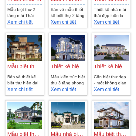
Mẫu biệt thự 2
Bản vẽ mẫu thiết
Thiết kế nhà mái
tầng mái Thái
kế biệt thự 2 tầng
thái đẹp luôn là
đẹp – kiến trúc
mái nhật tân cổ
vấn đề được
Xem chi tiết
Xem chi tiết
Xem chi tiết
siêu phẩm mà
điển 4 phòng ngủ
nhiều chủ đầu tư
mọi gia chủ đều
với nội thất...
quan tâm.
ao ước....
Chính...
Mẫu biệt thự hiện đại 3 tầng đẹp có…
Thiết kế biệt thự 3 tầng tần cổ điển…
Thiết kế biệt thự 2 tầng mái Nhật có…
Bản vẽ thiết kế
Mẫu kiến trúc biệt
Căn biệt thự đẹp
biệt thự hiện đại
thự 3 tầng phong
- một không gian
có bể bơi thường
cách tân cổ điển
sống thoải mái
Xem chi tiết
Xem chi tiết
Xem chi tiết
được giới thượng
tại Bà Rịa – Vũng
khơi nguồn cho
lưu lựa...
Tàu. Đây là...
cuộc sống chất
lượng....
Mẫu biệt thự vườn 1 tầng 3 phòng ngủ…
Mẫu nhà biệt thự 1 tầng 4 phòng ngủ mái…
Mẫu biệt thự mái Nhật 2 tầng đẹp hút…