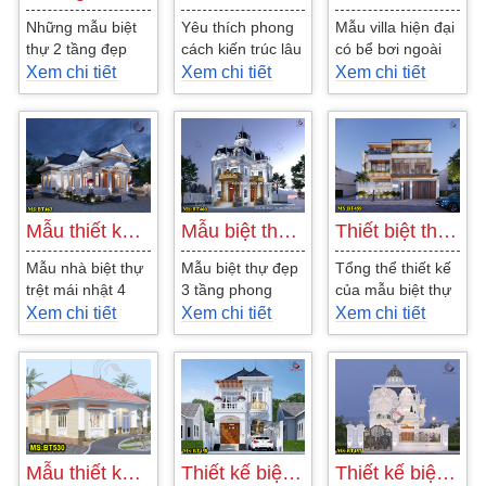
Những mẫu biệt
Yêu thích phong
Mẫu villa hiện đại
thự 2 tầng đẹp
cách kiến trúc lâu
có bể bơi ngoài
phong cách hiện
đài Pháp xa hoa,
trời là một thiết kế
Xem chi tiết
Xem chi tiết
Xem chi tiết
đại, tân cổ điển,
lộng lẫy Chủ đầu
khá phổ biến
nhà biệt thự 2
tư đã quyết
được nhiều...
tầng...
định...
Mẫu thiết kế nhà biệt thự trệt mái Nhật…
Mẫu biệt thự 3 tầng cổ điển Pháp 320m2…
Thiết biệt thự vườn hiện đại 3 tầng…
Mẫu nhà biệt thự
Mẫu biệt thự đẹp
Tổng thể thiết kế
trệt mái nhật 4
3 tầng phong
của mẫu biệt thự
phòng ngủ đẹp
cách cổ điển kiểu
có bể bơi BT459
Xem chi tiết
Xem chi tiết
Xem chi tiết
sau có diện tích
pháp đẳng cấp
tạo sự độc đáo và
sàn xây dựng
đã được thiết
ấn tượng...
rộng...
kế...
Mẫu thiết kế biệt thự 1 tầng đẹp mái…
Thiết kế biệt thự mini 2 tầng tân cổ…
Thiết kế biệt thự lâu đài 2 tầng kiểu…