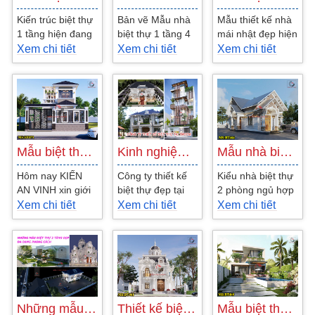
Kiến trúc biệt thự
Bản vẽ Mẫu nhà
Mẫu thiết kế nhà
1 tầng hiện đang
biệt thự 1 tầng 4
mái nhật đẹp hiện
có nhiều sự thay
phòng ngủ mái
nay đang được
Xem chi tiết
Xem chi tiết
Xem chi tiết
đổi đa dạng về
nhật 13x15m kiểu
nhiều hộ gia đình
phong cách
tân cổ điển dành
lựa chọn để...
cũng...
cho...
Mẫu biệt thự 2 tầng mái Nhật hiện đại…
Kinh nghiệm chọn công ty thiết kế biệt…
Mẫu nhà biệt thự trệt 2 phòng ngủ 8x16m…
Hôm nay KIẾN
Công ty thiết kế
Kiểu nhà biệt thự
AN VINH xin giới
biệt thự đẹp tại
2 phòng ngủ hợp
thiệu tới mẫu thiết
TPHCM và các
với khuôn viên
Xem chi tiết
Xem chi tiết
Xem chi tiết
kế biệt thự 2 tầng
tỉnh lân cận. Các
thiết kế trên đất 4
mái Nhật hiện
công ty thiết kế
mặt thoáng.
đại...
xây...
Tone...
Những mẫu biệt thự 2 tầng đẹp hiện…
Thiết kế biệt thự lâu đài mini 2 tầng…
Mẫu biệt thự 2 tầng cao cấp hiện đại…