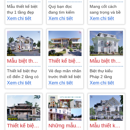
Mẫu thiết kế biệt
Quý bạn đọc
Mang cốt cách
thự 1 tầng đẹp
đang tìm kiếm
sang trọng và bề
mái nhật 3 phòng
những mẫu biệt
thế với diện mạo
Xem chi tiết
Xem chi tiết
Xem chi tiết
ngủ dành cho gia
thự 2 tầng phong
hoàn mỹ, sự kết
đình 4 người.
cách tân cổ điển
hợp hài hòa của
Với...
mái Nhật...
từng...
Mẫu biệt thự tân cổ điển 2 tầng có…
Thiết kế biệt thự vườn mái Nhật phong…
Mẫu biệt thự 2 tầng áp mái kiến trúc…
Thiết kế biệt thự
Vẻ đẹp mãn nhãn
Biệt thự kiểu
cổ điển 2 tầng có
trước thiết kế biệt
Pháp 2 tầng
bể bơi được
thự hiện đại 2
mang lại không
Xem chi tiết
Xem chi tiết
Xem chi tiết
nhiều gia chủ lựa
tầng sân vườn
gian sang trọng,
chọn. Bởi mặc...
mái Nhật đẹp...
quý phái và đầy
tinh tế cho các...
Thiết kế biệt thự 2 tầng mái nhật có…
Những mẫu biệt thự 3 tầng đẹp đa dạng…
Mẫu thiết kế biệt thự vườn 2 tầng mái…