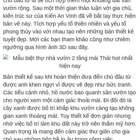
chủ đầu từ là sẽ tích hợp thêm một khoảng đất sân
vườn rộng. Sau một thời gian thảo luận với gia chủ,
kiến trúc sư của Kiến An Vinh đã về bắt tay thực hiện
bản vẽ này. Tích hợp yếu tố thiên nhiên và yêu tố
phong thủy vào với nhau tạo nên những bản thiết kê
tuyệt đẹp. Mời các bạn tham khảo cũng như chiêm
ngưỡng qua hình ảnh 3D sau đây.
Bản thiết kế sau khi hoàn thiện đưa đến chủ đầu từ
được anh khen ngợi vì được vẽ đẹp như bức tranh.
Các tiểu cảnh nhỏ, hồ nước bao quanh sân vườn tạo
cho người xem một cảm giác thoải mái. Đi đôi đó là
cây xanh được bố trí khắp khu vườn càng tạo không
gian xanh thoáng mát. Tuy thiết kế đơn giản nhưng
nhờ việc bố trí làm khu đất này trở nên thẩm mỹ hơn.
Quan trọng là mang đến cảm giác thư giãn cho gia
chủ sau những bộn bề lo âu trong công việc.