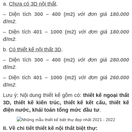
a.
Chưa có 3D nội thất
.
–
Diện tích
300 – 400 (m2)
với đơn giá
180.000
đ/m2
.
–
Diện tích
401 – 1000 (m2)
với đơn giá
180.000
đ/m2
.
b.
Có thiết kế nội thất 3D
.
–
Diện tích
300 – 400 (m2)
với đơn giá
280.000
đ/m2
.
–
Diện tích
401 – 1000 (m2)
với đơn giá
260.000
đ/m2
.
Lưu ý: Nội dung thiết kế gồm có:
thiết kế ngoại thất
3D, thiết kế kiến trúc, thiết kế kết cấu, thiết kế
điện nước, khái toán tổng mức đầu tư
.
II. Về chi tiết thiết kế nội thất biệt thự: