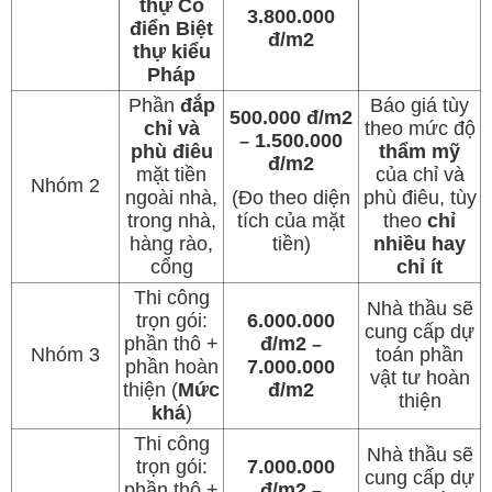
thự Cổ
3.800.000
điển Biệt
đ/m2
thự kiểu
Pháp
Phần
đắp
Báo giá tùy
500.000 đ/m2
chỉ và
theo mức độ
1.500.000
–
phù điêu
thẩm mỹ
đ/m2
mặt tiền
của chỉ và
Nhóm 2
ngoài nhà,
(Đo theo diện
phù điêu, tùy
trong nhà,
tích của mặt
theo
chỉ
hàng rào,
tiền)
nhiều hay
cổng
chỉ ít
Thi công
Nhà thầu sẽ
trọn gói:
6.000.000
cung cấp dự
phần thô +
đ/m2
–
Nhóm 3
toán phần
phần hoàn
7.000.000
vật tư hoàn
thiện (
Mức
đ/m2
thiện
khá
)
Thi công
Nhà thầu sẽ
trọn gói:
7.000.000
cung cấp dự
phần thô +
đ/m2
–