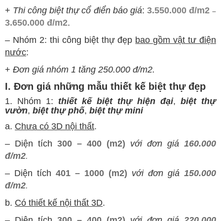
+
Thi công biệt thự cổ điển báo giá
:
3.550.000 đ/m2
–
3.650.000 đ/m2
.
–
Nhóm 2: thi công biệt thự đẹp
bao gồm vật tư điện
nước
:
+
Đơn giá nhóm 1 tăng 250.000 đ/m2.
I. Đơn giá những mẫu thiết kế biệt thự đẹp
1. Nhóm 1:
thiết kế biệt thự hiện đại
,
biệt thự
vườn
,
biệt thự phố
,
biệt thự mini
a.
Chưa có 3D nội thất
.
–
Diện tích
300 – 400 (m2)
với đơn giá
160.000
đ/m2
.
–
Diện tích
401 – 1000 (m2)
với đơn giá
150.000
đ/m2
.
b.
Có thiết kế nội thất 3D
.
–
Diện tích
300 – 400 (m2)
với đơn giá
220.000