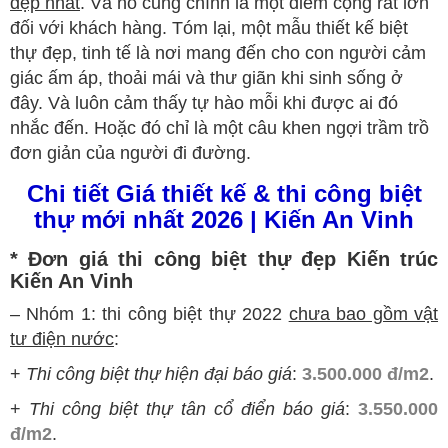
đẹp nhất
. Và nó cũng chính là một điểm cộng rất lớn
đối với khách hàng. Tóm lại, một mẫu thiết kế biệt
thự đẹp, tinh tế là nơi mang đến cho con người cảm
giác ấm áp, thoải mái và thư giãn khi sinh sống ở
đây. Và luôn cảm thấy tự hào mỗi khi được ai đó
nhắc đến. Hoặc đó chỉ là một câu khen ngợi trầm trồ
đơn giản của người đi đường.
Chi tiết Giá thiết kế & thi công biệt
thự mới nhất 2026 | Kiến An Vinh
* Đơn giá thi công biệt thự đẹp Kiến trúc
Kiến An Vinh
–
Nhóm 1: thi công biệt thự 2022
chưa bao gồm vật
tư điện nước
:
+
Thi công biệt thự hiện đại báo giá
:
3.500.000 đ/m2
.
+
Thi công biệt thự tân cổ điển báo giá
:
3.550.000
đ/m2
.