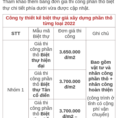
Tham khảo thêm bảng đơn giá thi công phần thô biệt
thự chi tiết phía dưới vừa được cập nhật.
Công ty thiết kế biệt thự giá xây dựng phần thô
từng loại 2022
Mẫu mã
Đơn giá thi
STT
Ghi chú
Biệt thự
công
Giá thi
công phần
3.650.000
thô
Biệt
đ/m2
thự hiện
Bao gồm
đại
vật tư và
Giá thi
nhân công
công phần
phần thô +
3.700.000
thô
Biệt
nhân công
đ/m2
Nhóm 1
thự Tân
hoàn thiện
cổ điển
(công trình ở
Giá thi
tỉnh có cộng
công phần
phí vận
3.700.000
thô
Biệt
chuyển)
đ/m2
–