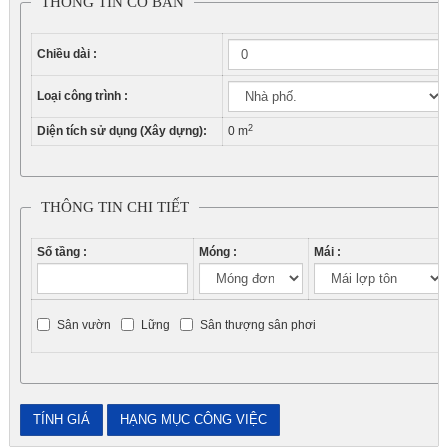
THÔNG TIN CƠ BẢN
Chiều dài :
Loại công trình :
2
Diện tích sử dụng (Xây dựng):
0
m
THÔNG TIN CHI TIẾT
Số tầng :
Móng :
Mái :
Sân vườn
Lững
Sân thượng sân phơi