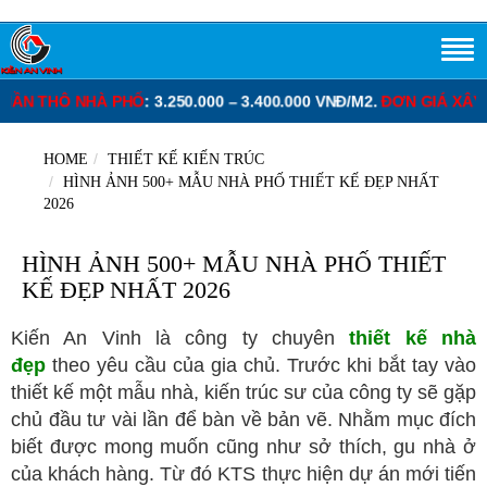
0 – 3.400.000 VNĐ/M2.
ĐƠN GIÁ XÂY DỰNG PHẦN THÔ BIỆT THỰ
: 
HOME
THIẾT KẾ KIẾN TRÚC
HÌNH ẢNH 500+ MẪU NHÀ PHỐ THIẾT KẾ ĐẸP NHẤT
2026
HÌNH ẢNH 500+ MẪU NHÀ PHỐ THIẾT
KẾ ĐẸP NHẤT 2026
Kiến An Vinh là công ty chuyên
thiết kế nhà
đẹp
theo yêu cầu của gia chủ. Trước khi bắt tay vào
thiết kế một mẫu nhà, kiến trúc sư của công ty sẽ gặp
chủ đầu tư vài lần để bàn về bản vẽ. Nhằm mục đích
biết được mong muốn cũng như sở thích, gu nhà ở
của khách hàng. Từ đó KTS thực hiện dự án mới tiến