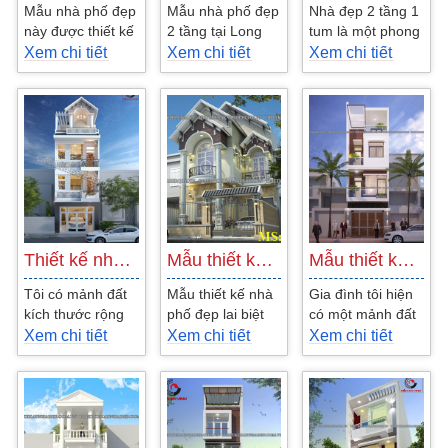
Mẫu nhà phố đẹp
Mẫu nhà phố đẹp
Nhà đẹp 2 tầng 1
này được thiết kế
2 tầng tại Long
tum là một phong
xây dựng trên
Thành, Đồng Nai
cách kiến trúc rất
Xem chi tiết
Xem chi tiết
Xem chi tiết
mảnh đất mặt
được thiết kế
được nhiều người
tiền 4m. Các
khéo léo và đẹp
ưa chuộng
kiến...
mắt...
trong...
Thiết kế nhà ống 3 tầng tại Bến Thành…
Mẫu thiết kế nhà biệt thự đẹp hiện…
Mẫu thiết kế nhà 3 tầng đẹp hiện đại…
Tôi có mảnh đất
Mẫu thiết kế nhà
Gia đình tôi hiện
kích thước rộng
phố đẹp lai biệt
có một mảnh đất
4,4m dài 20m, 2
thự mái thái diện
với diện tích
Xem chi tiết
Xem chi tiết
Xem chi tiết
bên và đằng sau
tích 160m2 dưới
khoảng 60m2
tiếp giáp nhà
đây Công ty
hiện tại tôi muốn
hàng xóm....
muốn...
xây...