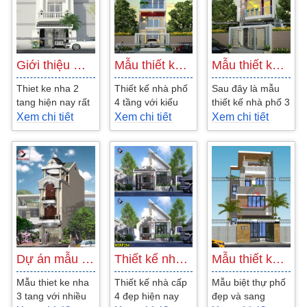
Giới thiệu mẫu thiết kế nhà phố 2 tầng…
Mẫu thiết kế nhà 4 tầng phong cách thời…
Mẫu thiết kế nhà phố 3 tầng hiện đại…
Thiet ke nha 2
Thiết kế nhà phố
Sau đây là mẫu
tang hiện nay rất
4 tầng với kiểu
thiết kế nhà phố 3
được nhiều người
dáng đẹp thời
tầng sử dụng mái
Xem chi tiết
Xem chi tiết
Xem chi tiết
ưu chuộng đã và
thượng, với nhà
bê tông cốt thép
đang đà phát
mặt tiền 4m với...
do KTS Ngô Chí
triển...
Công...
Dự án mẫu thiết kế nhà phố cổ điển…
Thiết kế nhà cấp 4 đẹp hiện đại và…
Mẫu thiết kế biệt thự phố tại TP Sa…
Mẫu thiet ke nha
Thiết kế nhà cấp
Mẫu biệt thự phố
3 tang với nhiều
4 đẹp hiện nay
đẹp và sang