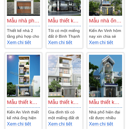
Mẫu nhà phố 2 tầng phong cách hiện đại…
Mẫu thiết kế nhà 3 tầng với 2 mặt tiền…
Mẫu nhà ống 4 tầng đẹp 4.5x18m gọn và…
Thiết kế nhà 2
Tôi có một miếng
Kiến An Vinh hôm
tầng phù hợp cho
đất ở Bình Thạnh
nay xin chia sẻ
các đôi vợ chồng
hiện tại tôi đang
với quý độc giả
Xem chi tiết
Xem chi tiết
Xem chi tiết
trẻ đang là xu
dự tính xây nhà 3
mẫu nhà ống 4
hướng kiến trúc
tầng phong
tầng đẹp diện tích
hiện...
cách...
4,5x18m...
Mẫu thiết kế nhà ống 3 tầng quận Gò…
Mẫu thiết kế nhà phố 3 tầng 5x14 kiến…
Mẫu thiết kế nhà phố 4m hiện đại 3 tầng…
Kiến An Vinh thiết
Gia đình tôi có
Nhà phố hiện đại
kế nhà ống hiện
một miếng đất dt
rất được nhiều
đại 3 tầng và một
70m2 sàn xây
người quan tâm
Xem chi tiết
Xem chi tiết
Xem chi tiết