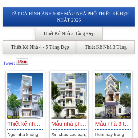
TẤT CẢ HÌNH ẢNH 500+ MẪU NHÀ PHỐ THIẾT KẾ ĐẸP
NHẤT 2026
Thiết Kế Nhà 2 Tầng Đẹp
Thiết Kế Nhà 4 - 5 Tầng Đẹp
Thiết Kế Nhà 3 Tầng
Tweet
Thiết kế nhà 3 tầng 1 tum đẹp gia đình…
Mẫu nhà phố 4 tầng diện tích 4m tại Gò…
Mẫu nhà 3 tầng tân cổ điển mái thái cực…
Ngôi nhà không
Xin chào các bạn,
Hôm nay trong