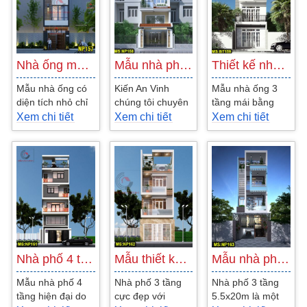
Nhà ống mặt tiền 4m 3 tầng thiết kế tại…
Mẫu nhà phố 3 tầng đẹp hiện đại tại…
Thiết kế nhà ống 3 tầng 1 tum đẹp hiện…
Mẫu nhà ống có
Kiến An Vinh
Mẫu nhà ống 3
diện tích nhỏ chỉ
chúng tôi chuyên
tầng mái bằng
4m nhưng bù lại
thiết kế nhà phố
đang được rất
Xem chi tiết
Xem chi tiết
Xem chi tiết
có chiều dài tới
theo phong cách
nhiều gia đình
20m vẫn đủ
hiện đại và đa số
trung lưu và bình
điều...
khách...
dân lựa...
Nhà phố 4 tầng 1 tum 1 lửng 1 sân thượng…
Mẫu thiết kế nhà phố 3 tầng 1 tum không…
Mẫu nhà phố 3 tầng 1 tum có garage đẹp…
Mẫu nhà phố 4
Nhà phố 3 tầng
Nhà phố 3 tầng
tầng hiện đại do
cực đẹp với
5.5x20m là một