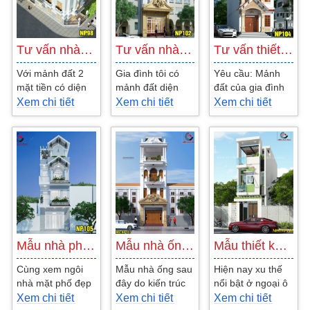
Tư vấn nhà phố tân cổ điển 3 tầng phong…
Tư vấn nhà ống 3 tầng đẹp 5m theo phong…
Tư vấn thiết kế nhà đẹp hiện đại 3…
Với mảnh đất 2
Gia đình tôi có
Yêu cầu: Mảnh
mặt tiền có diện
mảnh đất diện
đất của gia đình
tích 76.5m2, kiến
tích khoảng
tôi gần 100m2
Xem chi tiết
Xem chi tiết
Xem chi tiết
trúc sư bên công
100m2 (kích
(5x20m) ở tỉnh
ty chúng tôi đã
thước 5x20m) ở
Tây Ninh. Tôi
tư...
Long An. Vợ
muốn làm nhà...
chồng...
Mẫu nhà phố 1 trệt 2 lấu sân thượng mái…
Mẫu nhà ống 3 tầng 1 tum theo phong cách cổ…
Mẫu thiết kế nhà ống 3 tầng đẹp tại…
Cùng xem ngôi
Mẫu nhà ống sau
Hiện nay xu thế
nhà mặt phố đẹp
đây do kiến trúc
nổi bật ở ngoại ô
ba tầng được
sư lương đại
thành phố hồ chí
Xem chi tiết
Xem chi tiết
Xem chi tiết