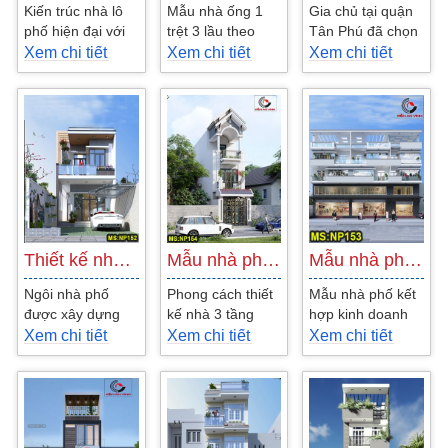
Kiến trúc nhà lô
Mẫu nhà ống 1
Gia chủ tại quận
phố hiện đại với
trệt 3 lầu theo
Tân Phú đã chọn
công năng 3 tầng
phong cách hiện
phương án thiết
Xem chi tiết
Xem chi tiết
Xem chi tiết
được sử dụng
đại là do gia đình
kế nhà phố 4
cho 5 thành viên
anh Thanh yêu
tầng hiện đại
trong...
cầu thiết...
lấy...
Thiết kế nhà phố hiện đại sân vườn…
Mẫu nhà phố 3 lầu phong cách sang trọng…
Mẫu nhà phố 4 tầng kết hợp kinh doanh tiệm…
Ngôi nhà phố
Phong cách thiết
Mẫu nhà phố kết
được xây dựng
kế nhà 3 tầng
hợp kinh doanh
trên mảnh đất
hiện đại đang rất
tiệm vàng cũng
Xem chi tiết
Xem chi tiết
Xem chi tiết
hướng nam với
được ưa chuộng
không làm khó
diện tích 5x23m
bởi sự tiện nghi...
các kiến trúc sư
cho gia đình...
của công...