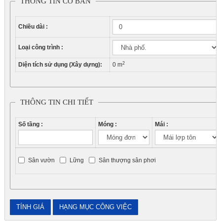
THÔNG TIN CƠ BẢN
Chiều dài :
Loại công trình :
2
Diện tích sử dụng (Xây dựng):
0
m
THÔNG TIN CHI TIẾT
Số tầng :
Móng :
Mái :
Sân vườn
Lững
Sân thượng sân phơi