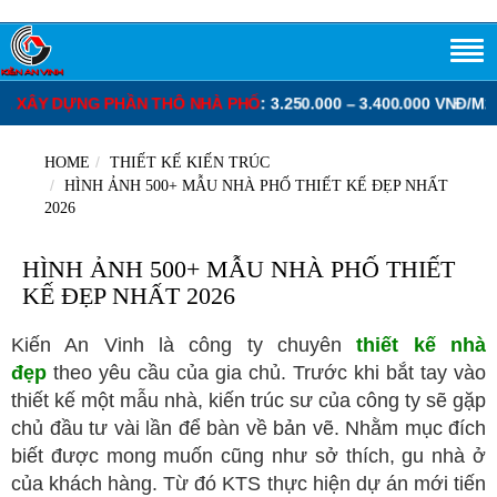
HỐ
: 3.250.000 – 3.400.000 VNĐ/M2.
ĐƠN GIÁ XÂY DỰNG PHẦN THÔ
HOME
THIẾT KẾ KIẾN TRÚC
HÌNH ẢNH 500+ MẪU NHÀ PHỐ THIẾT KẾ ĐẸP NHẤT
2026
HÌNH ẢNH 500+ MẪU NHÀ PHỐ THIẾT
KẾ ĐẸP NHẤT 2026
Kiến An Vinh là công ty chuyên
thiết kế nhà
đẹp
theo yêu cầu của gia chủ. Trước khi bắt tay vào
thiết kế một mẫu nhà, kiến trúc sư của công ty sẽ gặp
chủ đầu tư vài lần để bàn về bản vẽ. Nhằm mục đích
biết được mong muốn cũng như sở thích, gu nhà ở
của khách hàng. Từ đó KTS thực hiện dự án mới tiến