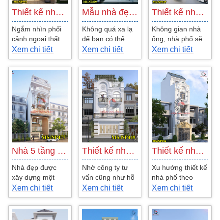
Thiết kế nhà 5 tầng kết hợp shop thời…
Mẫu nhà đẹp 3 tầng 6x22m kiến trúc tân…
Thiết kế nhà 3 tầng mái thái đẹp có khoảng…
Ngắm nhìn phối
Không quá xa lạ
Không gian nhà
cảnh ngoại thất
để bạn có thể
ống, nhà phố sẽ
của ngôi nhà này
thấy một mẫu
tiện lợi và thoáng
Xem chi tiết
Xem chi tiết
Xem chi tiết
chúng ta có thể
nhà phố, nhà ống
đãng hơn nhiều
thấy được sự
đẹp 3 tầng kiến
nếu như có
sang...
trúc...
khoảng sân...
Nhà 5 tầng tân cổ điển kết hợp kinh doanh…
Thiết kế nhà 3 tầng tân cổ điển đẹp…
Thiết kế nhà 3 tầng 1 tum đẹp kiến trúc…
Nhà đẹp được
Nhờ công ty tư
Xu hướng thiết kế
xây dựng một
vấn cũng như hỗ
nhà phố theo
cách độc đáo
trợ thêm cho gia
phong cách bán
Xem chi tiết
Xem chi tiết
Xem chi tiết
cũng là điểm
đình anh về mẫu
cổ điển đang rất
nhấn riêng mà
thiết kế nhà 3
phổ biến, vì thế
kiến trúc sư...
tầng...
bài...