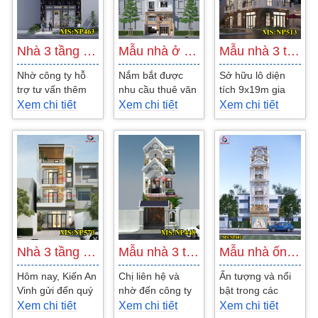
Nhà 3 tầng 5x16m hiện đại 3 phòng ngủ tại…
Mẫu nhà ở kết hợp văn phòng cho thuê 5…
Mẫu nhà 3 tầng tân cổ điển 9x19m đẹp…
Nhờ công ty hỗ
Nắm bắt được
Sở hữu lô diện
trợ tư vấn thêm
nhu cầu thuê văn
tích 9x19m gia
cho chị về mẫu
phòng ngày càng
đình mong muốn
Xem chi tiết
Xem chi tiết
Xem chi tiết
nhà 3 tầng
cao, chủ đầu tư
xây dựng lên mẫu
5x16m hiện đại.
đã quyết định xây
thiết kế nhà 3
Nhận được...
dựng...
tầng đẹp....
Nhà 3 tầng 6x15m hiện đại 6 phòng ngủ đẹp…
Mẫu nhà 3 tầng 5x17m hiện đại đẹp tại…
Mẫu nhà ống 4 tầng tần cổ điển có sân…
Hôm nay, Kiến An
Chị liên hệ và
Ấn tượng và nổi
Vinh gửi đến quý
nhờ đến công ty
bật trong các
khách hàng hình
Kiến An Vinh tư
mẫu nhà ống của
Xem chi tiết
Xem chi tiết
Xem chi tiết