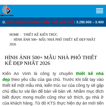
HÔ NHÀ PHỐ
: 3.250.000 – 3.400.000 VNĐ/M2.
ĐƠN GIÁ XÂY DỰNG 
HOME
THIẾT KẾ KIẾN TRÚC
HÌNH ẢNH 500+ MẪU NHÀ PHỐ THIẾT KẾ ĐẸP NHẤT
2026
HÌNH ẢNH 500+ MẪU NHÀ PHỐ THIẾT
KẾ ĐẸP NHẤT 2026
Kiến An Vinh là công ty chuyên
thiết kế nhà
đẹp
theo yêu cầu của gia chủ. Trước khi bắt tay vào
thiết kế một mẫu nhà, kiến trúc sư của công ty sẽ gặp
chủ đầu tư vài lần để bàn về bản vẽ. Nhằm mục đích
biết được mong muốn cũng như sở thích, gu nhà ở
của khách hàng. Từ đó KTS thực hiện dự án mới tiến