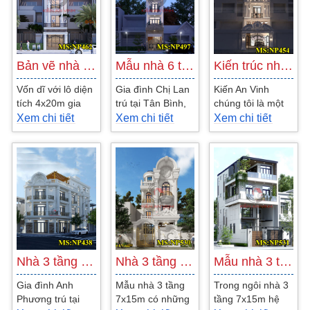
Bản vẽ nhà 5 tầng 4x20m tân cổ điển đẹp…
Mẫu nhà 6 tầng 4x12m tân cổ điển đẹp…
Kiến trúc nhà 5 tầng tân cổ điển đẹp…
Vốn dĩ với lô diện
Gia đình Chị Lan
Kiến An Vinh
tích 4x20m gia
trú tại Tân Bình,
chúng tôi là một
đình anh muốn
sở hữu cho mình
công ty thiết kế
Xem chi tiết
Xem chi tiết
Xem chi tiết
xây dựng lên nhà
lô diện tích đất
nhà đẹp sang
5 tầng. Mang
4x12m vuông
trọng. Đã hướng
phong cách...
vắn. Gia...
đến cho...
Nhà 3 tầng 6x21m 2 mặt tiền đẹp tại Vũng…
Nhà 3 tầng 7x15m tân cổ điển có tầng hầm…
Mẫu nhà 3 tầng 7x15m hiện đại quận 12
Gia đình Anh
Mẫu nhà 3 tầng
Trong ngôi nhà 3
Phương trú tại
7x15m có những
tầng 7x15m hệ