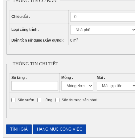
THÔNG TIN CƠ BẢN
Chiều dài :
Loại công trình :
2
Diện tích sử dụng (Xây dựng):
0
m
THÔNG TIN CHI TIẾT
Số tầng :
Móng :
Mái :
Sân vườn
Lững
Sân thượng sân phơi