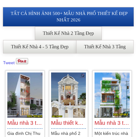
TẤT CẢ HÌNH ẢNH 500+ MẪU NHÀ PHỐ THIẾT KẾ ĐẸP
NHẤT 2026
Thiết Kế Nhà 2 Tầng Đẹp
Thiết Kế Nhà 4 - 5 Tầng Đẹp
Thiết Kế Nhà 3 Tầng
Tweet
Mẫu nhà 3 tầng hiện đại tại Bình Thuận
Mẫu thiết kế nhà phố 3 tầng 2 mặt tiền…
Mẫu nhà 3 tầng hiện đại đẹp độc đáo…
Gia đình Chị Thu
Mẫu nhà phố 2
Một kiến trúc nhà