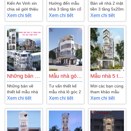
Kiến An Vinh xin
Hướng đến mẫu
Bản vẽ nhà 2 mặt
chia sẻ giới thiệu
nhà 3 tầng tân cổ
tiền 3 tầng 5x20m
đến bạn mẫu
điển, được tính
mái chéo là loại
Xem chi tiết
Xem chi tiết
Xem chi tiết
thiết kế nhà 3
toán một cách cụ
hình nhà phố khá
tầng 4x15m mái
thể nhất. Từ...
phổ biến. Đây...
thái đẹp...
Những bản vẽ thiết kế mẫu nhà có thang…
Mẫu nhà góc lô 2 mặt tiền 4 tầng 4 phòng…
Mẫu nhà 5 tầng mặt tiền 4m hiện đại…
Những bản vẽ
Tư vấn thiết kế
Mời các bạn cùng
thiết kế mẫu nhà
mẫu nhà lô góc 2
tham khảo mẫu
có thang máy,
mặt tiền 4 tầng 4
thiết kế nhà 5
Xem chi tiết
Xem chi tiết
Xem chi tiết
dành cho diện
phòng ngủ hiện
tầng đẹp hiện đại
tích nhà cao tầng
đại. Mẫu thiết...
tiện nghi. Mẫu
từ 4x15m,...
thiết...