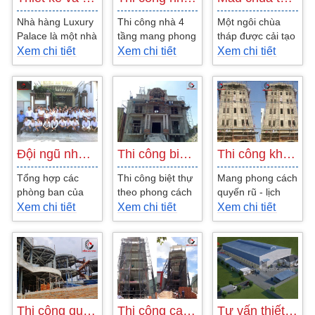
Nhà hàng Luxury
Thi công nhà 4
Một ngôi chùa
Palace là một nhà
tầng mang phong
tháp được cải tạo
hàng ở đường Lê
cách hiện đại,
lại từ các phong
Xem chi tiết
Xem chi tiết
Xem chi tiết
Văn Khương,
mẫu thiết kế nhà
cách cổ điển và
Quận 12,
ống hiện đại đẹp
hiện đại tạo...
Tp.HCM được
tại...
thiết...
Đội ngũ nhân viên thiết kế công ty xây…
Thi công biệt thự 2 tầng phong cách bán cổ…
Thi công khách sạn đẹp Nha trang
Tổng hợp các
Thi công biệt thự
Mang phong cách
phòng ban của
theo phong cách
quyến rũ - lịch
công ty thiết kế
bán cổ điển tại
lãm khó có thể
Xem chi tiết
Xem chi tiết
Xem chi tiết
và xây dựng kiến
tỉnh bình dương
chối từ, thiết kế
an vinh, Với hơn
do anh tiến làm
cổ điển trau
100 nhân...
chủ...
chuốt...
Thi công quán cafe Sân Vườn Ioni đẹp
Thi công cao ốc văn phòng đẹp - Công ty Kiến…
Tư vấn thiết kế thi công nhà xưởng