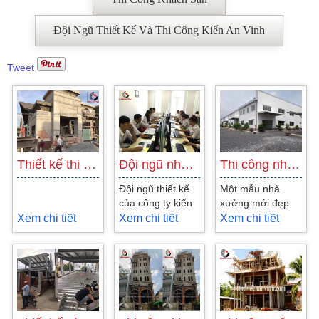
Đội Ngũ Thiết Kế Và Thi Công Kiến An Vinh
Tweet
Thiết kế thi công nhà hàng vườn cau đẹp…
Đội ngũ nhân viên thiết kế của công ty…
Thi công nhà xưởng 1000m2 tại Nhơn Trạch…
Đội ngũ thiết kế
Một mẫu nhà
của công ty kiến
xưởng mới đẹp
an vinh với 6
tại Nhơn Trạch
Xem chi tiết
Xem chi tiết
Xem chi tiết
phòng ban bao
Đồng Nai do công
gồm phòng tiếp
ty Kiến An Vinh tư
tân, phòng...
vấn và...