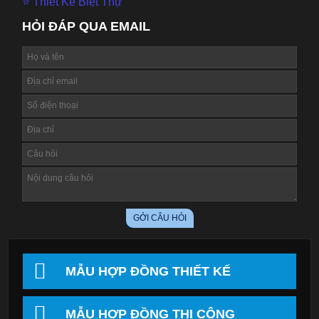
⭐ Thiết Kế Biệt Thự
HỎI ĐÁP QUA EMAIL
MẪU HỢP ĐỒNG THIẾT KẾ
MẪU HỢP ĐỒNG THI CÔNG