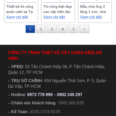
Thiết kế thi công
Thi công biệt đẹp
Mẫu nhà ống 3
quán cafe tại Tp.
cao cấp hiện đại
tầng 1 tum, nhà
HCM, giá tư vấn
ở phan thiết
cô Nhung Quận
Xem chi tiết
Xem chi tiết
Xem chi tiết
thiết kế quán cafe
10 mạng kiến trúc
tại Gò Vấp, thiết...
mái thái pha lẫn
1
2
3
4
5
>
hiện đại...
CÔNG TY TNHH THIẾT KẾ XÂY DỰNG KIẾN AN
VINH
VPĐD
:
52 Tân Chánh Hiệp 36, P. Tân Chánh Hiệp,
–
Quận 12, TP. HCM
TRỤ SỞ CHÍNH
:
434 Nguyễn Thái Sơn, P. 5, Quận
–
Gò Vấp, TP. HCM
Hotline
:
0973 778 999
–
0902 249 297
–
Chăm sóc khách hàng
:
0981.960.839
–
Kế Toán
:
(028) 3715 6379
–