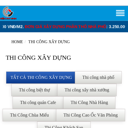
/M2.
ĐƠN GIÁ XÂY DỰNG PHẦN THÔ NHÀ PHỐ
: 3.250.000 – 3.400
HOME
THI CÔNG XÂY DỰNG
THI CÔNG XÂY DỰNG
Thi công nhà phố
TẤT CẢ THI CÔNG XÂY DỰNG
Thi công biệt thự
Thi công xây nhà xưởng
Thi công quán Cafe
Thi Công Nhà Hàng
Thi Công Chùa Miếu
Thi Công Cao Ốc Văn Phòng
Thi Công Khách Sạn