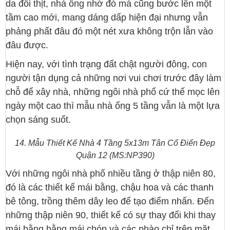
da đổi thịt, nhà ống nhờ đó mà cũng bước lên một
tầm cao mới, mang dáng dấp hiện đại nhưng vẫn
phảng phất đâu đó một nét xưa không trộn lẫn vào
đâu được.
Hiện nay, với tình trạng đất chật người đông, con
người tận dụng cả những nơi vui chơi trước đây làm
chỗ để xây nhà, những ngôi nhà phố cứ thế mọc lên
ngày một cao thì mẫu nhà ống 5 tầng vẫn là một lựa
chọn sáng suốt.
14. Mẫu Thiết Kế Nhà 4 Tầng 5x13m Tân Cổ Điển Đẹp
Quận 12 (MS:NP390)
Với những ngôi nhà phố nhiều tầng ở thập niên 80,
đó là các thiết kế mái bằng, chậu hoa và các thanh
bê tông, trồng thêm dây leo để tạo điểm nhấn. Đến
những thập niên 90, thiết kế có sự thay đổi khi thay
mái bằng bằng mái chóp và các phào chỉ trên mặt