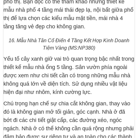
phố thị. Bạn đọc có thể tham khảo những thiết kế
mẫu nhà phố 4 tầng mái thái đẹp lạ, nội bất giữa phố
thị để lựa chọn các kiểu mẫu mặt tiền, mái nhà 4
tầng tăng vẻ đẹp cho không gian.
16. Mẫu Nhà Tân Cổ Điển 4 Tầng Kết Hợp Kinh Doanh
Tiệm Vàng (MS:NP380)
Yếu tố cây xanh giữ vai trò quan trọng bậc nhất trong
thiết kế mẫu nhà ống 5 tầng. Sân vườn phía ngoài
được xem như chi tiết cần có trong những mẫu nhà
không quá lớn về diện tích. Sử dụng nhiều vật liệu
hiện đại như nhôm, kính cường lực.
Chú trọng hạn chế sự chia cắt không gian, thay vào
đó là không gian mở tối giản, góc cạnh. Nhà ở đã
bớt đi các chi tiết giật cấp, các đường xéo, ngóc
ngách. Nhà ở có thể không cần quá rộng nhưng phải
đảm bảo được sự riêng tư và an toàn cho các thành