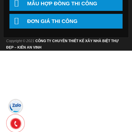
MẪU HỢP ĐỒNG THI CÔNG
ĐƠN GIÁ THI CÔNG
Copyright © 2021
CÔNG TY CHUYÊN THIẾT KẾ XÂY NHÀ BIỆT THỰ
ĐẸP – KIẾN AN VINH