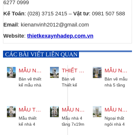
6277 0999
Kế Toán
: (028) 3715 2415 –
Vật tư
: 0981 507 588
Email
: kienanvinh2012@gmail.com
Website
:
thietkexaynhadep.com.vn
CÁC BÀI VIẾT LIÊN QUAN
MẪU NHÀ 4 TẦNG CÓ THANG MÁY 4X13M HIỆN ĐẠI
THIẾT KẾ NHÀ 4 TẦNG THANG MÁY 1 LỬNG 1 TUM HIỆN ĐẠI
MẪU NHÀ 5 TẦNG KẾT HỢP KINH DOANH 10X20M TÂN CỔ ĐIỂN
Bản vẽ thiết
Bản vẽ
Bản vẽ mẫu
kế mẫu nhà
Thiết kế
nhà 5 tầng
4 tầng có
nhà 4 tầng
kết hợp
thang máy
thang máy
kinh doanh
4x13m hiện
1 lửng 1
10x20m
đại 3 phòng
MẪU THIẾT KẾ NHÀ 4 TẦNG 1 TUM HIỆN ĐẠI 3 PHÒNG NGỦ
tum hiện
MẪU NHÀ 4 TẦNG 7X19M TÂN CỔ ĐIỂN ĐẸP TINH TẾ TẠI BÌNH CHÁNH
kiểu tân cổ
MẪU NHÀ 4 TẦNG 6X16M TÂN CỔ ĐIỂN ĐẸP TẠI BÌNH TÂN
ngủ cho gia
đại. Phù
điển, thiết
Mẫu thiết
Mẫu nhà 4
Ngoại thất
đình 2
hợp gia
kế 6 phòng
kế nhà 4
tầng 7x19m
ngôi nhà 4
đến...
đình từ 3 -5
ngủ,...
tầng 1 tum
tân cổ điển
tầng 6x16m
người,...