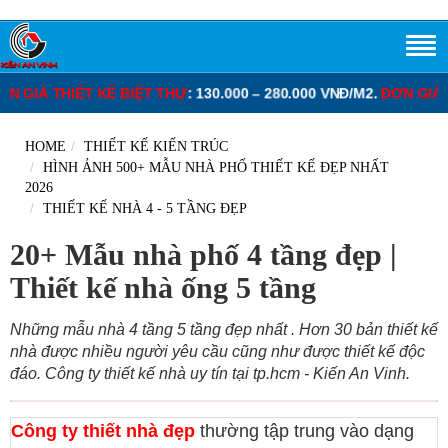
HỰ
: 130.000 – 280.000 VNĐ/M2.
ĐƠN GIÁ XÂY DỰNG PHẦN THÔ N
HOME
THIẾT KẾ KIẾN TRÚC
HÌNH ẢNH 500+ MẪU NHÀ PHỐ THIẾT KẾ ĐẸP NHẤT
2026
THIẾT KẾ NHÀ 4 - 5 TẦNG ĐẸP
20+ Mẫu nhà phố 4 tầng đẹp |
Thiết kế nhà ống 5 tầng
Những mẫu nhà 4 tầng 5 tầng đẹp nhất . Hơn 30 bản thiết kế
nhà được nhiều người yêu cầu cũng như được thiết kế độc
đáo. Công ty thiết kế nhà uy tín tại tp.hcm - Kiến An Vinh.
Công ty thiết nhà đẹp
thường tập trung vào dạng