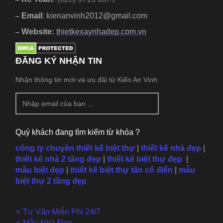
Email
: kienanvinh2012@gmail.com
–
Website:
thietkexaynhadep.com.vn
–
ĐĂNG KÝ NHẬN TIN
Nhận thông tin mới và ưu đãi từ Kiến An Vinh
Quý khách đang tìm kiếm từ khóa ?
công ty chuyên thiết kế biệt thự
|
thiết kế nhà đẹp
|
thiết kế nhà 2 tầng đẹp
|
thiết kế biệt thự đẹp
|
mẫu
biệt đẹp
|
thiết kế biệt thự tân cổ điển
|
mẫu
biệt thự 2 tầng đẹp
⭐ Tư Vấn Miễn Phí 24/7
⭐ Mẫu Nhà Đẹp