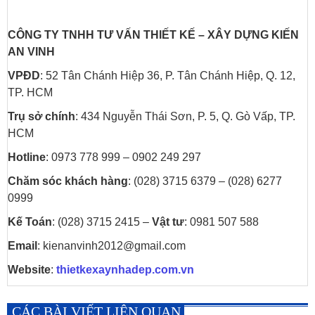
CÔNG TY TNHH TƯ VẤN THIẾT KẾ
–
XÂY DỰNG
KIẾN
AN VINH
VPĐD
: 52 Tân Chánh Hiệp 36, P. Tân Chánh Hiệp, Q. 12,
TP. HCM
Trụ sở chính
: 434 Nguyễn Thái Sơn, P. 5, Q. Gò Vấp, TP.
HCM
Hotline
: 0973 778 999 – 0902 249 297
Chăm sóc khách hàng
: (028) 3715 6379 – (028) 6277
0999
Kế Toán
: (028) 3715 2415 –
Vật tư
: 0981 507 588
Email
: kienanvinh2012@gmail.com
Website
:
thietkexaynhadep.com.vn
CÁC BÀI VIẾT LIÊN QUAN