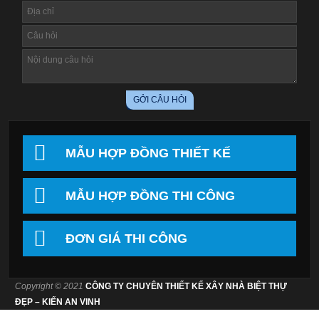
MẪU HỢP ĐỒNG THIẾT KẾ
MẪU HỢP ĐỒNG THI CÔNG
ĐƠN GIÁ THI CÔNG
Copyright © 2021
CÔNG TY CHUYÊN THIẾT KẾ XÂY NHÀ BIỆT THỰ
ĐẸP – KIẾN AN VINH