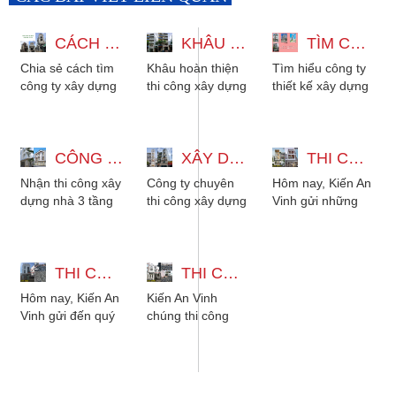
CÁCH CHỌN CÔNG TY XÂY DỰNG NHÀ ĐẸP UY TÍN TẠI TPHCM
KHÂU HOÀN THIỆN THI CÔNG NHÀ 4 TẦNG HIỆN ĐẠI TẠI QUẬN 5
TÌM CÔNG TY THIẾT KẾ XÂY DỰNG NHÀ TẠI TPHCM UY TÍN
Chia sẻ cách tìm
Khâu hoàn thiện
Tìm hiểu công ty
công ty xây dựng
thi công xây dựng
thiết kế xây dựng
nhà đẹp tại Sài
nhà 4 tầng hiện
nhà đẹp tại
Gòn giá bình dân.
đại. Phù hợp cho
TPHCM uy tín,
Nhà thầu thiết
gia đình từ 3 đến
chuyên nghiệp,
kế...
CÔNG TY XÂY DỰNG NHÀ 3 TẦNG 2 MẶT TIỀN HIỆN ĐẠI ĐẸP
5...
XÂY DỰNG NHÀ TÂN CỔ ĐIỂN CÓ TẦNG LỬNG VÀ SÂN THƯỢNG
giúp chủ nhà...
THI CÔNG NHÀ 3 TẦNG 6X15M HIỆN ĐẠI QUẬN 12
Nhận thi công xây
Công ty chuyên
Hôm nay, Kiến An
dựng nhà 3 tầng
thi công xây dựng
Vinh gửi những
2 mặt tiền hiện
nhà tân cổ điển
hình ảnh thi công
đại nhà ở có sân
đẹp giá tốt, phù
nhà 3 tầng 6x15m
thượng phù hợp
hợp cho gia đình
thực tế. Giúp quý
cho...
THI CÔNG NHÀ 3 TẦNG TÂN CỔ ĐIỂN BẰNG SÀN VƯỢT NHỊP 9M
từ...
THI CÔNG SÀN VƯỢT NHỊP NHÀ 3 TẦNG 1 TUM TÂN CỔ ĐIỂN TẠI BÌNH CHÁNH
khách...
Hôm nay, Kiến An
Kiến An Vinh
Vinh gửi đến quý
chúng thi công
khách hàng
sàn vượt nhịp cho
những hình ảnh
nhà 1 hầm 3 tầng
thi công nhà 3
1 tum, bao gồm
tầng tân cổ điển...
các bước chuẩn...