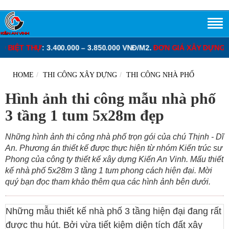
000 – 3.850.000 VNĐ/M2.
ĐƠN GIÁ XÂY DỰNG TRỌN GÓI NHÀ PHỐ
HOME
THI CÔNG XÂY DỰNG
THI CÔNG NHÀ PHỐ
Hình ảnh thi công mẫu nhà phố
3 tầng 1 tum 5x28m đẹp
Những hình ảnh thi công nhà phố trọn gói của chú Thịnh - Dĩ
An. Phương án thiết kế được thực hiện từ nhóm Kiến trúc sư
Phong của công ty thiết kế xây dựng Kiến An Vinh. Mấu thiết
kế nhà phố 5x28m 3 tầng 1 tum phong cách hiện đại. Mời
quý bạn đọc tham khảo thêm qua các hình ảnh bên dưới.
Những mẫu thiết kế nhà phố 3 tầng hiện đại đang rất
được thu hút. Bởi vừa tiết kiệm diện tích đất xây