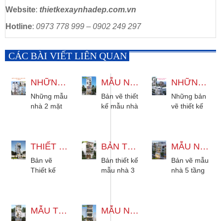
Website
:
thietkexaynhadep.com.vn
Hotline
:
0973 778 999 – 0902 249 297
CÁC BÀI VIẾT LIÊN QUAN
NHỮNG MẪU NHÀ 2 MẶT TIỀN 2 3 4 TẦNG ĐƯỢC ƯA CHUỘNG
MẪU NHÀ 4 TẦNG CÓ THANG MÁY 4X13M HIỆN ĐẠI
NHỮNG BẢN VẼ THIẾT KẾ MẪU NHÀ CÓ THANG MÁY 4X15M 6X12M...
Những mẫu
Bản vẽ thiết
Những bản
nhà 2 mặt
kế mẫu nhà
vẽ thiết kế
tiền 2 tầng,
4 tầng có
mẫu nhà có
3 tầng
thang máy
thang máy,
phong cách
4x13m hiện
dành cho
hiện đại và
THIẾT KẾ NHÀ 4 TẦNG THANG MÁY 1 LỬNG 1 TUM HIỆN ĐẠI
đại 3 phòng
BẢN THIẾT KẾ MẪU NHÀ 3 TẦNG HIỆN ĐẠI 5X18M
diện tích
MẪU NHÀ 5 TẦNG KẾT HỢP KINH DOANH 10X20M TÂN CỔ ĐIỂN
tân cổ điển
ngủ cho gia
nhà cao
Bản vẽ
Bản thiết kế
Bản vẽ mẫu
được ưa...
đình 2
tầng từ
Thiết kế
mẫu nhà 3
nhà 5 tầng
đến...
4x15m,
nhà 4 tầng
tầng hiện
kết hợp
5x10m,...
thang máy
đại 5x18m
kinh doanh
1 lửng 1
cho thuê
10x20m
tum hiện
MẪU THIẾT KẾ NHÀ 4 TẦNG 1 TUM HIỆN ĐẠI 3 PHÒNG NGỦ
phù hợp
MẪU NHÀ 3 TẦNG HIỆN ĐẠI 4X19M CÓ SÂN THƯỢNG ĐẸP
kiểu tân cổ
đại. Phù
mọi diện
điển, thiết