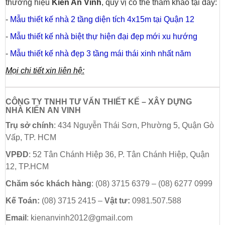
thương hiệu
Kiến An Vinh
, quý vị có thể tham khảo tại đây:
-
Mẫu thiết kế nhà 2 tầng diện tích 4x15m tại Quận 12
-
Mẫu thiết kế nhà biệt thự hiện đại đẹp mới xu hướng
-
Mẫu thiết kế nhà đẹp 3 tầng mái thái xinh nhất năm
Mọi chi tiết xin liên hệ:
CÔNG TY TNHH TƯ VẤN THIẾT KẾ – XÂY DỰNG
NHÀ
KIẾN AN VINH
Trụ sở chính
: 434 Nguyễn Thái Sơn, Phường 5, Quận Gò
Vấp, TP. HCM
VPĐD
: 52 Tân Chánh Hiệp 36, P. Tân Chánh Hiệp, Quận
12, TP.HCM
Chăm sóc khách hàng
: (08) 3715 6379 – (08) 6277 0999
Kế Toán:
(08) 3715 2415 –
Vật tư:
0981.507.588
Email
: kienanvinh2012@gmail.com