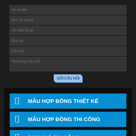
MẪU HỢP ĐỒNG THIẾT KẾ
MẪU HỢP ĐỒNG THI CÔNG