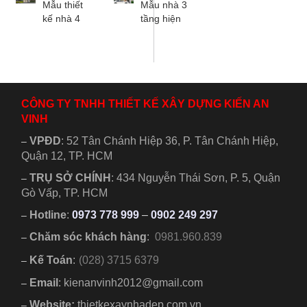
Mẫu thiết
Mẫu nhà 3
hợp gia
tích. Đủ
kế 6 phòng
kế nhà 4
tầng hiện
đình từ 3 -5
tiện...
ngủ,...
tầng 1 tum
đại 4x19m
người,...
hiện đại 3
có sân
phòng ngủ
thượng đẹp
dành cho
thiết kế độc
gia đình từ
đáo hiện
2 đến 4
đại có 3...
CÔNG TY TNHH THIẾT KẾ XÂY DỰNG KIẾN AN
người....
VINH
VPĐD
:
52 Tân Chánh Hiệp 36, P. Tân Chánh Hiệp,
–
Quận 12, TP. HCM
TRỤ SỞ CHÍNH
:
434 Nguyễn Thái Sơn, P. 5, Quận
–
Gò Vấp, TP. HCM
Hotline
:
0973 778 999
–
0902 249 297
–
Chăm sóc khách hàng
:
0981.960.839
–
Kế Toán
:
(028) 3715 6379
–
Email
: kienanvinh2012@gmail.com
–
Website:
thietkexaynhadep.com.vn
–