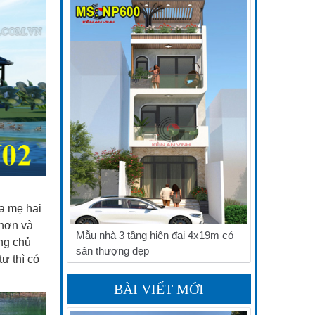
a mẹ hai
 hơn và
Mẫu nhà 3 tầng hiện đại 4x19m có
ng chủ
sân thượng đẹp
tư thì có
BÀI VIẾT MỚI