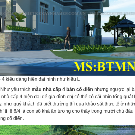
 4 kiểu dáng hiện đại hình như kiểu L
ị Như yêu thích
mẫu nhà cấp 4 bán cổ điển
nhưng ngược lại b
nhà cấp 4 hiện đại để gia đình chị có thể có cái nhìn tổng quát
, như quý khách đã biết thường thì qua khảo sát thực tế ở nhữ
hì tỉ lệ 6/4 là con số khá ấn tượng cho thấy trong mười chủ đầu 
áng cổ điển.