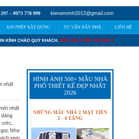
 297
0973 778 999
kienanvinh2012@gmail.com
–
XIN PHÉP XÂY DỰNG
TƯ VẤN XÂY NHÀ
LIÊN HỆ
 PHỐ
: 120.000 – 220.000 VNĐ/M2.
ĐƠN GIÁ THIẾT KẾ BIỆT THỰ
: 1
HÌNH ẢNH 500+ MẪU NHÀ
i nhất
PHỐ THIẾT KẾ ĐẸP NHẤT
2026
mới nhất
 dáng
ơ ước,
 Ngọc Như
hách xem