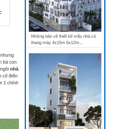
c
Những bản vẽ thiết kế mẫu nhà có
thang máy 4x15m 6x12m...
h nhưng
n bà con
 ngôi
nhà
n cổ điển
n 1 chính