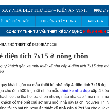
 XÂY NHÀ BIỆT THỰ ĐẸP – KIẾN AN VINH
0902 249
IẾT KẾ KIẾN TRÚC
THI CÔNG XÂY DỰNG
BẢNG GIÁ
ẾN AN VINH
XIN KÍNH CHÀO QUÝ KHÁCH.
ĐƠN GIÁ THIẾT KẾ NHÀ
NHÀ PHỐ THIẾT KẾ ĐẸP NHẤT 2026
ẻ diện tích 7x15 ở nông thôn
 quý khách gần xa mẫu thiết kế nhà cấp 4 diện tích 7x15 đẹp mớ
iệu
i quý khách gần xa
mẫu thiết kế nhà cấp 4 diện tích 7x15
đẹp 
iệu cho đến 500 triệu rất nhiều mẫu
thiet ke nha dep
cấp 4
kiểu
khách có thể tha hồ lựa chọn những mẫu nhà cấp 4 mà mình m
khách có thể biết chủ sỡ hữu ngôi nhà này là chị Nguyễn Thị
úng tôi có hai phương án
thiết kế nhà cấp 4 7x15m
cho quý k