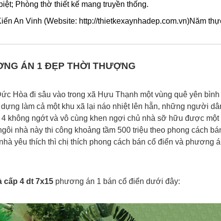
iệt; Phòng thờ thiết kế mang truyền thống.
iến An Vinh (Website: http://thietkexaynhadep.com.vn)Năm thự
ƯƠNG ÁN 1 ĐẸP THỜI THƯỢNG
n Đức Hòa đi sâu vào trong xã Hựu Thạnh một vùng quê yên bìn
y dựng làm cả một khu xã lại náo nhiệt lên hẵn, những người dâ
 4 không ngớt và vô cùng khen ngợi chủ nhà sỡ hữu được một
ngôi nhà này thi công khoảng tầm 500 triệu theo phong cách bá
nhà yêu thích thì chị thích phong cách bán cổ điển và phương á
à cấp 4 dt 7x15
phương án 1 bán cổ điển dưới đây: