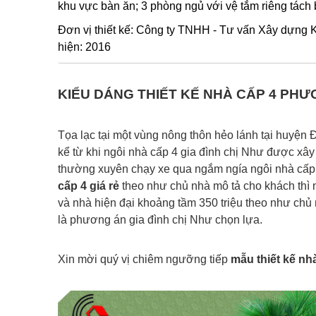
khu vực bàn ăn; 3 phòng ngủ với vệ tắm riêng tách b
Đơn vị thiết kế: Công ty TNHH - Tư vấn Xây dựng K
hiện: 2016
KIỂU DÁNG THIẾT KẾ NHÀ CẤP 4 PH
Tọa lạc tại một vùng nông thôn hẻo lánh tại huyệ
kể từ khi ngôi nhà cấp 4 gia đình chị Như được xâ
thường xuyên chạy xe qua ngắm ngía ngôi nhà cấp
cấp 4 giá rẻ
theo như chủ nhà mô tả cho khách thì 
và nhà hiện đại khoảng tầm 350 triệu theo như chủ 
là phương án gia đình chị Như chọn lựa.
Xin mời quý vị chiêm ngưỡng tiếp
mẫu thiết kế nh