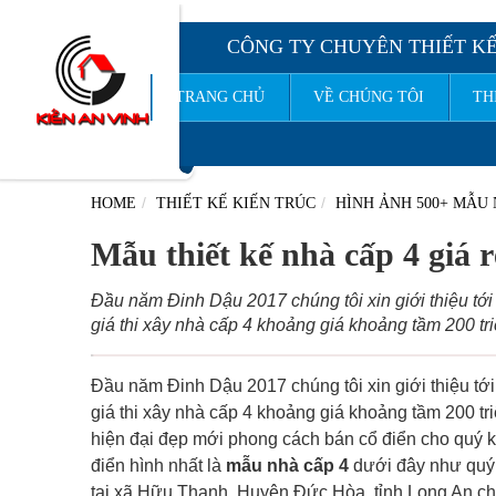
CÔNG TY CHUYÊN THIẾT KẾ
TRANG CHỦ
VỀ CHÚNG TÔI
TH
CÔNG TY TNHH TƯ VẤN THIẾT KẾ XÂY DỰNG
KI
HOME
THIẾT KẾ KIẾN TRÚC
HÌNH ẢNH 500+ MẪU 
Mẫu thiết kế nhà cấp 4 giá r
Đầu năm Đinh Dậu 2017 chúng tôi xin giới thiệu tới
giá thi xây nhà cấp 4 khoảng giá khoảng tầm 200 tr
Đầu năm Đinh Dậu 2017 chúng tôi xin giới thiệu tớ
giá thi xây nhà cấp 4 khoảng giá khoảng tầm 200 tr
hiện đại đẹp mới phong cách bán cổ điển cho quý 
điển hình nhất là
mẫu nhà cấp 4
dưới đây như quý 
tại xã Hữu Thạnh, Huyện Đức Hòa, tỉnh Long An ch