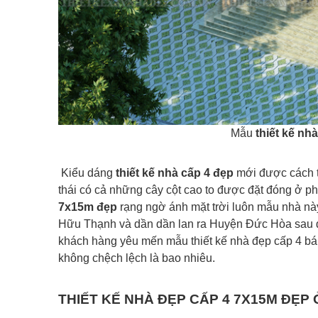
Mẫu
thiết kế nh
Kiểu dáng
thiết kế nhà cấp 4 đẹp
mới được cách tâ
thái có cả những cây cột cao to được đặt đóng ở ph
7x15m đẹp
rạng ngờ ánh mặt trời luôn mẫu nhà này
Hữu Thạnh và dần dần lan ra Huyện Đức Hòa sau đó
khách hàng yêu mến mẫu thiết kế nhà đẹp cấp 4 bán 
không chệch lệch là bao nhiêu.
THIẾT KẾ NHÀ ĐẸP CẤP 4 7X15M ĐẸ