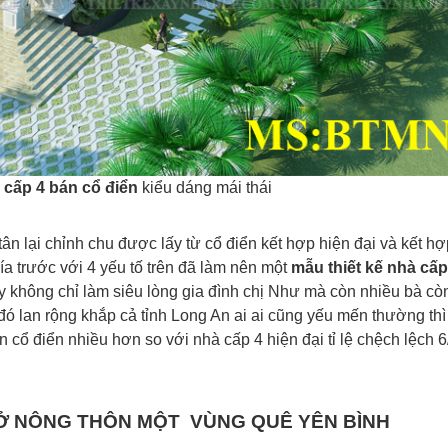
à cấp 4 bán cổ điển
kiểu dáng mái thái
n lại chỉnh chu được lấy từ cổ điển kết hợp hiện đại và kết h
ía trước với 4 yếu tố trên đã làm nên một
mẫu thiết kế nhà cấp
 không chỉ làm siêu lòng gia đình chị Như mà còn nhiều bà cò
 lan rộng khắp cả tỉnh Long An ai ai cũng yếu mến thường thì
cổ điển nhiều hơn so với nhà cấp 4 hiện đại tỉ lệ chệch lệch 
P Ở NÔNG THÔN MỘT VÙNG QUÊ YÊN BÌNH