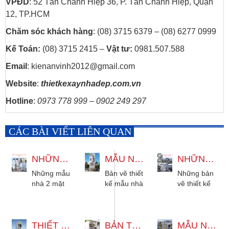
VPĐD
: 52 Tân Chánh Hiệp 36, P. Tân Chánh Hiệp, Quận
12, TP.HCM
Chăm sóc khách hàng
: (08) 3715 6379 – (08) 6277 0999
Kế Toán:
(08) 3715 2415 –
Vật tư:
0981.507.588
Email
: kienanvinh2012@gmail.com
Website
:
thietkexaynhadep.com.vn
Hotline
:
0973 778 999 – 0902 249 297
CÁC BÀI VIẾT LIÊN QUAN
NHỮNG MẪU NHÀ 2 MẶT TIỀN 2 3 4 TẦNG ĐƯỢC ƯA CHUỘNG
MẪU NHÀ 4 TẦNG CÓ THANG MÁY 4X13M HIỆN ĐẠI
NHỮNG BẢN VẼ THIẾT KẾ MẪU NHÀ CÓ THANG MÁY 4X15M 6X12M...
Những mẫu
Bản vẽ thiết
Những bản
nhà 2 mặt
kế mẫu nhà
vẽ thiết kế
tiền 2 tầng,
4 tầng có
mẫu nhà có
3 tầng
thang máy
thang máy,
phong cách
4x13m hiện
dành cho
hiện đại và
THIẾT KẾ NHÀ 4 TẦNG THANG MÁY 1 LỬNG 1 TUM HIỆN ĐẠI
đại 3 phòng
BẢN THIẾT KẾ MẪU NHÀ 3 TẦNG HIỆN ĐẠI 5X18M
diện tích
MẪU NHÀ 5 TẦNG KẾT HỢP KINH DOANH 10X20M TÂN CỔ ĐIỂN