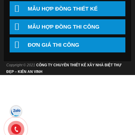
MẪU HỢP ĐỒNG THIẾT KẾ
MẪU HỢP ĐỒNG THI CÔNG
ĐƠN GIÁ THI CÔNG
Copyright © 2021
CÔNG TY CHUYÊN THIẾT KẾ XÂY NHÀ BIỆT THỰ
ĐẸP – KIẾN AN VINH