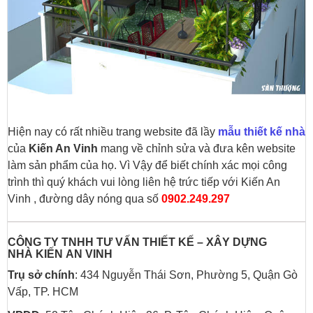
Hiện nay có rất nhiều trang website đã lầy
mẫu thiết kế nhà
của
Kiến An Vinh
mang về chỉnh sửa và đưa kên website
làm sản phẩm của họ. Vì Vậy để biết chính xác mọi công
trình thì quý khách vui lòng liên hệ trức tiếp với Kiến An
Vinh , đường dây nóng qua số
0902.249.297
CÔNG TY TNHH TƯ VẤN THIẾT KẾ – XÂY DỰNG
NHÀ
KIẾN AN VINH
Trụ sở chính
: 434 Nguyễn Thái Sơn, Phường 5, Quận Gò
Vấp, TP. HCM