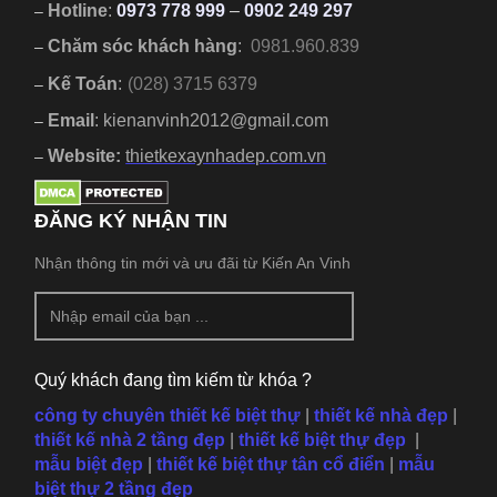
Hotline
:
0973 778 999
–
0902 249 297
–
Chăm sóc khách hàng
:
0981.960.839
–
Kế Toán
:
(028) 3715 6379
–
Email
: kienanvinh2012@gmail.com
–
Website:
thietkexaynhadep.com.vn
–
ĐĂNG KÝ NHẬN TIN
Nhận thông tin mới và ưu đãi từ Kiến An Vinh
Quý khách đang tìm kiếm từ khóa ?
công ty chuyên thiết kế biệt thự
|
thiết kế nhà đẹp
|
thiết kế nhà 2 tầng đẹp
|
thiết kế biệt thự đẹp
|
mẫu
biệt đẹp
|
thiết kế biệt thự tân cổ điển
|
mẫu
biệt thự 2 tầng đẹp