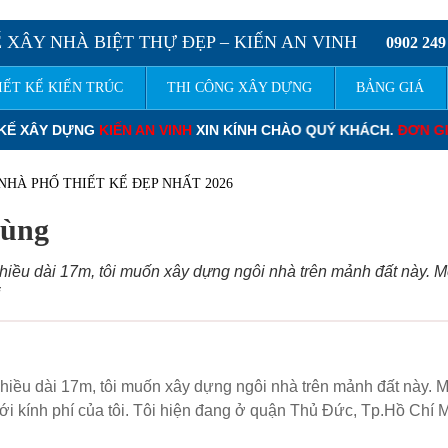
 XÂY NHÀ BIỆT THỰ ĐẸP – KIẾN AN VINH
0902 249
IẾT KẾ KIẾN TRÚC
THI CÔNG XÂY DỰNG
BẢNG GIÁ
CHÀO QUÝ KHÁCH.
ĐƠN GIÁ THIẾT KẾ NHÀ PHỐ
: 120.000 – 220.0
NHÀ PHỐ THIẾT KẾ ĐẸP NHẤT 2026
Hùng
chiều dài 17m, tôi muốn xây dựng ngôi nhà trên mảnh đất này. 
i
chiều dài 17m, tôi muốn xây dựng ngôi nhà trên mảnh đất này. 
i kính phí của tôi. Tôi hiện đang ở quận Thủ Đức, Tp.Hồ Chí 