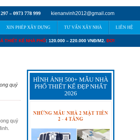
 297
0973 778 999
kienanvinh2012@gmail.com
–
XIN PHÉP XÂY DỰNG
TƯ VẤN XÂY NHÀ
LIÊN HỆ
00 VNĐ/M2.
ĐƠN GIÁ THIẾT KẾ BIỆT THỰ
: 130.000 – 280.000 VNĐ/M
HÌNH ẢNH 500+ MẪU NHÀ
Mong quý
PHỐ THIẾT KẾ ĐẸP NHẤT
2026
Mong quý
Minh.