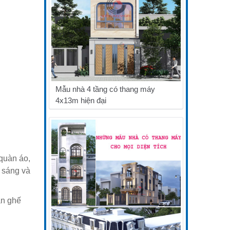
Mẫu nhà 4 tầng có thang máy
4x13m hiện đại
quàn áo,
y sáng và
àn ghế