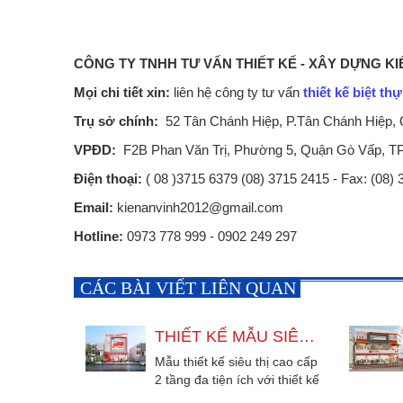
CÔNG TY TNHH TƯ VẤN THIẾT KẾ - XÂY DỰNG KI
Mọi chi tiết xin:
liên hệ công ty tư vấn
thiết kế biệt th
Trụ sở chính:
52 Tân Chánh Hiệp, P.Tân Chánh Hiệp,
VPĐD:
F2B Phan Văn Trị, Phường 5, Quận Gò Vấp, 
Điện thoại:
( 08 )3715 6379 (08) 3715 2415 - Fax: (08)
Email:
kienanvinh2012@gmail.com
Hotline:
0973 778 999 - 0902 249 297
CÁC BÀI VIẾT LIÊN QUAN
THIẾT KẾ MẪU SIÊU THỊ TỔNG HỢP ĐẸP ẤN TƯỢNG TẠI BÌNH CHÁNH
Mẫu thiết kế siêu thị cao cấp
2 tầng đa tiện ích với thiết kế
đẹp ấn tượng năm 2020....