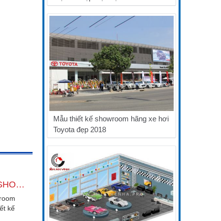
Mẫu thiết kế showroom hãng xe hơi
Toyota đẹp 2018
MẪU THIẾT KẾ SHOWROOM GÒ DẦU MALL ĐẸP HIỆN ĐẠI 2018
wroom
ết kế
và đẳng