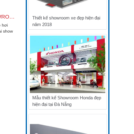
THIẾT KẾ SHOWROOM XE ĐẸP HIỆN ĐẠI NĂM 2018
Thiết kế showroom xe đẹp hiện đại
năm 2018
 hơi
ại show
g gian
Mẫu thiết kế Showroom Honda đẹp
hiện đại tại Đà Nẵng