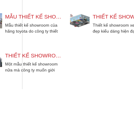
cấp...
MẪU THIẾT KẾ SHOWROOM HÃNG XE HƠI TOYOTA ĐẸP 2018
Mẫu thiết kế showroom của
Thiết kế showroom xe
hãng toyota do công ty thiết
đẹp kiểu dáng hiện đ
kế đẹp hiện đại mang lại cho
nhiều sản phẩm khôn
nhiều...
đẹp mát...
THIẾT KẾ SHOWROOM XE Ô TÔ ĐẸP HIỆN ĐẠI 2018
Một mẫu thiết kế showroom
nữa mà công ty muốn giới
thiệu nhiều chủ đầu tư đang
có nhã...