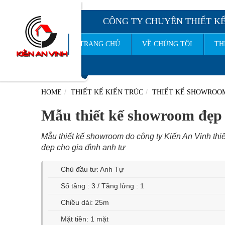
CÔNG TY CHUYÊN THIẾT KẾ
TRANG CHỦ
VỀ CHÚNG TÔI
TH
CÔNG TY TNHH TƯ VẤN TH
HOME
THIẾT KẾ KIẾN TRÚC
THIẾT KẾ SHOWROOM 
Mẫu thiết kế showroom đẹp 
Mẫu thiết kế showroom do công ty Kiến An Vinh thiế
đẹp cho gia đình anh tự
Chủ đầu tư: Anh Tự
Số tầng : 3 / Tầng lửng : 1
Chiều dài: 25m
Mặt tiền: 1 mặt