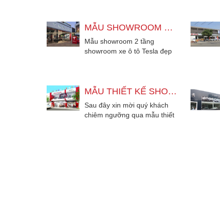
MẪU SHOWROOM XE ÔTÔ TESLA 2 TẦNG MẶT TIỀN ĐẸP HIỆN ĐẠI
Mẫu showroom 2 tầng
showroom xe ô tô Tesla đẹp
rộng thoáng mát, mặt tiền
thiết kế hiện đại...
MẪU THIẾT KẾ SHOWROOM HONDA ĐẸP HIỆN ĐẠI TẠI ĐÀ NẴNG
Sau đây xin mời quý khách
chiêm ngưỡng qua mẫu thiết
kế showroom đẹp ở Đà Nẵng,
cách thiết...