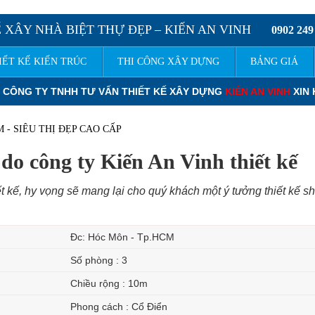
 XÂY NHÀ BIỆT THỰ ĐẸP – KIẾN AN VINH
0902 249
IẾT KẾ KIẾN TRÚC
THI CÔNG XÂY DỰNG
BẢNG GIÁ
IẾT KẾ XÂY DỰNG
KIẾN AN VINH
XIN KÍNH CHÀO QUÝ KHÁCH.
ĐƠ
- SIÊU THỊ ĐẸP CAO CẤP
do công ty Kiến An Vinh thiết kế
t kế, hy vọng sẽ mang lại cho quý khách một ý tưởng thiết kế 
Đc: Hóc Môn - Tp.HCM
Số phòng : 3
Chiều rộng : 10m
Phong cách : Cổ Điển