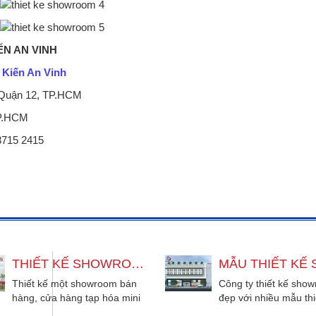
ẾN AN VINH
ự Kiến An Vinh
 Quận 12, TP.HCM
TP.HCM
 3715 2415
THIẾT KẾ SHOWROOM VÀ SIÊU THỊ MINI ANH HUY CHANH
Thiết kế một showroom bán
Công ty thiết kế sho
hàng, cửa hàng tạp hóa mini
đẹp với nhiều mẫu thi
cho người dân ở tỉnh Bến Tre
hiện đại sang trọng, 