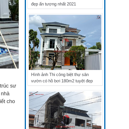
đẹp ấn tượng nhất 2021
Hình ảnh Thi công biệt thự sân
vườn có hồ bơi 180m2 tuyệt đẹp
trúc sư
c nhà
iết cho