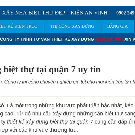
 XÂY NHÀ BIỆT THỰ ĐẸP – KIẾN AN VINH
0902 249
IẾT KẾ KIẾN TRÚC
THI CÔNG XÂY DỰNG
BẢNG GIÁ
IẾN AN VINH
XIN KÍNH CHÀO QUÝ KHÁCH.
ĐƠN GIÁ THIẾT KẾ NH
biệt thự tại quận 7 uy tín
ín. Công ty thi công chuyên nghiệp giá tốt cho mọi kiến trúc từ n
sộ. Là một trong những khu vực phát triển bậc nhất, kéo
g cao. Từ đó nhu cầu xây dựng những căn biệt thự sang
 ty
thiết kế xây dựng biệt thự tại quận 7
cũng cần đáp ứn
 hợp với các khu vực thượng lưu.