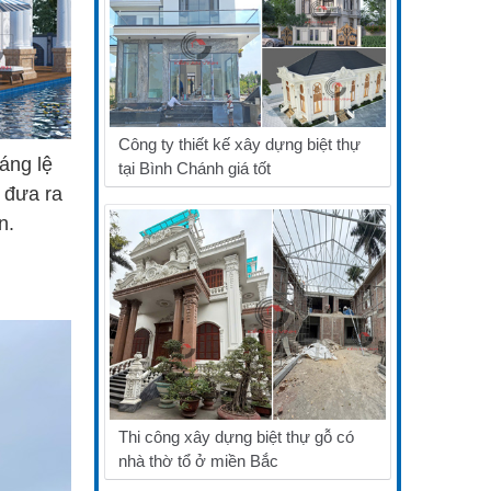
Công ty thiết kế xây dựng biệt thự
áng lệ
tại Bình Chánh giá tốt
 đưa ra
n.
Thi công xây dựng biệt thự gỗ có
nhà thờ tổ ở miền Bắc