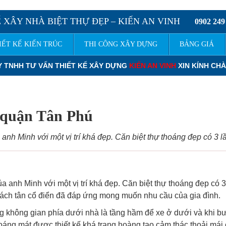
 XÂY NHÀ BIỆT THỰ ĐẸP – KIẾN AN VINH
0902 249
IẾT KẾ KIẾN TRÚC
THI CÔNG XÂY DỰNG
BẢNG GIÁ
N AN VINH
XIN KÍNH CHÀO QUÝ KHÁCH.
ĐƠN GIÁ THIẾT KẾ NHÀ 
h quận Tân Phú
 anh Minh với một vị trí khá đẹp. Căn biệt thự thoáng đẹp có 3 l
a anh Minh với một vị trí khá đẹp. Căn biệt thự thoáng đẹp có 3
 cách tân cổ điển đã đáp ứng mong muốn nhu cầu của gia đình.
 không gian phía dưới nhà là tầng hầm để xe ở dưới và khi b
oáng mát được thiết kế khá trang hoàng tạo cảm thác thoải mái