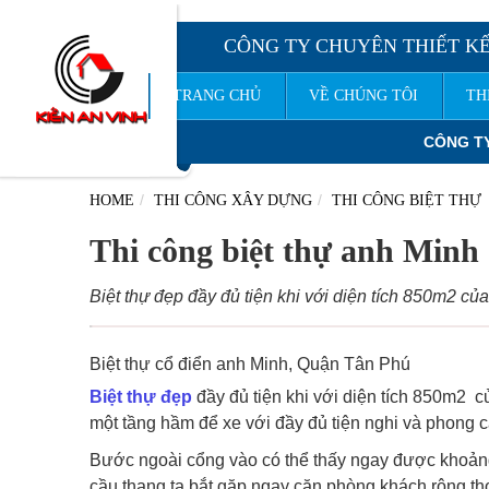
CÔNG TY CHUYÊN THIẾT KẾ
TRANG CHỦ
VỀ CHÚNG TÔI
TH
CÔNG TY TNHH TƯ VẤN THIẾT KẾ XÂY DỰNG
KIẾ
HOME
THI CÔNG XÂY DỰNG
THI CÔNG BIỆT THỰ
Thi công biệt thự anh Min
Biệt thự đẹp đầy đủ tiện khi với diện tích 850m2 của
Biệt thự cổ điển anh Minh, Quận Tân Phú
Biệt thự đẹp
đầy đủ tiện khi với diện tích 850m2 củ
một tầng hầm để xe với đầy đủ tiện nghi và phong
Bước ngoài cổng vào có thể thấy ngay được khoảng
cầu thang ta bắt gặp ngay căn phòng khách rộng th