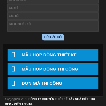
MẪU HỢP ĐỒNG THIẾT KẾ
MẪU HỢP ĐỒNG THI CÔNG
ĐƠN GIÁ THI CÔNG
Copyright © 2021
CÔNG TY CHUYÊN THIẾT KẾ XÂY NHÀ BIỆT THỰ
ĐẸP – KIẾN AN VINH