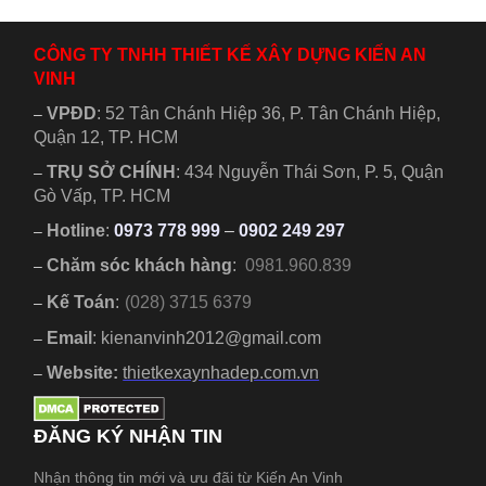
chuyên...
thiện mẫu...
CÔNG TY TNHH THIẾT KẾ XÂY DỰNG KIẾN AN
VINH
VPĐD
:
52 Tân Chánh Hiệp 36, P. Tân Chánh Hiệp,
–
Quận 12, TP. HCM
TRỤ SỞ CHÍNH
:
434 Nguyễn Thái Sơn, P. 5, Quận
–
Gò Vấp, TP. HCM
Hotline
:
0973 778 999
–
0902 249 297
–
Chăm sóc khách hàng
:
0981.960.839
–
Kế Toán
:
(028) 3715 6379
–
Email
: kienanvinh2012@gmail.com
–
Website:
thietkexaynhadep.com.vn
–
ĐĂNG KÝ NHẬN TIN
Nhận thông tin mới và ưu đãi từ Kiến An Vinh