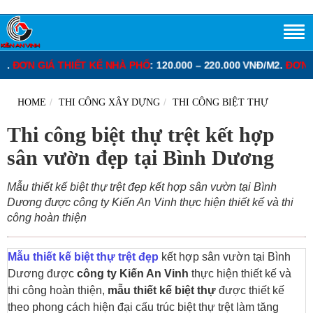
.000 – 220.000 VNĐ/M2.
ĐƠN GIÁ THIẾT KẾ BIỆT THỰ
: 130.000 – 2
HOME
THI CÔNG XÂY DỰNG
THI CÔNG BIỆT THỰ
Thi công biệt thự trệt kết hợp
sân vườn đẹp tại Bình Dương
Mẫu thiết kế biệt thự trệt đẹp kết hợp sân vườn tại Bình
Dương được công ty Kiến An Vinh thực hiện thiết kế và thi
công hoàn thiện
Mẫu thiết kế biệt thự trệt đẹp
kết hợp sân vườn tại Bình
Dương được
công ty Kiến An Vinh
thực hiện thiết kế và
thi công hoàn thiện,
mẫu thiết kế biệt thự
được thiết kế
theo phong cách hiện đại cấu trúc biệt thự trệt làm tăng