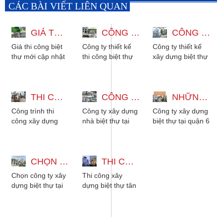
CÁC BÀI VIẾT LIÊN QUAN
GIÁ THI CÔNG BIỆT THỰ MỚI CẬP NHẬT VÀ VÀI LƯU Ý CẦN NẮM
CÔNG TY THIẾT KẾ THI CÔNG BIỆT THỰ TẠI BÌNH TÂN GIÁ BÌNH DÂN
CÔNG TY THIẾT KẾ XÂY DỰNG BIỆT THỰ TẠI BÌNH CHÁNH GIÁ TỐT
Giá thi công biệt
Công ty thiết kế
Công ty thiết kế
thự mới cập nhật
thi công biệt thự
xây dựng biệt thự
2026 và vài lưu ý
tại Bình Tân giá
tại Bình Chánh
mà chủ nhà cần
bình dân. Đơn vị
giá tốt. Đơn vị thi
nắm. Địa chỉ
xây dựng nhà
công xây dựng
nhà...
THI CÔNG XÂY DỰNG BIỆT THỰ GỖ CÓ NHÀ THỜ TỔ Ở MIỀN BẮC
biệt...
CÔNG TY XÂY DỰNG NHÀ BIỆT THỰ TẠI BÌNH DƯƠNG UY TÍN - PHÍ RẺ
nhà...
NHỮNG LƯU Ý KHI CHỌN CÔNG TY XÂY DỰNG BIỆT THỰ TẠI QUẬN 6
Công trình thi
Công ty xây dựng
Công ty xây dựng
công xây dựng
nhà biệt thự tại
biệt thự tại quận 6
biệt thự gỗ có nhà
Bình Dương uy tín
cung cấp dịch vụ
thờ tổ ở miền
với chi phí rẻ
chất lượng, tối ưu
Bắc. Là mẫu biệt
nhưng vẫn đảm
chi phí và...
thự...
CHỌN CÔNG TY XÂY DỰNG BIỆT THỰ TẠI ĐỒNG NAI UY TÍN
bảo...
THI CÔNG XÂY DỰNG BIỆT THỰ TÂN CỔ ĐIỂN MANG NÉT ĐẸP ĐỘC ĐÁO
Chọn công ty xây
Thi công xây
dựng biệt thự tại
dựng biệt thự tân
Đồng Nai uy tín
cổ điển mang nét
và chuyện nghiệp.
đẹp độc đáo.
Nơi nhà thầu
Công tình hoàn