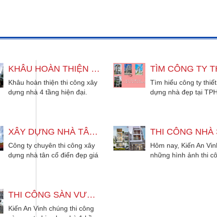
KHÂU HOÀN THIỆN THI CÔNG NHÀ 4 TẦNG HIỆN ĐẠI TẠI QUẬN 5
Khâu hoàn thiện thi công xây
Tìm hiểu công ty thiế
dựng nhà 4 tầng hiện đại.
dựng nhà đẹp tại TP
Phù hợp cho gia đình từ 3
tín, chuyên nghiệp, g
đến 5...
nhà...
XÂY DỰNG NHÀ TÂN CỔ ĐIỂN CÓ TẦNG LỬNG VÀ SÂN THƯỢNG
Công ty chuyên thi công xây
Hôm nay, Kiến An Vin
dựng nhà tân cổ điển đẹp giá
những hình ảnh thi c
tốt, phù hợp cho gia đình từ...
3 tầng 6x15m thực tế
quý khách...
THI CÔNG SÀN VƯỢT NHỊP NHÀ 3 TẦNG 1 TUM TÂN CỔ ĐIỂN TẠI BÌNH CHÁNH
Kiến An Vinh chúng thi công