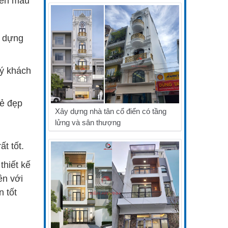
lên mẫu
y dựng
uý khách
vẻ đẹp
Xây dựng nhà tân cổ điển có tầng
lửng và sân thượng
t tốt.
thiết kế
ền với
n tốt