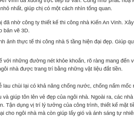
 An Vinh đã xuống trực tiếp tư vấn. Cũng như phác hoạ 
t nhỏ nhất, giúp chị có một cách nhìn tổng quan.
 đã nhờ công ty thiết kế thi công nhà Kiến An Vinh. Xâ
eo bản vẽ 3D.
h ảnh thực tế thi công nhà 5 tầng hiện đại đẹp. Giúp q
kế với những đường nét khỏe khoắn, rõ ràng mang đến 
gôi nhà được trang trí bằng những vật liệu đắt tiền.
ễ lau chùi lại có khả năng chống nước, chống nấm mốc rấ
à giúp tôn lên vẻ đẹp của ngôi nhà. Ngoài ra, các nhà 
Tận dụng vị trí lý tưởng của công trình, thiết kế mặt ti
ại cho ngôi nhà mà còn giúp lấy gió và ánh sáng tự nhiê