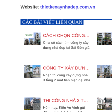
Website
:
thietkexaynhadep.com.vn
CÁC BÀI VIẾT LIÊN QUAN
CÁCH CHỌN CÔNG TY XÂY DỰNG NHÀ ĐẸP UY TÍN TẠI TPHCM
Chia sẻ cách tìm công ty xây
dựng nhà đẹp tại Sài Gòn giá
bình dân. Nhà thầu thiết kế...
CÔNG TY XÂY DỰNG NHÀ 3 TẦNG 2 MẶT TIỀN HIỆN ĐẠI ĐẸP
Nhận thi công xây dựng nhà
3 tầng 2 mặt tiền hiện đại nhà
ở có sân thượng phù hợp
cho...
THI CÔNG NHÀ 3 TẦNG TÂN CỔ ĐIỂN BẰNG SÀN VƯỢT NHỊP 9M
Hôm nay, Kiến An Vinh gửi