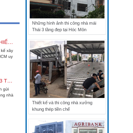
Những hình ảnh thi công nhà mái
Thái 3 tầng đẹp tại Hóc Môn
TÌM CÔNG TY THIẾT KẾ XÂY DỰNG NHÀ TẠI TPHCM UY TÍN
t kế xây
HCM uy
iúp chủ
THI CÔNG NHÀ 3 TẦNG 6X15M HIỆN ĐẠI QUẬN 12
h gửi
ông nhà
. Giúp
Thiết kế và thi công nhà xưởng
khung thép tiền chế