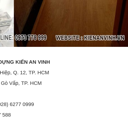
 DỰNG
KIẾN AN VINH
 Hiệp, Q. 12, TP. HCM
Q. Gò Vấp, TP. HCM
(028) 6277 0999
7 588