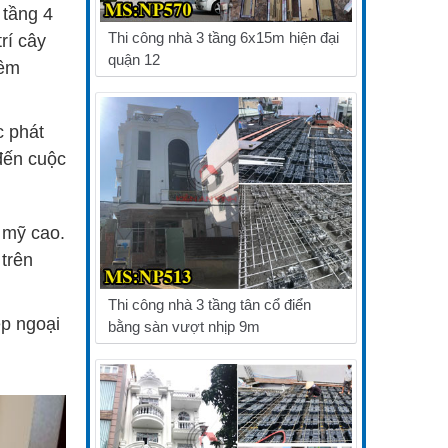
 tầng 4
Thi công nhà 3 tầng 6x15m hiện đại
rí cây
quận 12
hêm
c phát
đến cuộc
 mỹ cao.
 trên
Thi công nhà 3 tầng tân cổ điển
ẹp ngoại
bằng sàn vượt nhịp 9m