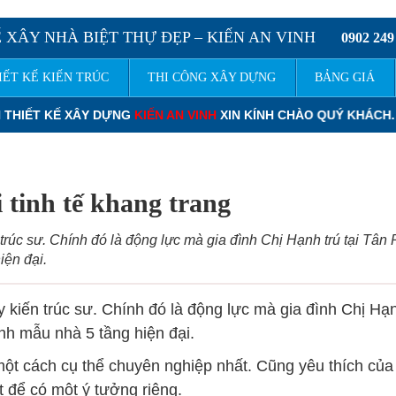
 XÂY NHÀ BIỆT THỰ ĐẸP – KIẾN AN VINH
0902 249
IẾT KẾ KIẾN TRÚC
THI CÔNG XÂY DỰNG
BẢNG GIÁ
NH
XIN KÍNH CHÀO QUÝ KHÁCH.
ĐƠN GIÁ THIẾT KẾ NHÀ PHỐ
: 12
 tinh tế khang trang
trúc sư. Chính đó là động lực mà gia đình Chị Hạnh trú tại Tân 
iện đại.
 kiến trúc sư. Chính đó là động lực mà gia đình Chị Hạnh
h mẫu nhà 5 tầng hiện đại.
một cách cụ thể chuyên nghiệp nhất. Cũng yêu thích củ
t để có một ý tưởng riêng.