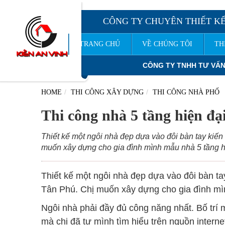
CÔNG TY CHUYÊN THIẾT KẾ
TRANG CHỦ
VỀ CHÚNG TÔI
TH
CÔNG TY TNHH TƯ VẤN THIẾT KẾ XÂY DỰNG
KIẾN AN VI
HOME
THI CÔNG XÂY DỰNG
THI CÔNG NHÀ PHỐ
Thi công nhà 5 tầng hiện đại
Thiết kế một ngôi nhà đẹp dựa vào đôi bàn tay kiến 
muốn xây dựng cho gia đình mình mẫu nhà 5 tầng h
Thiết kế một ngôi nhà đẹp dựa vào đôi bàn tay
Tân Phú. Chị muốn xây dựng cho gia đình mìn
Ngôi nhà phải đầy đủ công năng nhất. Bố trí 
mà chị đã tự mình tìm hiểu trên nguồn interne