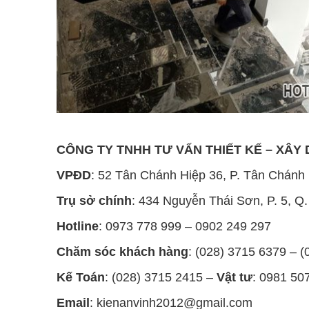
CÔNG TY TNHH TƯ VẤN THIẾT KẾ
–
XÂY
VPĐD
: 52 Tân Chánh Hiệp 36, P. Tân Chánh
Trụ sở chính
: 434 Nguyễn Thái Sơn, P. 5, 
Hotline
: 0973 778 999 – 0902 249 297
Chăm sóc khách hàng
: (028) 3715 6379 – 
Kế Toán
: (028) 3715 2415 –
Vật tư
: 0981 50
Email
: kienanvinh2012@gmail.com