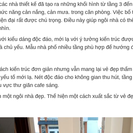
các nhà thiết kế đã tạo ra những khối hình từ tầng 3 đến
hức năng cản nắng, cản mưa. trong căn phòng. Việc bố t
iện đại rất được chú trọng. Điều này giúp ngôi nhà có t
nhìn.
ới kiểu dáng độc đáo, mới lạ với ý tưởng kiến ​​trúc đượ
h là chủ yếu. Mẫu nhà phố nhiều tầng phù hợp để hướng 
ách kiến ​​trúc đơn giản nhưng vẫn mang lại vẻ đẹp thẩm
ếu tố mới lạ. Nét độc đáo cho không gian thu hút, tầng
 vực thư giãn cafe sáng.
n một ngôi nhà đẹp. Thể hiện một cách xuất sắc từ vẻ đ