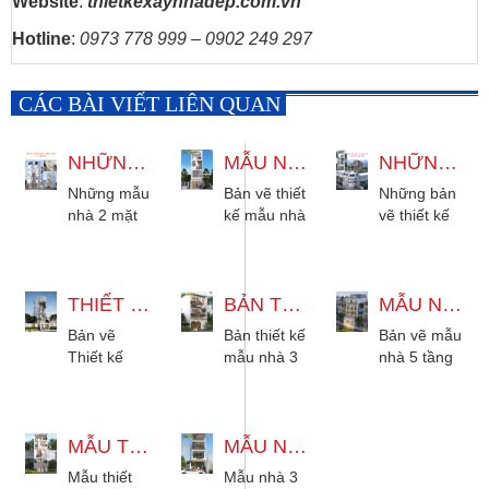
Website
:
thietkexaynhadep.com.vn
Hotline
:
0973 778 999 – 0902 249 297
CÁC BÀI VIẾT LIÊN QUAN
NHỮNG MẪU NHÀ 2 MẶT TIỀN 2 3 4 TẦNG ĐƯỢC ƯA CHUỘNG
MẪU NHÀ 4 TẦNG CÓ THANG MÁY 4X13M HIỆN ĐẠI
NHỮNG BẢN VẼ THIẾT KẾ MẪU NHÀ CÓ THANG MÁY 4X15M 6X12M...
Những mẫu
Bản vẽ thiết
Những bản
nhà 2 mặt
kế mẫu nhà
vẽ thiết kế
tiền 2 tầng,
4 tầng có
mẫu nhà có
3 tầng
thang máy
thang máy,
phong cách
4x13m hiện
dành cho
hiện đại và
THIẾT KẾ NHÀ 4 TẦNG THANG MÁY 1 LỬNG 1 TUM HIỆN ĐẠI
đại 3 phòng
BẢN THIẾT KẾ MẪU NHÀ 3 TẦNG HIỆN ĐẠI 5X18M
diện tích
MẪU NHÀ 5 TẦNG KẾT HỢP KINH DOANH 10X20M TÂN CỔ ĐIỂN
tân cổ điển
ngủ cho gia
nhà cao
Bản vẽ
Bản thiết kế
Bản vẽ mẫu
được ưa...
đình 2
tầng từ
Thiết kế
mẫu nhà 3
nhà 5 tầng
đến...
4x15m,
nhà 4 tầng
tầng hiện
kết hợp
5x10m,...
thang máy
đại 5x18m
kinh doanh
1 lửng 1
cho thuê
10x20m
tum hiện
MẪU THIẾT KẾ NHÀ 4 TẦNG 1 TUM HIỆN ĐẠI 3 PHÒNG NGỦ
phù hợp
MẪU NHÀ 3 TẦNG HIỆN ĐẠI 4X19M CÓ SÂN THƯỢNG ĐẸP
kiểu tân cổ
đại. Phù
mọi diện
điển, thiết
Mẫu thiết
Mẫu nhà 3
hợp gia
tích. Đủ
kế 6 phòng