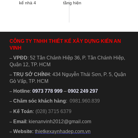
kế nhà 4
tầng hiện
đình từ 3 -5
tiện...
ngủ,...
tầng 1 tum
đại 4x19m
người,...
hiện đại 3
có sân
phòng ngủ
thượng đẹp
dành cho
thiết kế độc
gia đình từ
đáo hiện
2 đến 4
đại có 3...
CÔNG TY TNHH THIẾT KẾ XÂY DỰNG KIẾN AN
người....
VINH
VPĐD
:
52 Tân Chánh Hiệp 36, P. Tân Chánh Hiệp,
–
Quận 12, TP. HCM
TRỤ SỞ CHÍNH
:
434 Nguyễn Thái Sơn, P. 5, Quận
–
Gò Vấp, TP. HCM
Hotline
:
0973 778 999
–
0902 249 297
–
Chăm sóc khách hàng
:
0981.960.839
–
Kế Toán
:
(028) 3715 6379
–
Email
: kienanvinh2012@gmail.com
–
Website:
thietkexaynhadep.com.vn
–