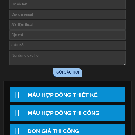
MẪU HỢP ĐỒNG THIẾT KẾ
MẪU HỢP ĐỒNG THI CÔNG
ĐƠN GIÁ THI CÔNG