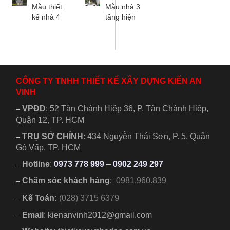
đại. Phù
mọi diện
điển, thiết
Mẫu thiết
Mẫu nhà 3
hợp gia
tích. Đủ
kế 6 phòng
kế nhà 4
tầng hiện
đình từ 3 -5
tiện...
ngủ,...
tầng 1 tum
đại 4x19m
người,...
hiện đại 3
có sân
phòng ngủ
thượng đẹp
dành cho
thiết kế độc
gia đình từ
đáo hiện
2 đến 4
đại có 3...
CÔNG TY TNHH THIẾT KẾ XÂY DỰNG KIẾN AN
người....
VINH
VPĐD
:
52 Tân Chánh Hiệp 36, P. Tân Chánh Hiệp,
–
Quận 12, TP. HCM
TRỤ SỞ CHÍNH
:
434 Nguyễn Thái Sơn, P. 5, Quận
–
Gò Vấp, TP. HCM
Hotline
:
0973 778 999
–
0902 249 297
–
Chăm sóc khách hàng
:
0981.960.839
–
Kế Toán
:
(028) 3715 6379
–
Email
: kienanvinh2012@gmail.com
–