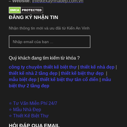
Website:
thietkexaynhadep.com.vn
–
ĐĂNG KÝ NHẬN TIN
Nhận thông tin mới và ưu đãi từ Kiến An Vinh
Quý khách đang tìm kiếm từ khóa ?
công ty chuyên thiết kế biệt thự
|
thiết kế nhà đẹp
|
thiết kế nhà 2 tầng đẹp
|
thiết kế biệt thự đẹp
|
mẫu
biệt đẹp
|
thiết kế biệt thự tân cổ điển
|
mẫu
biệt thự 2 tầng đẹp
⭐ Tư Vấn Miễn Phí 24/7
⭐ Mẫu Nhà Đẹp
⭐ Thiết Kế Biệt Thự
HỎI ĐÁP QUA EMAIL