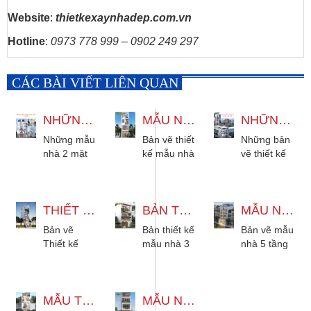
Website
:
thietkexaynhadep.com.vn
Hotline
:
0973 778 999 – 0902 249 297
CÁC BÀI VIẾT LIÊN QUAN
NHỮNG MẪU NHÀ 2 MẶT TIỀN 2 3 4 TẦNG ĐƯỢC ƯA CHUỘNG
MẪU NHÀ 4 TẦNG CÓ THANG MÁY 4X13M HIỆN ĐẠI
NHỮNG BẢN VẼ THIẾT KẾ MẪU NHÀ CÓ THANG MÁY 4X15M 6X12M...
Những mẫu
Bản vẽ thiết
Những bản
nhà 2 mặt
kế mẫu nhà
vẽ thiết kế
tiền 2 tầng,
4 tầng có
mẫu nhà có
3 tầng
thang máy
thang máy,
phong cách
4x13m hiện
dành cho
hiện đại và
THIẾT KẾ NHÀ 4 TẦNG THANG MÁY 1 LỬNG 1 TUM HIỆN ĐẠI
đại 3 phòng
BẢN THIẾT KẾ MẪU NHÀ 3 TẦNG HIỆN ĐẠI 5X18M
diện tích
MẪU NHÀ 5 TẦNG KẾT HỢP KINH DOANH 10X20M TÂN CỔ ĐIỂN
tân cổ điển
ngủ cho gia
nhà cao
Bản vẽ
Bản thiết kế
Bản vẽ mẫu
được ưa...
đình 2
tầng từ
Thiết kế
mẫu nhà 3
nhà 5 tầng
đến...
4x15m,
nhà 4 tầng
tầng hiện
kết hợp
5x10m,...
thang máy
đại 5x18m
kinh doanh
1 lửng 1
cho thuê
10x20m
tum hiện
MẪU THIẾT KẾ NHÀ 4 TẦNG 1 TUM HIỆN ĐẠI 3 PHÒNG NGỦ
phù hợp
MẪU NHÀ 3 TẦNG HIỆN ĐẠI 4X19M CÓ SÂN THƯỢNG ĐẸP
kiểu tân cổ