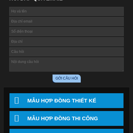
MẪU HỢP ĐỒNG THIẾT KẾ
MẪU HỢP ĐỒNG THI CÔNG