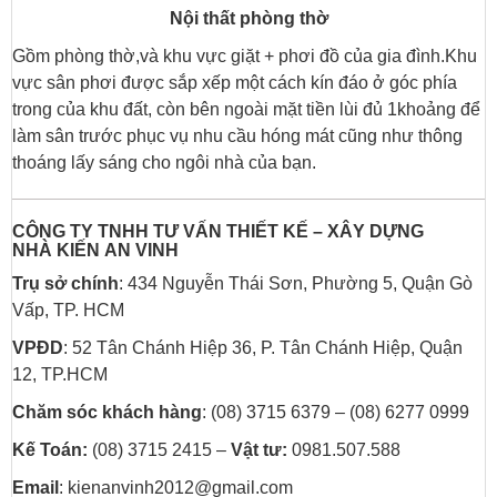
Nội thất phòng thờ
Gồm phòng thờ,và khu vực giặt + phơi đồ của gia đình.Khu
vực sân phơi được sắp xếp một cách kín đáo ở góc phía
trong của khu đất, còn bên ngoài mặt tiền lùi đủ 1khoảng để
làm sân trước phục vụ nhu cầu hóng mát cũng như thông
thoáng lấy sáng cho ngôi nhà của bạn.
CÔNG TY TNHH TƯ VẤN THIẾT KẾ – XÂY DỰNG
NHÀ
KIẾN AN VINH
Trụ sở chính
: 434 Nguyễn Thái Sơn, Phường 5, Quận Gò
Vấp, TP. HCM
VPĐD
: 52 Tân Chánh Hiệp 36, P. Tân Chánh Hiệp, Quận
12, TP.HCM
Chăm sóc khách hàng
: (08) 3715 6379 – (08) 6277 0999
Kế Toán:
(08) 3715 2415 –
Vật tư:
0981.507.588
Email
: kienanvinh2012@gmail.com