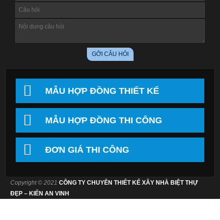
MẪU HỢP ĐỒNG THIẾT KẾ
MẪU HỢP ĐỒNG THI CÔNG
ĐƠN GIÁ THI CÔNG
Copyright © 2021
CÔNG TY CHUYÊN THIẾT KẾ XÂY NHÀ BIỆT THỰ
ĐẸP – KIẾN AN VINH