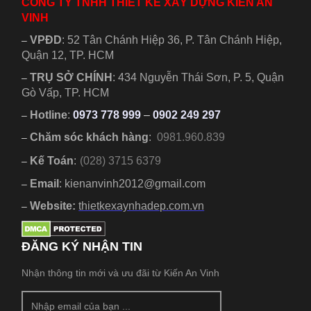
CÔNG TY TNHH THIẾT KẾ XÂY DỰNG KIẾN AN
VINH
VPĐD
:
52 Tân Chánh Hiệp 36, P. Tân Chánh Hiệp,
–
Quận 12, TP. HCM
TRỤ SỞ CHÍNH
:
434 Nguyễn Thái Sơn, P. 5, Quận
–
Gò Vấp, TP. HCM
Hotline
:
0973 778 999
–
0902 249 297
–
Chăm sóc khách hàng
:
0981.960.839
–
Kế Toán
:
(028) 3715 6379
–
Email
: kienanvinh2012@gmail.com
–
Website:
thietkexaynhadep.com.vn
–
ĐĂNG KÝ NHẬN TIN
Nhận thông tin mới và ưu đãi từ Kiến An Vinh