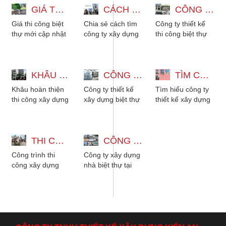
GIÁ THI CÔNG BIỆT THỰ MỚI CẬP NHẬT VÀ VÀI LƯU Ý CẦN NẮM
CÁCH CHỌN CÔNG TY XÂY DỰNG NHÀ ĐẸP UY TÍN TẠI TPHCM
CÔNG TY THIẾT KẾ THI CÔNG BIỆT THỰ TẠI BÌNH TÂN GIÁ BÌNH DÂN
Giá thi công biệt
Chia sẻ cách tìm
Công ty thiết kế
thự mới cập nhật
công ty xây dựng
thi công biệt thự
2026 và vài lưu ý
nhà đẹp tại Sài
tại Bình Tân giá
mà chủ nhà cần
Gòn giá bình dân.
bình dân. Đơn vị
nắm. Địa chỉ
Nhà thầu thiết
xây dựng nhà
nhà...
KHÂU HOÀN THIỆN THI CÔNG NHÀ 4 TẦNG HIỆN ĐẠI TẠI QUẬN 5
kế...
CÔNG TY THIẾT KẾ XÂY DỰNG BIỆT THỰ TẠI BÌNH CHÁNH GIÁ TỐT
biệt...
TÌM CÔNG TY THIẾT KẾ XÂY DỰNG NHÀ TẠI TPHCM UY TÍN
Khâu hoàn thiện
Công ty thiết kế
Tìm hiểu công ty
thi công xây dựng
xây dựng biệt thự
thiết kế xây dựng
nhà 4 tầng hiện
tại Bình Chánh
nhà đẹp tại
đại. Phù hợp cho
giá tốt. Đơn vị thi
TPHCM uy tín,
gia đình từ 3 đến
công xây dựng
chuyên nghiệp,
5...
THI CÔNG XÂY DỰNG BIỆT THỰ GỖ CÓ NHÀ THỜ TỔ Ở MIỀN BẮC
nhà...
CÔNG TY XÂY DỰNG NHÀ BIỆT THỰ TẠI BÌNH DƯƠNG UY TÍN - PHÍ RẺ
giúp chủ nhà...
Công trình thi
Công ty xây dựng
công xây dựng
nhà biệt thự tại
biệt thự gỗ có nhà
Bình Dương uy tín
thờ tổ ở miền
với chi phí rẻ
Bắc. Là mẫu biệt
nhưng vẫn đảm
thự...
bảo...