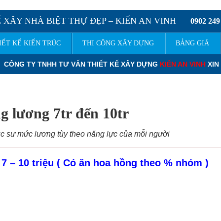
 XÂY NHÀ BIỆT THỰ ĐẸP – KIẾN AN VINH
0902 249
IẾT KẾ KIẾN TRÚC
THI CÔNG XÂY DỰNG
BẢNG GIÁ
 TƯ VẤN THIẾT KẾ XÂY DỰNG
KIẾN AN VINH
XIN KÍNH CHÀO QUÝ
g lương 7tr đến 10tr
úc sư mức lương tùy theo năng lực của mỗi người
7 – 10 triệu ( Có ăn hoa hồng theo % nhóm )