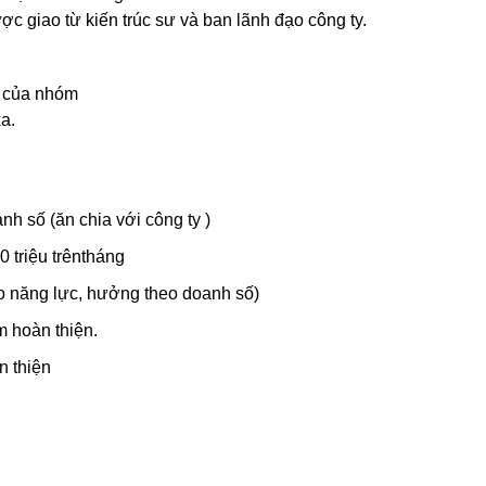
ợc giao từ kiến trúc sư và ban lãnh đạo công ty.
ố của nhóm
a.
nh số (ăn chia với công ty )
0 triệu trêntháng
o năng lực, hưởng theo doanh số)
m hoàn thiện.
n thiện