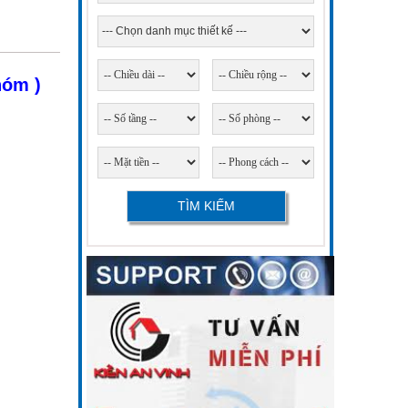
hóm )