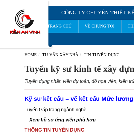
CÔNG TY CHUYÊN THIẾT KẾ
TRANG CHỦ
VỀ CHÚNG TÔI
TH
CÔNG TY TNHH
HOME
TƯ VẤN XÂY NHÀ
TIN TUYỂN DỤNG
Tuyển kỹ sư kinh tế xây dựn
Tuyển dụng nhân viên dự toán, đồ họa viên, kiến tr
Kỹ sư kết cấu – vẽ kết cấu Mức lương 
Tuyển Gấp trang ngành nghề,
Xem hồ sơ ứng viên phù hợp
THÔNG TIN TUYỂN DỤNG