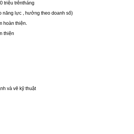
0 triệu trêntháng
o năng lực , hưởng theo doanh số)
m hoàn thiện.
n thiện
nh và vẽ kỹ thuật