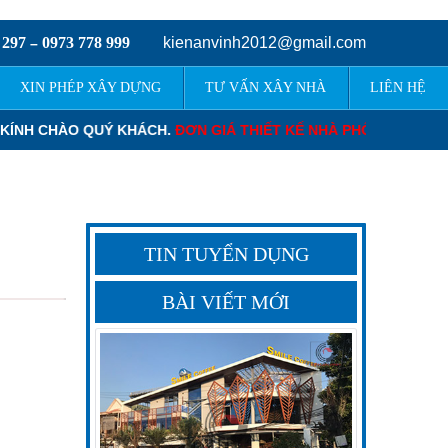
 297
0973 778 999
kienanvinh2012@gmail.com
–
XIN PHÉP XÂY DỰNG
TƯ VẤN XÂY NHÀ
LIÊN HỆ
 KHÁCH.
ĐƠN GIÁ THIẾT KẾ NHÀ PHỐ
: 120.000 – 220.000 VNĐ/M2
TIN TUYỂN DỤNG
BÀI VIẾT MỚI