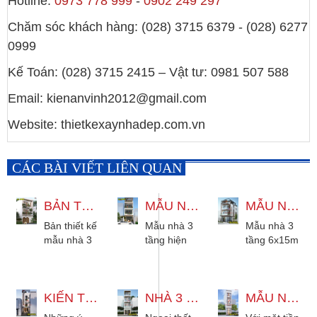
Hotline:
0973 778 999
-
0902 249 297
Chăm sóc khách hàng: (028) 3715 6379 - (028) 6277
0999
Kế Toán: (028) 3715 2415 – Vật tư: 0981 507 588
Email: kienanvinh2012@gmail.com
Website: thietkexaynhadep.com.vn
CÁC BÀI VIẾT LIÊN QUAN
BẢN THIẾT KẾ MẪU NHÀ 3 TẦNG HIỆN ĐẠI 5X18M
MẪU NHÀ 3 TẦNG HIỆN ĐẠI 4X19M CÓ SÂN THƯỢNG ĐẸP
MẪU NHÀ 3 TẦNG 6X15M HIỆN ĐẠI TẠI BÌNH THẠNH
Bản thiết kế
Mẫu nhà 3
Mẫu nhà 3
mẫu nhà 3
tầng hiện
tầng 6x15m
tầng hiện
đại 4x19m
hiện đại
đại 5x18m
có sân
không chỉ
cho thuê
thượng đẹp
đáp ứng
phù hợp
KIẾN TRÚC NHÀ 3 TẦNG HIỆN ĐẠI 3 PHÒNG NGỦ ĐỘC LẠ SANG TRỌNG
thiết kế độc
NHÀ 3 TẦNG 4X14M HIỆN ĐẠI 3 PHÒNG NGỦ TẠI BÌNH TÂN
nhu cầu
MẪU NHÀ 3 TẦNG 2X6M HIỆN ĐẠI 2 PHÒNG NGỦ ĐẦY ĐỦ CÔNG NĂNG
mọi diện
đáo hiện
sinh hoạt