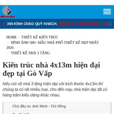
ÍNH CHÀO QUÝ KHÁCH.
ĐƠN GIÁ THIẾT KẾ NHÀ PHỐ
: 120.000 – 
HOME
THIẾT KẾ KIẾN TRÚC
HÌNH ẢNH 500+ MẪU NHÀ PHỐ THIẾT KẾ ĐẸP NHẤT
2026
THIẾT KẾ NHÀ 3 TẦNG
Kiến trúc nhà 4x13m hiện đại
đẹp tại Gò Vấp
Nếu nói về nhà 3 tầng hiện đại với kích thước 4x13m thì
chúng ta có rất nhiều loại, cho đến nay, nhà hiện đại đã có
hàng trăm kiểu dáng khác nhau.
Chủ đầu tư: Anh Minh - Chị Hồng