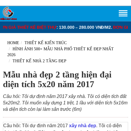
 VNĐ/M2.
ĐƠN GIÁ XÂY DỰNG PHẦN THÔ NHÀ PHỐ
: 3.250.000 – 3
HOME
THIẾT KẾ KIẾN TRÚC
HÌNH ẢNH 500+ MẪU NHÀ PHỐ THIẾT KẾ ĐẸP NHẤT
2026
THIẾT KẾ NHÀ 2 TẦNG ĐẸP
Mẫu nhà đẹp 2 tầng hiện đại
diện tích 5x20 năm 2017
Câu hỏi: Tôi dự định năm 2017 xây nhà. Tôi có diện tích đất
5x20m2. Tôi muốn xây dựng 1 trệt, 1 lầu với diện tích 5x16m
và diện tích còn lại làm sân trước (6m)
Câu hỏi: Tôi dự định năm 2017
xây nhà đẹp
. Tôi có diện