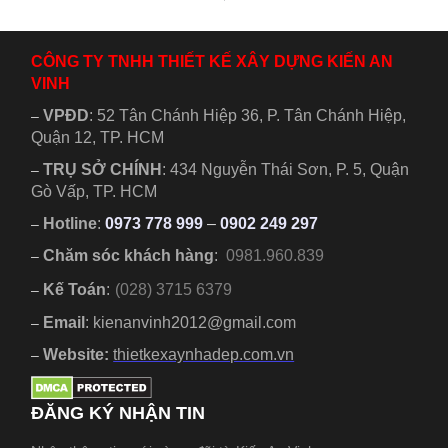
đình mình
gian sống
một khuôn
tiện nghi
viên đất khá
được nhiều
CÔNG TY TNHH THIẾT KẾ XÂY DỰNG KIẾN AN
rộng...
gia...
VINH
VPĐD
:
52 Tân Chánh Hiệp 36, P. Tân Chánh Hiệp,
–
Quận 12, TP. HCM
TRỤ SỞ CHÍNH
:
434 Nguyễn Thái Sơn, P. 5, Quận
–
Gò Vấp, TP. HCM
Hotline
:
0973 778 999
–
0902 249 297
–
Chăm sóc khách hàng
:
0981.960.839
–
Kế Toán
:
(028) 3715 6379
–
Email
: kienanvinh2012@gmail.com
–
Website:
thietkexaynhadep.com.vn
–
ĐĂNG KÝ NHẬN TIN