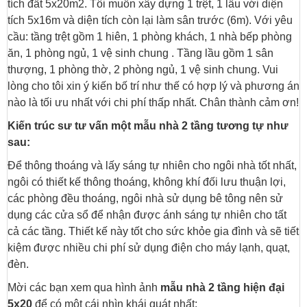
tích đất 5x20m2. Tôi muốn xây dựng 1 trệt, 1 lầu với diện
tích 5x16m và diện tích còn lại làm sân trước (6m). Với yêu
cầu: tầng trệt gồm 1 hiên, 1 phòng khách, 1 nhà bếp phòng
ăn, 1 phòng ngủ, 1 vệ sinh chung . Tầng lầu gồm 1 sân
thượng, 1 phòng thờ, 2 phòng ngủ, 1 vệ sinh chung. Vui
lòng cho tôi xin ý kiến bố trí như thế có hợp lý và phương án
nào là tối ưu nhất với chi phí thấp nhất. Chân thành cảm ơn!
Kiến trúc sư tư vấn một mẫu nhà 2 tầng tương tự như
sau:
Để thông thoáng và lấy sáng tự nhiên cho ngôi nhà tốt nhất,
ngôi có thiết kế thông thoáng, không khí đối lưu thuận lợi,
các phòng đều thoáng, ngôi nhà sử dụng bê tông nên sử
dụng các cửa sổ để nhận được ánh sáng tự nhiên cho tất
cả các tầng. Thiết kế này tốt cho sức khỏe gia đình và sẽ tiết
kiệm được nhiều chi phí sử dụng điện cho máy lạnh, quạt,
đèn.
Mời các bạn xem qua hình ảnh
mẫu nhà 2 tầng hiện đại
5x20
để có một cái nhìn khái quát nhất: