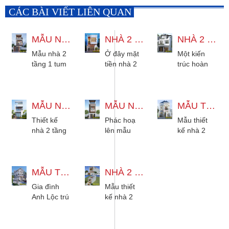
CÁC BÀI VIẾT LIÊN QUAN
MẪU NHÀ 2 TẦNG 1 TUM HIỆN ĐẠI 6X23M ĐẸP ĐỘC ĐÁO
NHÀ 2 TẦNG HIỆN ĐẠI ĐẸP TINH TẾ VỚI KIẾN TRÚC HOÀN HẢO
NHÀ 2 TẦNG 7X9M HIỆN ĐẠI 3 PHÒNG NGỦ TẠI HÓC MÔN
Mẫu nhà 2
Ở đây mặt
Một kiến
tầng 1 tum
tiền nhà 2
trúc hoàn
6x23m hiện
tầng hiện
hảo dưới sự
đại tinh tế
đại thiết kế
tính toán kỹ
thường
dưới đôi
lưỡng cũng
mang hình
MẪU NHÀ 2 TẦNG HIỆN ĐẠI TINH TẾ TỪNG GÓC NHÌN
bàn tay
MẪU NHÀ 2 TẦNG 4X15M HIỆN ĐẠI TẠI GÒ VẤP
như đôi bàn
MẪU THIẾT KẾ NHÀ 2 TẦNG 7X15M MÁI NHẬT
khối đơn
khéo léo
tay khéo léo
Thiết kế
Phác hoạ
Mẫu thiết
giản, mạch
của đội
của...
nhà 2 tầng
lên mẫu
kế nhà 2
lạc,...
ngũ...
hiện đang
nhà 2 tầng
tầng 7x15m
được coi là
4x15m hiện
mái nhật
thiết kế nhà
đại cho gia
cũng cho
nhận được
MẪU THIẾT KẾ NHÀ 2 TẦNG 4 PHÒNG NGỦ HIỆN ĐẠI ĐẸP TẠI BÌNH DƯƠNG
đình anh.
NHÀ 2 TẦNG 5X18M HIỆN ĐẠI TẠI CÔN ĐẢO VŨNG TÀU
thấy được
rất nhiều sự
Với hình
nét đẹp
Gia đình
Mẫu thiết
quan...
thức hiện
riêng. Qua
Anh Lộc trú
kế nhà 2
đại nên...
đồi bàn...
tại Bình
tầng đẹp
Dương. Sở
hiện đại
hữu cho gia
cùng không