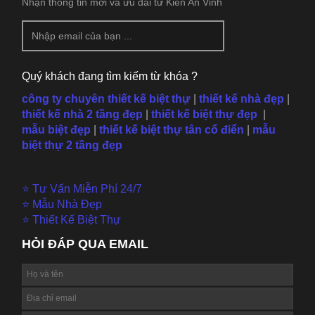
Nhận thông tin mới và ưu đãi từ Kiến An Vinh
Quý khách đang tìm kiếm từ khóa ?
công ty chuyên thiết kế biệt thự
|
thiết kế nhà đẹp
|
thiết kế nhà 2 tầng đẹp
|
thiết kế biệt thự đẹp
|
mẫu
biệt đẹp
|
thiết kế biệt thự tân cổ điển
|
mẫu
biệt thự 2 tầng đẹp
⭐ Tư Vấn Miễn Phí 24/7
⭐ Mẫu Nhà Đẹp
⭐ Thiết Kế Biệt Thự
HỎI ĐÁP QUA EMAIL