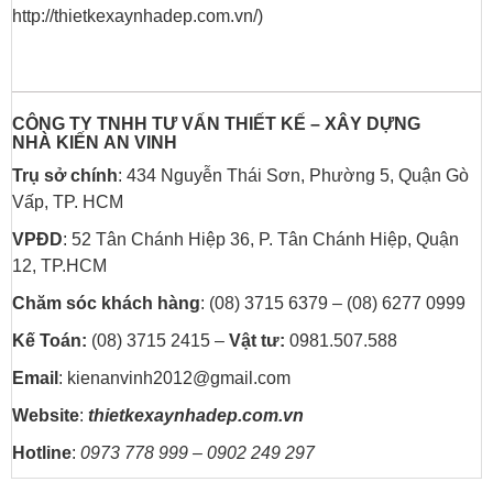
http://thietkexaynhadep.com.vn/)
CÔNG TY TNHH TƯ VẤN THIẾT KẾ – XÂY DỰNG
NHÀ
KIẾN AN VINH
Trụ sở chính
: 434 Nguyễn Thái Sơn, Phường 5, Quận Gò
Vấp, TP. HCM
VPĐD
: 52 Tân Chánh Hiệp 36, P. Tân Chánh Hiệp, Quận
12, TP.HCM
Chăm sóc khách hàng
: (08) 3715 6379 – (08) 6277 0999
Kế Toán:
(08) 3715 2415 –
Vật tư:
0981.507.588
Email
: kienanvinh2012@gmail.com
Website
:
thietkexaynhadep.com.vn
Hotline
:
0973 778 999 – 0902 249 297