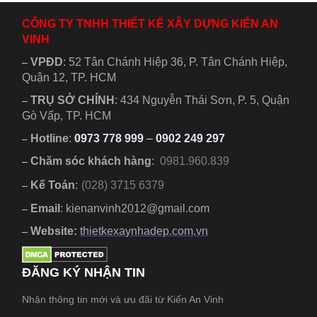
một khuôn
tiện nghi
viên đất khá
được nhiều
CÔNG TY TNHH THIẾT KẾ XÂY DỰNG KIẾN AN
rộng...
gia...
VINH
VPĐD
:
52 Tân Chánh Hiệp 36, P. Tân Chánh Hiệp,
–
Quận 12, TP. HCM
TRỤ SỞ CHÍNH
:
434 Nguyễn Thái Sơn, P. 5, Quận
–
Gò Vấp, TP. HCM
Hotline
:
0973 778 999
–
0902 249 297
–
Chăm sóc khách hàng
:
0981.960.839
–
Kế Toán
:
(028) 3715 6379
–
Email
: kienanvinh2012@gmail.com
–
Website:
thietkexaynhadep.com.vn
–
ĐĂNG KÝ NHẬN TIN
Nhận thông tin mới và ưu đãi từ Kiến An Vinh