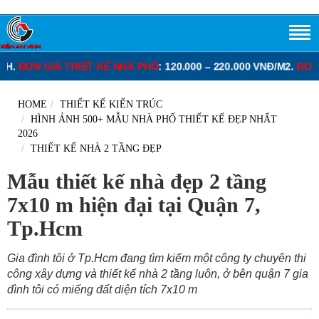
 PHỐ
: 120.000 – 220.000 VNĐ/M2.
ĐƠN GIÁ THIẾT KẾ BIỆT THỰ
: 1
HOME
THIẾT KẾ KIẾN TRÚC
HÌNH ẢNH 500+ MẪU NHÀ PHỐ THIẾT KẾ ĐẸP NHẤT
2026
THIẾT KẾ NHÀ 2 TẦNG ĐẸP
Mẫu thiết kế nhà đẹp 2 tầng
7x10 m hiện đại tại Quận 7,
Tp.Hcm
Gia đình tôi ở Tp.Hcm đang tìm kiếm một công ty chuyên thi
công xây dựng và thiết kế nhà 2 tầng luôn, ở bên quận 7 gia
đình tôi có miếng đất diện tích 7x10 m