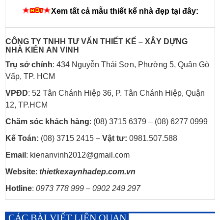
Xem tất cả mẫu thiết kế nhà đẹp tại đây:
CÔNG TY TNHH TƯ VẤN THIẾT KẾ – XÂY DỰNG
NHÀ
KIẾN AN VINH
Trụ sở chính
: 434 Nguyễn Thái Sơn, Phường 5, Quận Gò
Vấp, TP. HCM
VPĐD
: 52 Tân Chánh Hiệp 36, P. Tân Chánh Hiệp, Quận
12, TP.HCM
Chăm sóc khách hàng
: (08) 3715 6379 – (08) 6277 0999
Kế Toán:
(08) 3715 2415 –
Vật tư:
0981.507.588
Email
: kienanvinh2012@gmail.com
Website
:
thietkexaynhadep.com.vn
Hotline
:
0973 778 999 – 0902 249 297
CÁC BÀI VIẾT LIÊN QUAN