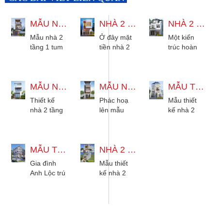
MẪU NHÀ 2 TẦNG 1 TUM HIỆN ĐẠI 6X23M ĐẸP ĐỘC ĐÁO
NHÀ 2 TẦNG HIỆN ĐẠI ĐẸP TINH TẾ VỚI KIẾN TRÚC HOÀN HẢO
NHÀ 2 TẦNG 7X9M HIỆN ĐẠI 3 PHÒNG NGỦ TẠI HÓC MÔN
Mẫu nhà 2
Ở đây mặt
Một kiến
tầng 1 tum
tiền nhà 2
trúc hoàn
6x23m hiện
tầng hiện
hảo dưới sự
đại tinh tế
đại thiết kế
tính toán kỹ
thường
dưới đôi
lưỡng cũng
mang hình
MẪU NHÀ 2 TẦNG HIỆN ĐẠI TINH TẾ TỪNG GÓC NHÌN
bàn tay
MẪU NHÀ 2 TẦNG 4X15M HIỆN ĐẠI TẠI GÒ VẤP
như đôi bàn
MẪU THIẾT KẾ NHÀ 2 TẦNG 7X15M MÁI NHẬT
khối đơn
khéo léo
tay khéo léo
Thiết kế
Phác hoạ
Mẫu thiết
giản, mạch
của đội
của...
nhà 2 tầng
lên mẫu
kế nhà 2
lạc,...
ngũ...
hiện đang
nhà 2 tầng
tầng 7x15m
được coi là
4x15m hiện
mái nhật
thiết kế nhà
đại cho gia
cũng cho
nhận được
MẪU THIẾT KẾ NHÀ 2 TẦNG 4 PHÒNG NGỦ HIỆN ĐẠI ĐẸP TẠI BÌNH DƯƠNG
đình anh.
NHÀ 2 TẦNG 5X18M HIỆN ĐẠI TẠI CÔN ĐẢO VŨNG TÀU
thấy được
rất nhiều sự
Với hình
nét đẹp
Gia đình
Mẫu thiết
quan...
thức hiện
riêng. Qua
Anh Lộc trú
kế nhà 2
đại nên...
đồi bàn...
tại Bình
tầng đẹp
Dương. Sở
hiện đại
hữu cho gia
cùng không
đình mình
gian sống