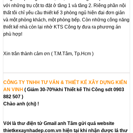
với những trụ cột to đặt ở tầng 1 và tầng 2. Riêng phần nội
thất tôi chỉ yêu cầu thiết kế 3 phòng ngủ hiện đại đơn giản
và một phòng khách, một phòng bếp. Còn những công năng
thiết kế nhà còn lại nhờ KTS Công ty đưa ra phương án
phù hợp!
Xin trân thành cảm ơn ( T.M.Tâm, Tp.Hcm )
CÔNG TY TNHH TƯ VẤN & THIẾT KẾ XÂY DỰNG KIẾN
AN VINH
( Giảm 30-70%khi Thiết kế Thi Công sdt 0903
882 507 )
Chào anh (chị) !
Với là thư điện tử Gmail anh Tâm gửi quá website
thietkexaynhadep.com.vn hiện tại khi nhận được lá thư