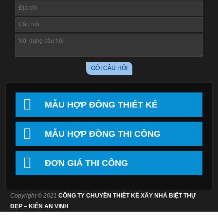
MẪU HỢP ĐỒNG THIẾT KẾ
MẪU HỢP ĐỒNG THI CÔNG
ĐƠN GIÁ THI CÔNG
Copyright © 2021
CÔNG TY CHUYÊN THIẾT KẾ XÂY NHÀ BIỆT THỰ
ĐẸP – KIẾN AN VINH