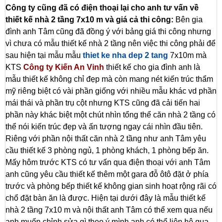
Công ty cũng đã có điện thoại lại cho anh tư vấn về
thiết kế nhà 2 tầng 7x10 m và giá cả thi công:
Bên gia
đình anh Tâm cũng đã đồng ý với bảng giá thi công nhưng
vì chưa có mẫu thiết kế nhà 2 tầng nên việc thi công phải để
sau hiện tại mẫu
mẫu
thiet ke nha dep 2 tang
7x10m mà
KTS
Công ty Kiến An Vinh
thiết kế cho gia đình anh là
mẫu thiết kế không chỉ đẹp mà còn mang nét kiến trúc thẩm
mỹ riêng biệt có vài phần giống với nhiều mẫu khác vd phần
mái thái và phần trụ cột nhưng KTS cũng đã cải tiến hai
phần này khác biệt một chút nhìn tổng thể căn nhà 2 tầng có
thể nói kiến trúc đẹp và ấn tượng ngay cái nhìn đầu tiên.
Riêng với phần nội thất căn nhà 2 tầng như anh Tâm yêu
cầu thiết kế 3 phòng ngủ, 1 phòng khách, 1 phòng bếp ăn.
Mấy hôm trước KTS có tư vấn qua điện thoại với anh Tâm
anh cũng yêu cầu thiết kế thêm một gara đỗ ôtô đặt ở phía
trước và phòng bếp thiết kế không gian sinh hoạt rộng rãi có
chổ đặt bàn ăn là được. Hiện tại dưới đây là mẫu thiết kế
nhà 2 tầng 7x10 m và nội thất anh Tâm có thể xem qua nếu
anh muốn chỉnh sửa gì theo ý mình anh có thể liên hệ qua