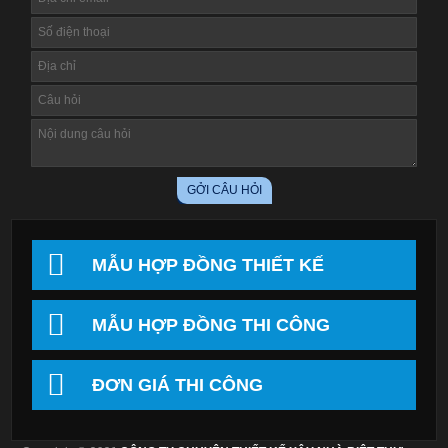
MẪU HỢP ĐỒNG THIẾT KẾ
MẪU HỢP ĐỒNG THI CÔNG
ĐƠN GIÁ THI CÔNG