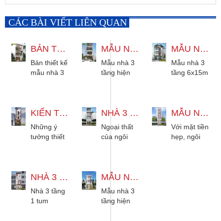
CÁC BÀI VIẾT LIÊN QUAN
BẢN THIẾT KẾ MẪU NHÀ 3 TẦNG HIỆN ĐẠI 5X18M
MẪU NHÀ 3 TẦNG HIỆN ĐẠI 4X19M CÓ SÂN THƯỢNG ĐẸP
MẪU NHÀ 3 TẦNG 6X15M HIỆN ĐẠI TẠI BÌNH THẠNH
Bản thiết kế
Mẫu nhà 3
Mẫu nhà 3
mẫu nhà 3
tầng hiện
tầng 6x15m
tầng hiện
đại 4x19m
hiện đại
đại 5x18m
có sân
không chỉ
cho thuê
thượng đẹp
đáp ứng
phù hợp
KIẾN TRÚC NHÀ 3 TẦNG HIỆN ĐẠI 3 PHÒNG NGỦ ĐỘC LẠ SANG TRỌNG
thiết kế độc
NHÀ 3 TẦNG 4X14M HIỆN ĐẠI 3 PHÒNG NGỦ TẠI BÌNH TÂN
nhu cầu
MẪU NHÀ 3 TẦNG 2X6M HIỆN ĐẠI 2 PHÒNG NGỦ ĐẦY ĐỦ CÔNG NĂNG
mọi diện
đáo hiện
sinh hoạt
Những ý
Ngoại thất
Với mặt tiền
tích. Đủ
đại có 3...
hằng ngày
tưởng thiết
của ngôi
hẹp, ngôi
tiện...
của gia
kế ngoại
nhà 3 tầng
nhà 3 tầng
đình...
thất không
4x14m hiện
2x6m sử
chỉ góp
đại không
dụng thiết
phần tạo
NHÀ 3 TẦNG 1 TUM 4X14M HIỆN ĐẠI 3 PHÒNG NGỦ TẠI GÒ VẤP
chỉ là bộ
MẪU NHÀ 3 TẦNG 5X18M HIỆN ĐẠI 3 PHÒNG NGỦ ĐẦY ĐỦ CÔNG NĂNG NHẤT
kế tối giản
nên diện
mặt của
nhưng cực
Nhà 3 tầng
Mẫu nhà 3
mạo độc
ngôi nhà
kỳ hiệu...
1 tum
tầng hiện
đáo cho...
mà còn...
4x14m hiện
đại 5x18m
đại là một
đang trở