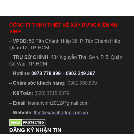
lựa chọn
thành lựa
hoàn hảo
chọn lý
cho những
tưởng cho
gia đình
nhiều gia
CÔNG TY TNHH THIẾT KẾ XÂY DỰNG KIẾN AN
muốn có
đình trẻ...
VINH
một...
VPĐD
:
52 Tân Chánh Hiệp 36, P. Tân Chánh Hiệp,
–
Quận 12, TP. HCM
TRỤ SỞ CHÍNH
:
434 Nguyễn Thái Sơn, P. 5, Quận
–
Gò Vấp, TP. HCM
Hotline
:
0973 778 999
–
0902 249 297
–
Chăm sóc khách hàng
:
0981.960.839
–
Kế Toán
:
(028) 3715 6379
–
Email
: kienanvinh2012@gmail.com
–
Website:
thietkexaynhadep.com.vn
–
ĐĂNG KÝ NHẬN TIN