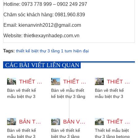
Hotline: 0973 778 999 – 0902 249 297
Chăm sóc khách hàng:
0981.960.839
Email: kienanvinh2012@gmail.com
Website: thietkexaynhadep.com.vn
Tags:
thiết kế biệt thự 3 tầng 1 tum hiện đại
CÁC BÀI VIẾT LIÊN QUAN
THIẾT KẾ MẪU BIỆT THỰ 3 TẦNG CÓ THANG MÁY 12X22M
THIẾT KẾ BIỆT THỰ 3 TẦNG 2 MẶT TIỀN - 5 PHÒNG NGỦ MÁI NHẬT
THIẾT KẾ MẪU BIỆT THỰ 3 TẦNG 15X27M CÓ HẦM XE VÀ THANG MÁY
Bản vẽ thiết kế
Bản vẽ mẫu thiết
Bản vẽ thiết kế
mẫu biệt thự 3
kế biệt thự 3 tầng
mẫu biệt thự 3
tầng có thang
2 mặt tiền mái
tầng 15x27m có
máy 12x22m với
Nhật, có 5 phòng
hầm xe, có thang
5 phòng ngủ
ngủ cho gia
máy, 6 phòng ngủ
phong cách tân...
BẢN THIẾT KẾ MẪU BIỆT THỰ 3 TẦNG TÂN CỔ ĐIỂN ĐẸP KÈM NỘI THẤT
đình...
BẢN VẼ THIẾT KẾ BIỆT THỰ 3 TẦNG MÁI NHẬT TÂN CỔ ĐIỂN 3 PHÒNG NGỦ
phù hợp...
THIẾT KẾ MẪU BIỆT THỰ 3 TẦNG BETONG HIỆN ĐẠI CÓ HỒ BƠI
Bản vẽ thiết kế
Bản vẽ thiết kế
Thiết kế mẫu biệt
mẫu biệt thự 3
biệt thự 3 tầng
thự 3 tầng betong