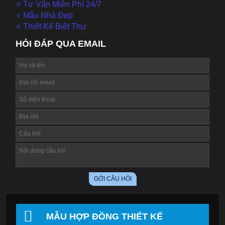
⭐ Tư Vấn Miễn Phí 24/7
⭐ Mẫu Nhà Đẹp
⭐ Thiết Kế Biệt Thự
HỎI ĐÁP QUA EMAIL
MẪU HỢP ĐỒNG THIẾT KẾ