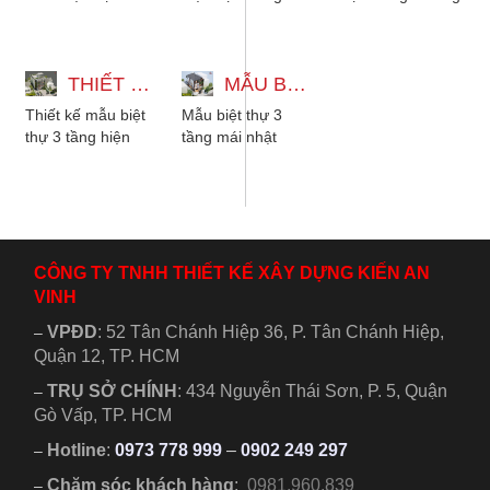
tầng tân cổ điển
mái nhật vừa đáp
hiện đại có hồ
kèm nội thất gỗ
ứng xu hướng lại
bơi, sân vườn và
đẹp sang trọng....
vừa tiện nghi...
tầng thượng....
THIẾT KẾ MẪU BIỆT THỰ 3 TẦNG HIỆN ĐẠI BẰNG BÊ TÔNG CÓ HỒ BƠI
MẪU BIỆT THỰ 3 TẦNG MÁI NHẬT HIỆN ĐẠI CÓ HẦM XE, PHONG THỦY
Thiết kế mẫu biệt
Mẫu biệt thự 3
thự 3 tầng hiện
tầng mái nhật
đại bằng bê tông
hiện đại có hầm
có hồ bơi, có 3
xe, phong thủy.
phòng ngủ,
Với 3 phòng ngủ,
phòng...
diện tích...
CÔNG TY TNHH THIẾT KẾ XÂY DỰNG KIẾN AN
VINH
VPĐD
:
52 Tân Chánh Hiệp 36, P. Tân Chánh Hiệp,
–
Quận 12, TP. HCM
TRỤ SỞ CHÍNH
:
434 Nguyễn Thái Sơn, P. 5, Quận
–
Gò Vấp, TP. HCM
Hotline
:
0973 778 999
–
0902 249 297
–
Chăm sóc khách hàng
:
0981.960.839
–