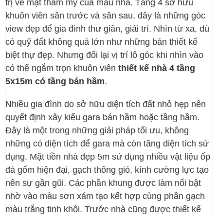
trị về mặt thẫm mỹ của mẫu nhà. Tầng 4 sở hữu
khuôn viên sân trước và sân sau, đây là những góc
view đẹp để gia đình thư giãn, giải trí. Nhìn từ xa, dù
có quỹ đất không quá lớn như những bản thiết kế
biệt thự đẹp. Nhưng đổi lại vị trí lô góc khi nhìn vào
có thể ngắm trọn khuôn viên
thiết kế nhà 4 tầng
5x15m có tầng bán hầm
.
Nhiều gia đình do sở hữu diện tích đất nhỏ hẹp nên
quyết định xây kiểu gara bán hầm hoặc tầng hầm.
Đây là một trong những giải pháp tối ưu, không
những có diện tích để gara mà còn tăng diện tích sử
dụng. Mặt tiền nhà đẹp 5m sử dụng nhiều vật liệu ốp
đá gốm hiện đại, gạch thông gió, kính cường lực tạo
nên sự gần gũi. Các phần khung được làm nổi bật
nhờ vào màu sơn xám tạo kết hợp cùng phần gạch
màu trắng tinh khôi. Trước nhà cũng được thiết kế