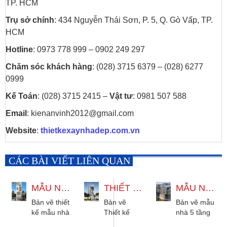
TP. HCM
Trụ sở chính
: 434 Nguyễn Thái Sơn, P. 5, Q. Gò Vấp, TP.
HCM
Hotline
: 0973 778 999 – 0902 249 297
Chăm sóc khách hàng
: (028) 3715 6379 – (028) 6277
0999
Kế Toán
: (028) 3715 2415 –
Vật tư
: 0981 507 588
Email
: kienanvinh2012@gmail.com
Website
:
thietkexaynhadep.com.vn
CÁC BÀI VIẾT LIÊN QUAN
MẪU NHÀ 4 TẦNG CÓ THANG MÁY 4X13M HIỆN ĐẠI
THIẾT KẾ NHÀ 4 TẦNG THANG MÁY 1 LỬNG 1 TUM HIỆN ĐẠI
MẪU NHÀ 5 TẦNG KẾT HỢP KINH DOANH 10X20M TÂN CỔ ĐIỂN
Bản vẽ thiết
Bản vẽ
Bản vẽ mẫu
kế mẫu nhà
Thiết kế
nhà 5 tầng
4 tầng có
nhà 4 tầng
kết hợp