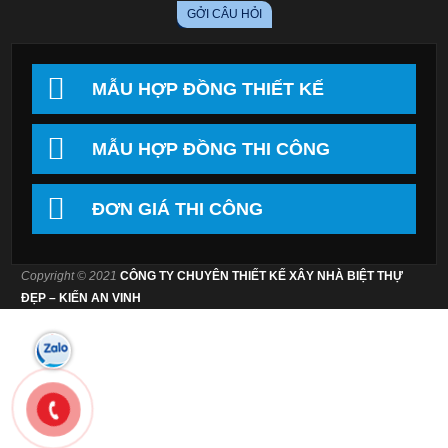
MẪU HỢP ĐỒNG THIẾT KẾ
MẪU HỢP ĐỒNG THI CÔNG
ĐƠN GIÁ THI CÔNG
Copyright © 2021
CÔNG TY CHUYÊN THIẾT KẾ XÂY NHÀ BIỆT THỰ
ĐẸP – KIẾN AN VINH