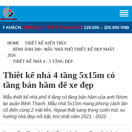
N GIÁ THIẾT KẾ NHÀ PHỐ
: 120.000 – 220.000 VNĐ/M2.
ĐƠN GIÁ T
HOME
THIẾT KẾ KIẾN TRÚC
HÌNH ẢNH 500+ MẪU NHÀ PHỐ THIẾT KẾ ĐẸP NHẤT
2026
THIẾT KẾ NHÀ 4 - 5 TẦNG ĐẸP
Thiêt kế nhà 4 tầng 5x15m có
tầng bán hầm để xe đẹp
Mẫu thiết kế nhà phố 4 tầng có tầng bán hầm của anh Nhơn
tại quận BÌnh Thạnh. Mẫu nhà 5x15m mang phong cách tân
cổ điển cùng 2 mặt tiền. Ngoạt thất sang trọng cuốn hút, xu
hướng nhà đẹp nổi bật, hot nhất năm 2021 - 2022.