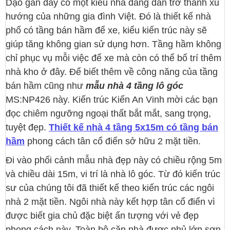
Dạo gần đây có một kiểu nhà đang dần trở thành xu
hướng của những gia đình Việt. Đó là thiết kế nhà
phố có tầng bán hầm để xe, kiểu kiến trúc này sẽ
giúp tăng không gian sử dụng hơn. Tầng hầm không
chỉ phục vụ mỗi việc để xe mà còn có thể bố trí thêm
nhà kho ở đây. Để biết thêm về công năng của tầng
bán hầm cũng như
mẫu nhà 4 tầng lô góc
MS:NP426 này. Kiến trúc Kiến An Vinh mời các bạn
đọc chiêm ngưỡng ngoại thất bắt mắt, sang trọng,
tuyệt đẹp.
Thiết kế nhà 4 tầng 5x15m có tầng bán
hầm
phong cách tân cổ điển sở hữu 2 mặt tiền.
Đi vào phối cảnh mẫu nhà đẹp này có chiều rộng 5m
và chiều dài 15m, vi trí là nhà lô góc. Từ đó kiến trúc
sư của chúng tôi đã thiết kế theo kiến trúc các ngôi
nhà 2 mặt tiền. Ngôi nhà này kết hợp tân cổ điển vì
được biết gia chủ đặc biệt ấn tượng với vẻ đẹp
phong cách này. Toàn bộ căn nhà được phủ lớp sơn