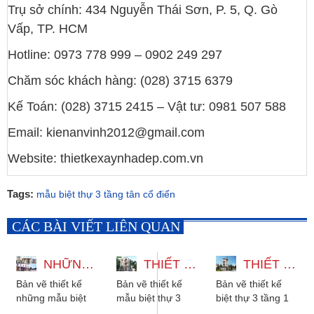
Trụ sở chính: 434 Nguyễn Thái Sơn, P. 5, Q. Gò
Vấp, TP. HCM
Hotline: 0973 778 999 – 0902 249 297
Chăm sóc khách hàng: (028) 3715 6379
Kế Toán: (028) 3715 2415 – Vật tư: 0981 507 588
Email: kienanvinh2012@gmail.com
Website: thietkexaynhadep.com.vn
Tags:
mẫu biệt thự 3 tầng tân cổ điển
CÁC BÀI VIẾT LIÊN QUAN
NHỮNG MẪU BIỆT THỰ 3 TẦNG ĐẸP ĐA DẠNG PHONG CÁCH
THIẾT KẾ MẪU BIỆT THỰ 3 TẦNG CÓ THANG MÁY 12X22M
THIẾT KẾ BIỆT THỰ 3 TẦNG 1 TUM HIỆN ĐẠI CÓ THANG MÁY VÀ HẦM
Bản vẽ thiết kế
Bản vẽ thiết kế
Bản vẽ thiết kế
những mẫu biệt
mẫu biệt thự 3
biệt thự 3 tầng 1
thự 3 tầng đẹp đa
tầng có thang
tum hiện đại có