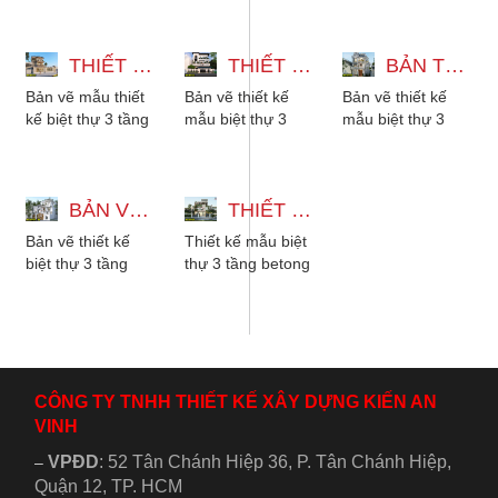
dạng phong cách
máy 12x22m với
thang máy và
từ hiện đại, tân...
5 phòng ngủ
hầm gara để xe,
THIẾT KẾ BIỆT THỰ 3 TẦNG 2 MẶT TIỀN - 5 PHÒNG NGỦ MÁI NHẬT
phong cách tân...
THIẾT KẾ MẪU BIỆT THỰ 3 TẦNG 15X27M CÓ HẦM XE VÀ THANG MÁY
với...
BẢN THIẾT KẾ MẪU BIỆT THỰ 3 TẦNG TÂN CỔ ĐIỂN ĐẸP KÈM NỘI THẤT
Bản vẽ mẫu thiết
Bản vẽ thiết kế
Bản vẽ thiết kế
kế biệt thự 3 tầng
mẫu biệt thự 3
mẫu biệt thự 3
2 mặt tiền mái
tầng 15x27m có
tầng tân cổ điển
Nhật, có 5 phòng
hầm xe, có thang
kèm nội thất gỗ
ngủ cho gia
máy, 6 phòng ngủ
đẹp sang trọng....
đình...
BẢN VẼ THIẾT KẾ BIỆT THỰ 3 TẦNG MÁI NHẬT TÂN CỔ ĐIỂN 3 PHÒNG NGỦ
phù hợp...
THIẾT KẾ MẪU BIỆT THỰ 3 TẦNG BETONG HIỆN ĐẠI CÓ HỒ BƠI
Bản vẽ thiết kế
Thiết kế mẫu biệt
biệt thự 3 tầng
thự 3 tầng betong
mái nhật vừa đáp
hiện đại có hồ
ứng xu hướng lại
bơi, sân vườn và
vừa tiện nghi...
tầng thượng....
CÔNG TY TNHH THIẾT KẾ XÂY DỰNG KIẾN AN
VINH
VPĐD
:
52 Tân Chánh Hiệp 36, P. Tân Chánh Hiệp,
–
Quận 12, TP. HCM