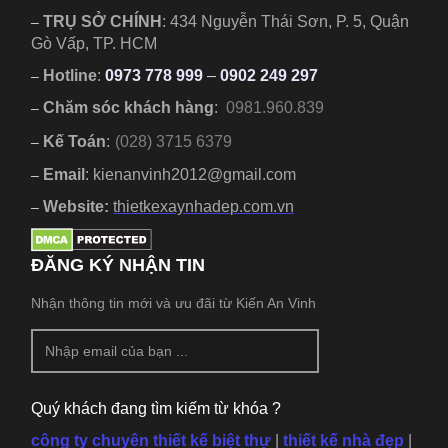
TRỤ SỞ CHÍNH
:
434 Nguyễn Thái Sơn, P. 5, Quận
–
Gò Vấp, TP. HCM
Hotline
:
0973 778 999
–
0902 249 297
–
Chăm sóc khách hàng
:
0981.960.839
–
Kế Toán
:
(028) 3715 6379
–
Email
: kienanvinh2012@gmail.com
–
Website:
thietkexaynhadep.com.vn
–
ĐĂNG KÝ NHẬN TIN
Nhận thông tin mới và ưu đãi từ Kiến An Vinh
Quý khách đang tìm kiếm từ khóa ?
công ty chuyên thiết kế biệt thự
|
thiết kế nhà đẹp
|