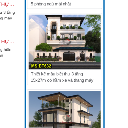
THIẾT KẾ BIỆT THỰ 3 TẦNG 1 TUM HIỆN ĐẠI CÓ THANG MÁY VÀ HẦM
5 phòng ngủ mái nhật
hự 3 tầng
ang máy
i...
THIẾT KẾ BIỆT THỰ 3 TẦNG HIỆN ĐẠI - 2 PHÒNG NGỦ CÓ SÂN THƯỢNG
ng hiện
ân
ù hợp
Thiết kế mẫu biệt thự 3 tầng
15x27m có hầm xe và thang máy