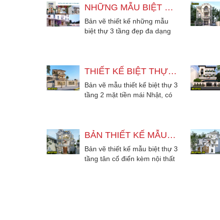
NHỮNG MẪU BIỆT THỰ 3 TẦNG ĐẸP ĐA DẠNG PHONG CÁCH
Bản vẽ thiết kế những mẫu
biệt thự 3 tầng đẹp đa dạng
phong cách từ hiện đại, tân...
THIẾT KẾ BIỆT THỰ 3 TẦNG 2 MẶT TIỀN - 5 PHÒNG NGỦ MÁI NHẬT
Bản vẽ mẫu thiết kế biệt thự 3
tầng 2 mặt tiền mái Nhật, có
5 phòng ngủ cho gia đình...
BẢN THIẾT KẾ MẪU BIỆT THỰ 3 TẦNG TÂN CỔ ĐIỂN ĐẸP KÈM NỘI THẤT
Bản vẽ thiết kế mẫu biệt thự 3
tầng tân cổ điển kèm nội thất
gỗ đẹp sang trọng....