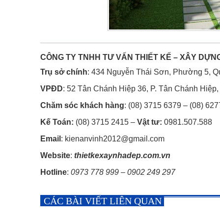
CÔNG TY TNHH TƯ VẤN THIẾT KẾ – XÂY DỰ
Trụ sở chính
: 434 Nguyễn Thái Sơn, Phường 5, 
VPĐD
: 52 Tân Chánh Hiệp 36, P. Tân Chánh Hiệp
Chăm sóc khách hàng
: (08) 3715 6379 – (08) 62
Kế Toán:
(08) 3715 2415 –
Vật tư:
0981.507.588
Email
: kienanvinh2012@gmail.com
Website
:
thietkexaynhadep.com.vn
Hotline
:
0973 778 999 – 0902 249 297
CÁC BÀI VIẾT LIÊN QUAN