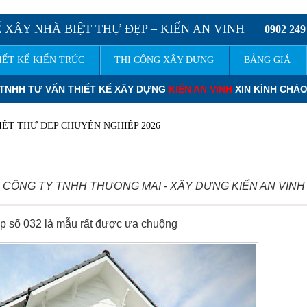
 XÂY NHÀ BIỆT THỰ ĐẸP – KIẾN AN VINH
0902 249
IẾT KẾ KIẾN TRÚC
THI CÔNG XÂY DỰNG
BẢNG GIÁ
Ế XÂY DỰNG
KIẾN AN VINH
XIN KÍNH CHÀO QUÝ KHÁCH.
ĐƠN GIÁ 
IỆT THỰ ĐẸP CHUYÊN NGHIỆP 2026
chuộng CÔNG TY TNHH THƯƠNG MẠI - XÂY DỰNG KIẾN AN VINH
ẹp số 032 là mẫu rất được ưa chuộng