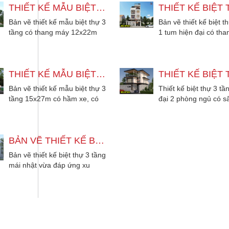
THIẾT KẾ MẪU BIỆT THỰ 3 TẦNG CÓ THANG MÁY 12X22M
Bản vẽ thiết kế mẫu biệt thự 3
Bản vẽ thiết kế biệt t
tầng có thang máy 12x22m
1 tum hiện đại có th
với 5 phòng ngủ phong cách
và hầm gara để xe, vớ
tân...
THIẾT KẾ MẪU BIỆT THỰ 3 TẦNG 15X27M CÓ HẦM XE VÀ THANG MÁY
Bản vẽ thiết kế mẫu biệt thự 3
Thiết kế biệt thự 3 tầ
tầng 15x27m có hầm xe, có
đại 2 phòng ngủ có s
thang máy, 6 phòng ngủ phù
thượng. Kiến trúc ph
hợp...
với...
BẢN VẼ THIẾT KẾ BIỆT THỰ 3 TẦNG MÁI NHẬT TÂN CỔ ĐIỂN 3 PHÒNG NGỦ
Bản vẽ thiết kế biệt thự 3 tầng
mái nhật vừa đáp ứng xu
hướng lại vừa tiện nghi...