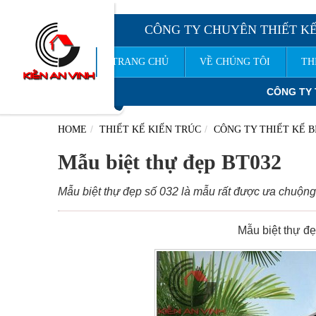
CÔNG TY CHUYÊN THIẾT KẾ
TRANG CHỦ
VỀ CHÚNG TÔI
TH
CÔNG TY TNHH TƯ VẤN THIẾT K
HOME
THIẾT KẾ KIẾN TRÚC
CÔNG TY THIẾT KẾ B
Mẫu biệt thự đẹp BT032
Mẫu biệt thự đẹp số 032 là mẫu rất được ưa 
Mẫu biệt thự đ