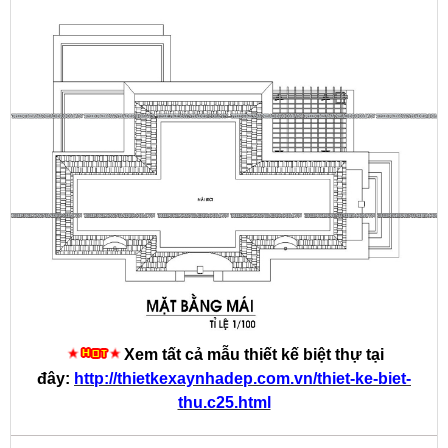
Xem tất cả mẫu thiết kế biệt thự tại
đây:
http://thietkexaynhadep.com.vn/thiet-ke-biet-
thu.c25.html