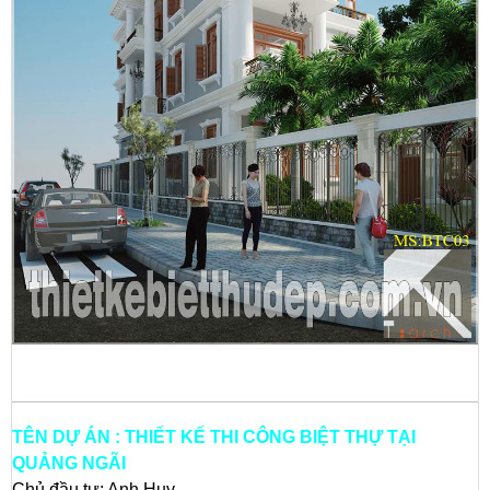
TÊN DỰ ÁN : THIẾT KẾ THI CÔNG BIỆT THỰ TẠI
QUẢNG NGÃI
Chủ đầu tư: Anh Huy