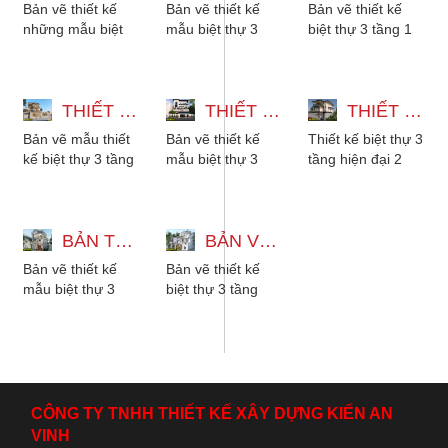
Bản vẽ thiết kế
Bản vẽ thiết kế
Bản vẽ thiết kế
những mẫu biệt
mẫu biệt thự 3
biệt thự 3 tầng 1
thự 3 tầng đẹp đa
tầng có thang
tum hiện đại có
dạng phong cách
máy 12x22m với
thang máy và
từ hiện đại, tân...
5 phòng ngủ
hầm gara để xe,
THIẾT KẾ BIỆT THỰ 3 TẦNG 2 MẶT TIỀN - 5 PHÒNG NGỦ MÁI NHẬT
phong cách tân...
THIẾT KẾ MẪU BIỆT THỰ 3 TẦNG 15X27M CÓ HẦM XE VÀ THANG MÁY
với...
THIẾT KẾ BIỆT THỰ 3 TẦNG HIỆN ĐẠI - 2 PHÒNG NGỦ CÓ SÂN THƯỢNG
Bản vẽ mẫu thiết
Bản vẽ thiết kế
Thiết kế biệt thự 3
kế biệt thự 3 tầng
mẫu biệt thự 3
tầng hiện đại 2
2 mặt tiền mái
tầng 15x27m có
phòng ngủ có sân
Nhật, có 5 phòng
hầm xe, có thang
thượng. Kiến trúc
ngủ cho gia
máy, 6 phòng ngủ
phù hợp với...
đình...
BẢN THIẾT KẾ MẪU BIỆT THỰ 3 TẦNG TÂN CỔ ĐIỂN ĐẸP KÈM NỘI THẤT
phù hợp...
BẢN VẼ THIẾT KẾ BIỆT THỰ 3 TẦNG MÁI NHẬT TÂN CỔ ĐIỂN 3 PHÒNG NGỦ
Bản vẽ thiết kế
Bản vẽ thiết kế
mẫu biệt thự 3
biệt thự 3 tầng
tầng tân cổ điển
mái nhật vừa đáp
kèm nội thất gỗ
ứng xu hướng lại
đẹp sang trọng....
vừa tiện nghi...
CÔNG TY TNHH THIẾT KẾ XÂY DỰNG KIẾN AN
VINH