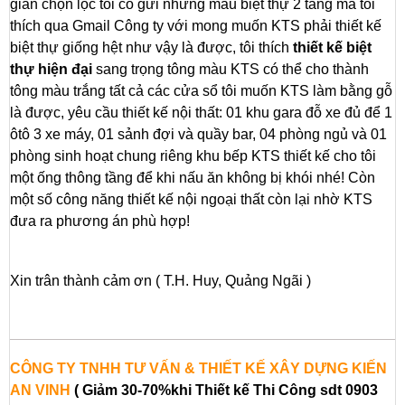
gian chọn lọc tôi có gửi những mẫu biệt thự 2 tầng mà tôi
thích qua Gmail Công ty với mong muốn KTS phải thiết kế
biệt thự giống hệt như vậy là được, tôi thích
thiết kế biệt
thự hiện đại
sang trọng tông màu KTS có thể cho thành
tông màu trắng tất cả các cửa sổ tôi muốn KTS làm bằng gỗ
là được, yêu cầu thiết kế nội thất: 01 khu gara đỗ xe đủ để 1
ôtô 3 xe máy, 01 sảnh đợi và quầy bar, 04 phòng ngủ và 01
phòng sinh hoạt chung riêng khu bếp KTS thiết kế cho tôi
một ống thông tầng để khi nấu ăn không bị khói nhé! Còn
một số công năng thiết kế nội ngoại thất còn lại nhờ KTS
đưa ra phương án phù hợp!
Xin trân thành cảm ơn ( T.H. Huy, Quảng Ngãi )
CÔNG TY TNHH TƯ VẤN & THIẾT KẾ XÂY DỰNG KIẾN
AN VINH
( Giảm 30-70%khi Thiết kế Thi Công sdt 0903