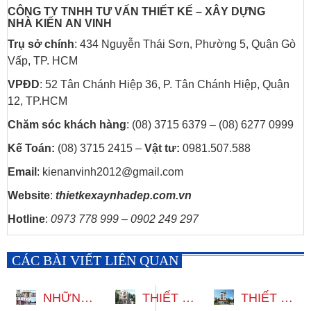
CÔNG TY TNHH TƯ VẤN THIẾT KẾ – XÂY DỰNG
NHÀ
KIẾN AN VINH
Trụ sở chính
: 434 Nguyễn Thái Sơn, Phường 5, Quận Gò
Vấp, TP. HCM
VPĐD
: 52 Tân Chánh Hiệp 36, P. Tân Chánh Hiệp, Quận
12, TP.HCM
Chăm sóc khách hàng
: (08) 3715 6379 – (08) 6277 0999
Kế Toán:
(08) 3715 2415 –
Vật tư:
0981.507.588
Email
: kienanvinh2012@gmail.com
Website
:
thietkexaynhadep.com.vn
Hotline
:
0973 778 999 – 0902 249 297
CÁC BÀI VIẾT LIÊN QUAN
NHỮNG MẪU BIỆT THỰ 3 TẦNG ĐẸP ĐA DẠNG PHONG CÁCH
THIẾT KẾ MẪU BIỆT THỰ 3 TẦNG CÓ THANG MÁY 12X22M
THIẾT KẾ BIỆT THỰ 3 TẦNG 1 TUM HIỆN ĐẠI CÓ THANG MÁY VÀ HẦM