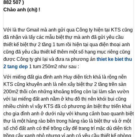
882 507 )
Chào anh (chị) !
Với là thư Gmail mà anh gửi qua Công ty hiện tại KTS cũng
đã nhận và lấy các mẫu biệt thự mà anh đã gửi yêu cầu
thiết kế biệt thự 2 tầng 1 tum rồi hiện tại qua điện thoại anh
cũng đã yêu cầu thiết kế thêm một số hạng mục riêng cũng
được Công ty ghi lại và đưa ra phương án
thiet ke biet thu
2 tang dep
1 tum 250m2 như sau :
Với miếng đất gia đình anh Huy diện tích khá là rộng nên
KTS cũng khuyên anh là nên xây biệt thự 2 tầng trên sàn
200m2 thôi còn những khoảng trống còn lại làm sân vườn
với lại miếng đất anh nằm ở khu đô thị nên khói bụi cũng
nhiều chính vì vậy KTS đã có phương án biệt thự triển khai
cho gia đình anh ở dưới này với khung cảnh bao quanh biệt
thự là một hàng rào bên trong hàng rào là biệt thự và ở một
số chổ đất anh có thể trồng cây để trang trí mặc dù diện tích
trồng cây xanh nhỏ nhưng vì anh có yêu cầu thiết kế phòng