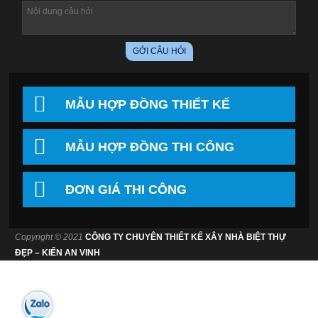
MẪU HỢP ĐỒNG THIẾT KẾ
MẪU HỢP ĐỒNG THI CÔNG
ĐƠN GIÁ THI CÔNG
Copyright © 2021
CÔNG TY CHUYÊN THIẾT KẾ XÂY NHÀ BIỆT THỰ
ĐẸP – KIẾN AN VINH