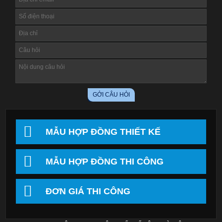
MẪU HỢP ĐỒNG THIẾT KẾ
MẪU HỢP ĐỒNG THI CÔNG
ĐƠN GIÁ THI CÔNG