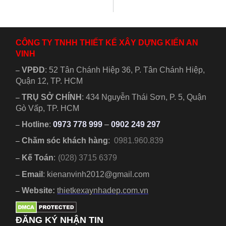
kèm nội thất gỗ
ứng xu hướng lại
đẹp sang trọng....
vừa tiện nghi...
CÔNG TY TNHH THIẾT KẾ XÂY DỰNG KIẾN AN
VINH
VPĐD
:
52 Tân Chánh Hiệp 36, P. Tân Chánh Hiệp,
–
Quận 12, TP. HCM
TRỤ SỞ CHÍNH
:
434 Nguyễn Thái Sơn, P. 5, Quận
–
Gò Vấp, TP. HCM
Hotline
:
0973 778 999
–
0902 249 297
–
Chăm sóc khách hàng
:
0981.960.839
–
Kế Toán
:
(028) 3715 6379
–
Email
: kienanvinh2012@gmail.com
–
Website:
thietkexaynhadep.com.vn
–
ĐĂNG KÝ NHẬN TIN