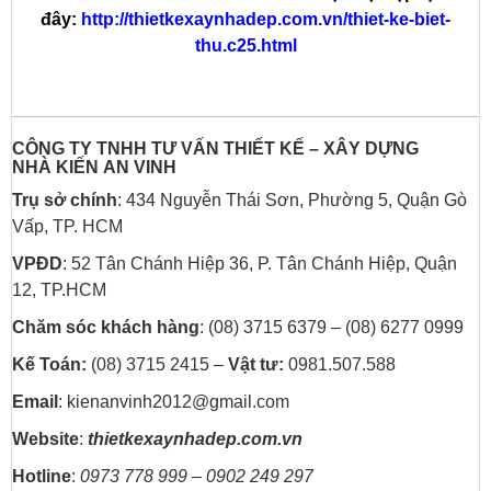
đây:
http://thietkexaynhadep.com.vn/thiet-ke-biet-
thu.c25.html
CÔNG TY TNHH TƯ VẤN THIẾT KẾ – XÂY DỰNG
NHÀ
KIẾN AN VINH
Trụ sở chính
: 434 Nguyễn Thái Sơn, Phường 5, Quận Gò
Vấp, TP. HCM
VPĐD
: 52 Tân Chánh Hiệp 36, P. Tân Chánh Hiệp, Quận
12, TP.HCM
Chăm sóc khách hàng
: (08) 3715 6379 – (08) 6277 0999
Kế Toán:
(08) 3715 2415 –
Vật tư:
0981.507.588
Email
: kienanvinh2012@gmail.com
Website
:
thietkexaynhadep.com.vn
Hotline
:
0973 778 999 – 0902 249 297