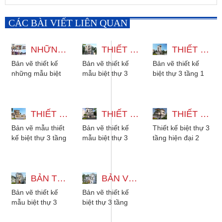
CÁC BÀI VIẾT LIÊN QUAN
NHỮNG MẪU BIỆT THỰ 3 TẦNG ĐẸP ĐA DẠNG PHONG CÁCH
THIẾT KẾ MẪU BIỆT THỰ 3 TẦNG CÓ THANG MÁY 12X22M
THIẾT KẾ BIỆT THỰ 3 TẦNG 1 TUM HIỆN ĐẠI CÓ THANG MÁY VÀ HẦM
Bản vẽ thiết kế
Bản vẽ thiết kế
Bản vẽ thiết kế
những mẫu biệt
mẫu biệt thự 3
biệt thự 3 tầng 1
thự 3 tầng đẹp đa
tầng có thang
tum hiện đại có
dạng phong cách
máy 12x22m với
thang máy và
từ hiện đại, tân...
5 phòng ngủ
hầm gara để xe,
THIẾT KẾ BIỆT THỰ 3 TẦNG 2 MẶT TIỀN - 5 PHÒNG NGỦ MÁI NHẬT
phong cách tân...
THIẾT KẾ MẪU BIỆT THỰ 3 TẦNG 15X27M CÓ HẦM XE VÀ THANG MÁY
với...
THIẾT KẾ BIỆT THỰ 3 TẦNG HIỆN ĐẠI - 2 PHÒNG NGỦ CÓ SÂN THƯỢNG
Bản vẽ mẫu thiết
Bản vẽ thiết kế
Thiết kế biệt thự 3
kế biệt thự 3 tầng
mẫu biệt thự 3
tầng hiện đại 2
2 mặt tiền mái
tầng 15x27m có
phòng ngủ có sân
Nhật, có 5 phòng
hầm xe, có thang
thượng. Kiến trúc
ngủ cho gia
máy, 6 phòng ngủ
phù hợp với...
đình...
BẢN THIẾT KẾ MẪU BIỆT THỰ 3 TẦNG TÂN CỔ ĐIỂN ĐẸP KÈM NỘI THẤT
phù hợp...
BẢN VẼ THIẾT KẾ BIỆT THỰ 3 TẦNG MÁI NHẬT TÂN CỔ ĐIỂN 3 PHÒNG NGỦ
Bản vẽ thiết kế
Bản vẽ thiết kế
mẫu biệt thự 3
biệt thự 3 tầng
tầng tân cổ điển
mái nhật vừa đáp