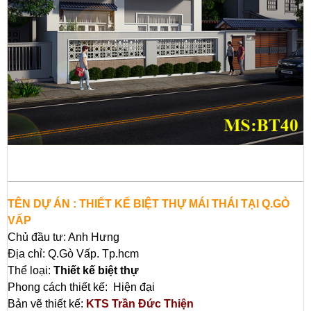
TÊN DỰ ÁN : THIẾT KẾ BIỆT THỰ MÁI THÁI TẠI Q.GÒ
VẤP
Chủ đầu tư: Anh Hưng
Địa chỉ: Q.Gò Vấp. Tp.hcm
Thể loại:
Thiết kế biệt thự
Phong cách thiết kế: Hiện đại
Bản vẽ thiết kế:
KTS Trần Đức Thiện