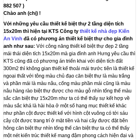
882 507 )
Chào anh (chị) !
Với những yêu cầu thiết kế biệt thự 2 tầng diện tích
15x20m thì hiện tại KTS Công ty
thiết kế nhà đẹp Kiến
An Vinh
đã có phương án thiết kế biệt thự cho gia đình
anh như sau:
Với công năng thiết kế biệt thự đẹp 2 tầng
mái thái diện tích 15x20m mà gia đình anh Hưng yêu cầu thì
KTS cũng đã có phương án triển khai với diện tích đất
300m2 thì không gian thiết kế thoải mái trước tiên là thiết kế
ngoại thất với tông màu chủ đạo căn biệt thự là màu trắng
và phần mái là màu nâu, cổng màu phần mái cũng là màu
nâu hàng rào biệt thự được cho màu gỗ nhìn tổng thể màu
sắc căn biệt thự 15x20m như ta có thể thấy sự kết hợp về
màu sắc khá là hài hòa ở một số hạng mục thiết kế khác
như phần cột được thiết kế với hình cột vuông có tới sáu
cây cột được trang trí ở mặt tiền và hai cây được đặt bên
hông căn biệt thự nhìn tổng thể căn biệt thự ta có thể thấy
một nét kiến trúc thiết kế mang đậm phong cách hiện đại và