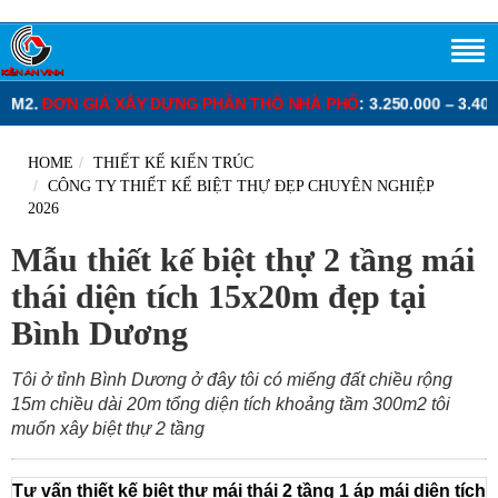
 DỰNG PHẦN THÔ NHÀ PHỐ
: 3.250.000 – 3.400.000 VNĐ/M2.
ĐƠN 
HOME
THIẾT KẾ KIẾN TRÚC
CÔNG TY THIẾT KẾ BIỆT THỰ ĐẸP CHUYÊN NGHIỆP
2026
Mẫu thiết kế biệt thự 2 tầng mái
thái diện tích 15x20m đẹp tại
Bình Dương
Tôi ở tỉnh Bình Dương ở đây tôi có miếng đất chiều rộng
15m chiều dài 20m tổng diện tích khoảng tầm 300m2 tôi
muốn xây biệt thự 2 tầng
Tư vấn thiết kế biệt thự mái thái 2 tầng 1 áp mái diện tích