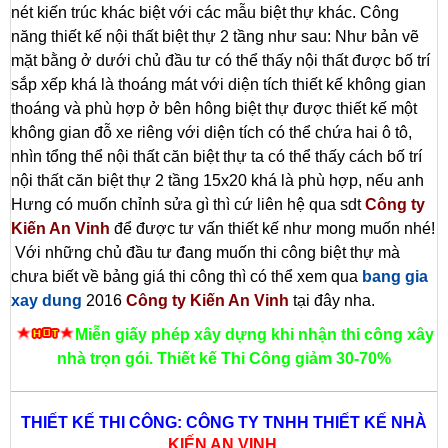
nét kiến trúc khác biệt với các mẫu biệt thự khác. Công
năng thiết kế nội thất biệt thự 2 tầng như sau: Như bản vẽ
mặt bằng ở dưới chủ đầu tư có thể thấy nội thất được bố trí
sắp xếp khá là thoáng mát với diện tích thiết kế không gian
thoáng và phù hợp ở bên hông biệt thự được thiết kế một
không gian đỗ xe riêng với diện tích có thể chứa hai ô tô,
nhìn tổng thể nội thất căn biệt thự ta có thể thấy cách bố trí
nội thất căn biệt thự 2 tầng 15x20 khá là phù hợp, nếu anh
Hưng có muốn chỉnh sửa gì thì cứ liên hệ qua sdt
Công ty
Kiến An Vinh
để được tư vấn thiết kế như mong muốn nhé!
Với những chủ đầu tư đang muốn thi công biệt thự mà
chưa biết về bảng giá thi công thì có thể xem qua
bang gia
xay dung
2016
Công ty Kiến An Vinh
tại đây nha.
Miễn giấy phép xây dựng khi nhận thi công xây
nhà trọn gói. Thiết kế Thi Công giảm 30-70%
THIẾT KẾ THI CÔNG: CÔNG TY TNHH THIẾT KẾ NHÀ
KIẾN AN VINH