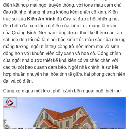
điển kết hợp mái ngói truyền thống, với tone màu cam chủ
đạo rất nhẹ nhàng nhưng không kém phần cổ kính. Kiến
trúc sư của
Kiến An Vinh
đã đưa ra được hết những nét
đẹp hiện đại xen lẫn cổ điển của kiến trúc mang tầm vóc
của Quảng Bình. Nơi ban công được thiết kế thêm các rào
sắt uốn đen tối mầ làm nổi bậc kiến trúc màu sắc của những
mảng tường, ngôi biệt thự càng trở nên mềm mại và sinh
động hơn với khuôn viên cây xanh và hoa cỏ. Cổng chính
của ngôi nhà được thiết kế khá kiên cố và chắc chắn với
các trụ cột bao quanh đảm bảo. Ngôi nhà chính là sự kết
hợp nhuần nhuyển hài hòa tinh tế giữa hai phong cách hiện
đại và cổ điển.
Cùng xem qua một lượt phối cảnh bên ngoài ngôi biệt thự: