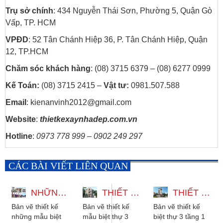
Trụ sở chính
: 434 Nguyễn Thái Sơn, Phường 5, Quận Gò
Vấp, TP. HCM
VPĐD
: 52 Tân Chánh Hiệp 36, P. Tân Chánh Hiệp, Quận
12, TP.HCM
Chăm sóc khách hàng
: (08) 3715 6379 – (08) 6277 0999
Kế Toán:
(08) 3715 2415 –
Vật tư:
0981.507.588
Email
: kienanvinh2012@gmail.com
Website
:
thietkexaynhadep.com.vn
Hotline
:
0973 778 999 – 0902 249 297
CÁC BÀI VIẾT LIÊN QUAN
NHỮNG MẪU BIỆT THỰ 3 TẦNG ĐẸP ĐA DẠNG PHONG CÁCH
THIẾT KẾ MẪU BIỆT THỰ 3 TẦNG CÓ THANG MÁY 12X22M
THIẾT KẾ BIỆT THỰ 3 TẦNG 1 TUM HIỆN ĐẠI CÓ THANG MÁY VÀ HẦM
Bản vẽ thiết kế
Bản vẽ thiết kế
Bản vẽ thiết kế
những mẫu biệt
mẫu biệt thự 3
biệt thự 3 tầng 1