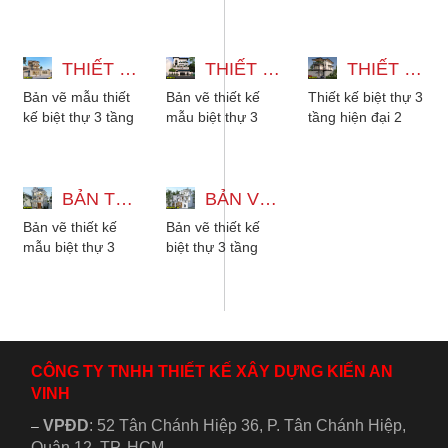
thự 3 tầng đẹp đa
tầng có thang
tum hiện đại có
dạng phong cách
máy 12x22m với
thang máy và
từ hiện đại, tân...
5 phòng ngủ
hầm gara để xe,
THIẾT KẾ BIỆT THỰ 3 TẦNG 2 MẶT TIỀN - 5 PHÒNG NGỦ MÁI NHẬT
phong cách tân...
THIẾT KẾ MẪU BIỆT THỰ 3 TẦNG 15X27M CÓ HẦM XE VÀ THANG MÁY
với...
THIẾT KẾ BIỆT THỰ 3 TẦNG HIỆN ĐẠI - 2 PHÒNG NGỦ CÓ SÂN THƯỢNG
Bản vẽ mẫu thiết
Bản vẽ thiết kế
Thiết kế biệt thự 3
kế biệt thự 3 tầng
mẫu biệt thự 3
tầng hiện đại 2
2 mặt tiền mái
tầng 15x27m có
phòng ngủ có sân
Nhật, có 5 phòng
hầm xe, có thang
thượng. Kiến trúc
ngủ cho gia
máy, 6 phòng ngủ
phù hợp với...
đình...
BẢN THIẾT KẾ MẪU BIỆT THỰ 3 TẦNG TÂN CỔ ĐIỂN ĐẸP KÈM NỘI THẤT
phù hợp...
BẢN VẼ THIẾT KẾ BIỆT THỰ 3 TẦNG MÁI NHẬT TÂN CỔ ĐIỂN 3 PHÒNG NGỦ
Bản vẽ thiết kế
Bản vẽ thiết kế
mẫu biệt thự 3
biệt thự 3 tầng
tầng tân cổ điển
mái nhật vừa đáp
kèm nội thất gỗ
ứng xu hướng lại
đẹp sang trọng....
vừa tiện nghi...
CÔNG TY TNHH THIẾT KẾ XÂY DỰNG KIẾN AN
VINH
VPĐD
:
52 Tân Chánh Hiệp 36, P. Tân Chánh Hiệp,
–
Quận 12, TP. HCM