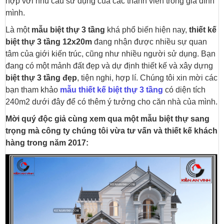
hợp với nhu cầu sử dụng của các thành viên trong gia đình
mình.
Là một
mẫu biệt thự 3 tầng
khá phổ biến hiện nay,
thiết kế
biệt thự 3 tầng 12x20m
đang nhận được nhiều sự quan
tâm của giới kiến trúc, cũng như nhiều người sử dụng. Bạn
đang có một mảnh đất đẹp và dự định thiết kế và xây dựng
biệt thự 3 tầng đẹp
, tiện nghi, hợp lí. Chúng tôi xin mời các
bạn tham khảo
mẫu thiết kế biệt thự 3 tầng
có diện tích
240m2 dưới đây để có thêm ý tưởng cho căn nhà của mình.
Mời quý độc giả cùng xem qua một mẫu biệt thự sang
trọng mà công ty chúng tôi vừa tư vấn và thiết kế khách
hàng trong năm 2017: