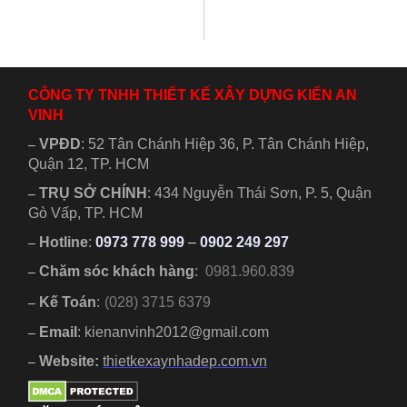
tầng tân cổ điển
mái nhật vừa đáp
kèm nội thất gỗ
ứng xu hướng lại
đẹp sang trọng....
vừa tiện nghi...
CÔNG TY TNHH THIẾT KẾ XÂY DỰNG KIẾN AN
VINH
VPĐD
:
52 Tân Chánh Hiệp 36, P. Tân Chánh Hiệp,
–
Quận 12, TP. HCM
TRỤ SỞ CHÍNH
:
434 Nguyễn Thái Sơn, P. 5, Quận
–
Gò Vấp, TP. HCM
Hotline
:
0973 778 999
–
0902 249 297
–
Chăm sóc khách hàng
:
0981.960.839
–
Kế Toán
:
(028) 3715 6379
–
Email
: kienanvinh2012@gmail.com
–
Website:
thietkexaynhadep.com.vn
–