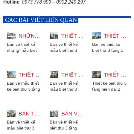
Hotline
:
0973 778 999 – 0902 249 297
CÁC BÀI VIẾT LIÊN QUAN
NHỮNG MẪU BIỆT THỰ 3 TẦNG ĐẸP ĐA DẠNG PHONG CÁCH
THIẾT KẾ MẪU BIỆT THỰ 3 TẦNG CÓ THANG MÁY 12X22M
THIẾT KẾ BIỆT THỰ 3 TẦNG 1 TUM HIỆN ĐẠI CÓ THANG MÁY VÀ HẦM
Bản vẽ thiết kế
Bản vẽ thiết kế
Bản vẽ thiết kế
những mẫu biệt
mẫu biệt thự 3
biệt thự 3 tầng 1
thự 3 tầng đẹp đa
tầng có thang
tum hiện đại có
dạng phong cách
máy 12x22m với
thang máy và
từ hiện đại, tân...
5 phòng ngủ
hầm gara để xe,
THIẾT KẾ BIỆT THỰ 3 TẦNG 2 MẶT TIỀN - 5 PHÒNG NGỦ MÁI NHẬT
phong cách tân...
THIẾT KẾ MẪU BIỆT THỰ 3 TẦNG 15X27M CÓ HẦM XE VÀ THANG MÁY
với...
THIẾT KẾ BIỆT THỰ 3 TẦNG HIỆN ĐẠI - 2 PHÒNG NGỦ CÓ SÂN THƯỢNG
Bản vẽ mẫu thiết
Bản vẽ thiết kế
Thiết kế biệt thự 3
kế biệt thự 3 tầng
mẫu biệt thự 3
tầng hiện đại 2
2 mặt tiền mái
tầng 15x27m có
phòng ngủ có sân
Nhật, có 5 phòng
hầm xe, có thang
thượng. Kiến trúc
ngủ cho gia
máy, 6 phòng ngủ
phù hợp với...
đình...
BẢN THIẾT KẾ MẪU BIỆT THỰ 3 TẦNG TÂN CỔ ĐIỂN ĐẸP KÈM NỘI THẤT
phù hợp...
BẢN VẼ THIẾT KẾ BIỆT THỰ 3 TẦNG MÁI NHẬT TÂN CỔ ĐIỂN 3 PHÒNG NGỦ
Bản vẽ thiết kế
Bản vẽ thiết kế
mẫu biệt thự 3
biệt thự 3 tầng