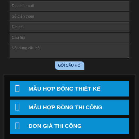
MẪU HỢP ĐỒNG THIẾT KẾ
MẪU HỢP ĐỒNG THI CÔNG
ĐƠN GIÁ THI CÔNG