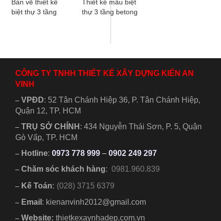
Bản vẽ thiết kế
Thiết kế mẫu biệt
biệt thự 3 tầng
thự 3 tầng betong
mái nhật vừa đáp
hiện đại có hồ
ứng xu hướng lại
bơi, sân vườn và
vừa tiện nghi...
tầng thượng....
CÔNG TY TNHH THIẾT KẾ XÂY DỰNG KIẾN AN
VINH
VPĐD
:
52 Tân Chánh Hiệp 36, P. Tân Chánh Hiệp,
–
Quận 12, TP. HCM
TRỤ SỞ CHÍNH
:
434 Nguyễn Thái Sơn, P. 5, Quận
–
Gò Vấp, TP. HCM
Hotline
:
0973 778 999
–
0902 249 297
–
Chăm sóc khách hàng
:
0981.960.839
–
Kế Toán
:
(028) 3715 6379
–
Email
: kienanvinh2012@gmail.com
–
Website:
thietkexaynhadep.com.vn
–