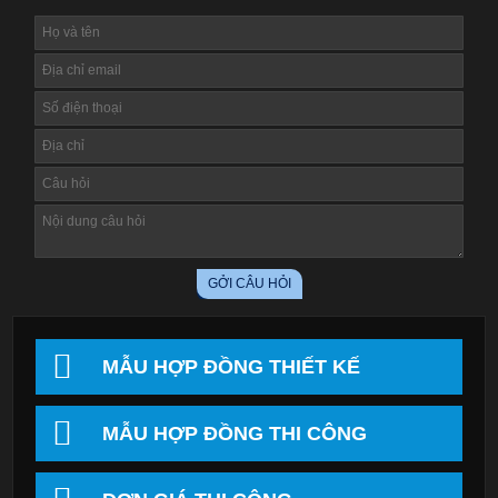
MẪU HỢP ĐỒNG THIẾT KẾ
MẪU HỢP ĐỒNG THI CÔNG