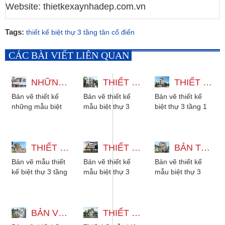
Website: thietkexaynhadep.com.vn
Tags:
thiết kế biệt thự 3 tầng tân cổ điển
CÁC BÀI VIẾT LIÊN QUAN
NHỮNG MẪU BIỆT THỰ 3 TẦNG ĐẸP ĐA DẠNG PHONG CÁCH
THIẾT KẾ MẪU BIỆT THỰ 3 TẦNG CÓ THANG MÁY 12X22M
THIẾT KẾ BIỆT THỰ 3 TẦNG 1 TUM HIỆN ĐẠI CÓ THANG MÁY VÀ HẦM
Bản vẽ thiết kế
Bản vẽ thiết kế
Bản vẽ thiết kế
những mẫu biệt
mẫu biệt thự 3
biệt thự 3 tầng 1
thự 3 tầng đẹp đa
tầng có thang
tum hiện đại có
dạng phong cách
máy 12x22m với
thang máy và
từ hiện đại, tân...
5 phòng ngủ
hầm gara để xe,
THIẾT KẾ BIỆT THỰ 3 TẦNG 2 MẶT TIỀN - 5 PHÒNG NGỦ MÁI NHẬT
phong cách tân...
THIẾT KẾ MẪU BIỆT THỰ 3 TẦNG 15X27M CÓ HẦM XE VÀ THANG MÁY
với...
BẢN THIẾT KẾ MẪU BIỆT THỰ 3 TẦNG TÂN CỔ ĐIỂN ĐẸP KÈM NỘI THẤT
Bản vẽ mẫu thiết
Bản vẽ thiết kế
Bản vẽ thiết kế
kế biệt thự 3 tầng
mẫu biệt thự 3
mẫu biệt thự 3
2 mặt tiền mái
tầng 15x27m có
tầng tân cổ điển
Nhật, có 5 phòng
hầm xe, có thang
kèm nội thất gỗ
ngủ cho gia
máy, 6 phòng ngủ
đẹp sang trọng....
đình...
BẢN VẼ THIẾT KẾ BIỆT THỰ 3 TẦNG MÁI NHẬT TÂN CỔ ĐIỂN 3 PHÒNG NGỦ
phù hợp...
THIẾT KẾ MẪU BIỆT THỰ 3 TẦNG BETONG HIỆN ĐẠI CÓ HỒ BƠI