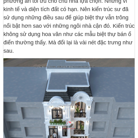
phương án tối ưu cho chủ nhà lựa chọn. Nhưng vì
kinh tế và diện tích đất có hạn. Nên kiến trúc sư đã
sử dụng những điều sau để giúp biệt thự vẫn trông
nổi bật hơn sao với những ngôi nhà cận đó. Kiến trúc
không sử dụng hoa văn như các mẫu biệt thự bán ổ
điển thường thấy. Mà đổi lại là vài nét đặc trưng như
sau.