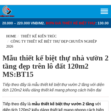
130.000 – 280.000 VNĐ/M2.
ĐƠN GIÁ XÂY DỰNG PHẦN THÔ NHÀ P
HOME
THIẾT KẾ KIẾN TRÚC
CÔNG TY THIẾT KẾ BIỆT THỰ ĐẸP CHUYÊN NGHIỆP
2026
Mẫu thiết kế biệt thự nhà vườn 2
tầng đẹp trên lô đất 120m2
MS:BT15
Tiếp theo đây là mẫu thiết kế biệt thự vườn 2 tầng với diện
tích 120m2 kiểu dáng thiết kế mang phong cách hiện đại
Tiếp theo đây là
mẫu
thiết kế biệt thự vườn
2 tầng
với
diện tích 120m2 kiểu dáng thiết kế mang phong cách hiện