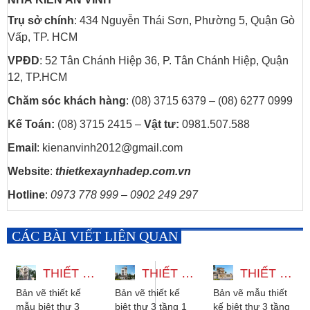
Trụ sở chính
: 434 Nguyễn Thái Sơn, Phường 5, Quận Gò
Vấp, TP. HCM
VPĐD
: 52 Tân Chánh Hiệp 36, P. Tân Chánh Hiệp, Quận
12, TP.HCM
Chăm sóc khách hàng
: (08) 3715 6379 – (08) 6277 0999
Kế Toán:
(08) 3715 2415 –
Vật tư:
0981.507.588
Email
: kienanvinh2012@gmail.com
Website
:
thietkexaynhadep.com.vn
Hotline
:
0973 778 999 – 0902 249 297
CÁC BÀI VIẾT LIÊN QUAN
THIẾT KẾ MẪU BIỆT THỰ 3 TẦNG CÓ THANG MÁY 12X22M
THIẾT KẾ BIỆT THỰ 3 TẦNG 1 TUM HIỆN ĐẠI CÓ THANG MÁY VÀ HẦM
THIẾT KẾ BIỆT THỰ 3 TẦNG 2 MẶT TIỀN - 5 PHÒNG NGỦ MÁI NHẬT
Bản vẽ thiết kế
Bản vẽ thiết kế
Bản vẽ mẫu thiết
mẫu biệt thự 3
biệt thự 3 tầng 1
kế biệt thự 3 tầng