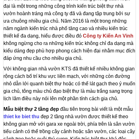
đại là một trong những công trình kiến trúc biệt thự nhà
vườn hoành tráng mà công ty đã và đang tập trung bởi sự
ưa chuông nhiều gia chủ. Năm 2016 là một trong những
năm ngành kiến trúc nhà phố tăng cao và nhiều kiến trúc
thiết kế đa dạng, hiểu được điều đó
Công ty Kiến An Vinh
không ngừng cho ra những kiến trúc không chỉ đa dạng mà
kiểu dáng đẹp phù hợp phong cách hiện đại nhằm mục đích
đáp ứng nhu cầu cho nhiều gia chủ.
Với không gian nhà vườn KTS đã thiết kế nhiều không gian
rộng cách bố trí khu vực liền mạch, với những còn đường
nhỏ dẫn lới quanh biệt thự hoặc có thể lát gạch theo ý muốn
gia chủ, tông màu chủ đạo biệt thự là màu trắng sang trọng
lịch lãm điều này nói lên một phần tính cách gia chủ.
Mẫu biệt thự 2 tầng đẹp
đầu tiên trong bài viết là một
mẫu
thiet ke biet thu
đẹp 2 tầng
nhà vườn được
thiết kế theo
không gian mở với gara xe ngoài trời, phía trên là sân vườn
tiểu cảnh có thể trồng cây cảnh hoặc sân vườn, các loại cây
cảnh treo hoặc nuôi thú cưng. Kiến trúc biệt thự khá độc