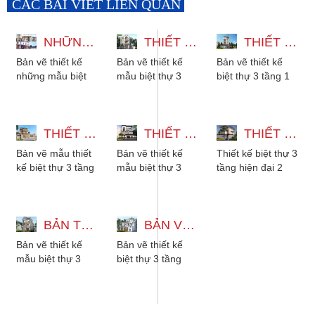
CÁC BÀI VIẾT LIÊN QUAN
NHỮNG MẪU BIỆT THỰ 3 TẦNG ĐẸP ĐA DẠNG PHONG CÁCH
THIẾT KẾ MẪU BIỆT THỰ 3 TẦNG CÓ THANG MÁY 12X22M
THIẾT KẾ BIỆT THỰ 3 TẦNG 1 TUM HIỆN ĐẠI CÓ THANG MÁY VÀ HẦM
Bản vẽ thiết kế
Bản vẽ thiết kế
Bản vẽ thiết kế
những mẫu biệt
mẫu biệt thự 3
biệt thự 3 tầng 1
thự 3 tầng đẹp đa
tầng có thang
tum hiện đại có
dạng phong cách
máy 12x22m với
thang máy và
từ hiện đại, tân...
5 phòng ngủ
hầm gara để xe,
THIẾT KẾ BIỆT THỰ 3 TẦNG 2 MẶT TIỀN - 5 PHÒNG NGỦ MÁI NHẬT
phong cách tân...
THIẾT KẾ MẪU BIỆT THỰ 3 TẦNG 15X27M CÓ HẦM XE VÀ THANG MÁY
với...
THIẾT KẾ BIỆT THỰ 3 TẦNG HIỆN ĐẠI - 2 PHÒNG NGỦ CÓ SÂN THƯỢNG
Bản vẽ mẫu thiết
Bản vẽ thiết kế
Thiết kế biệt thự 3
kế biệt thự 3 tầng
mẫu biệt thự 3
tầng hiện đại 2
2 mặt tiền mái
tầng 15x27m có
phòng ngủ có sân
Nhật, có 5 phòng
hầm xe, có thang
thượng. Kiến trúc
ngủ cho gia
máy, 6 phòng ngủ
phù hợp với...
đình...
BẢN THIẾT KẾ MẪU BIỆT THỰ 3 TẦNG TÂN CỔ ĐIỂN ĐẸP KÈM NỘI THẤT
phù hợp...
BẢN VẼ THIẾT KẾ BIỆT THỰ 3 TẦNG MÁI NHẬT TÂN CỔ ĐIỂN 3 PHÒNG NGỦ
Bản vẽ thiết kế
Bản vẽ thiết kế
mẫu biệt thự 3
biệt thự 3 tầng
tầng tân cổ điển
mái nhật vừa đáp
kèm nội thất gỗ
ứng xu hướng lại
đẹp sang trọng....
vừa tiện nghi...