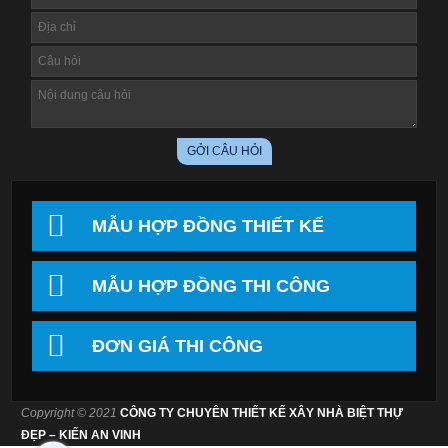
MẪU HỢP ĐỒNG THIẾT KẾ
MẪU HỢP ĐỒNG THI CÔNG
ĐƠN GIÁ THI CÔNG
Copyright © 2021
CÔNG TY CHUYÊN THIẾT KẾ XÂY NHÀ BIỆT THỰ
ĐẸP – KIẾN AN VINH