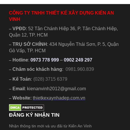
CÔNG TY TNHH THIẾT KẾ XÂY DỰNG KIẾN AN
VINH
VPĐD
:
52 Tân Chánh Hiệp 36, P. Tân Chánh Hiệp,
–
Quận 12, TP. HCM
TRỤ SỞ CHÍNH
:
434 Nguyễn Thái Sơn, P. 5, Quận
–
Gò Vấp, TP. HCM
Hotline
:
0973 778 999
–
0902 249 297
–
Chăm sóc khách hàng
:
0981.960.839
–
Kế Toán
:
(028) 3715 6379
–
Email
: kienanvinh2012@gmail.com
–
Website:
thietkexaynhadep.com.vn
–
ĐĂNG KÝ NHẬN TIN
Nhận thông tin mới và ưu đãi từ Kiến An Vinh