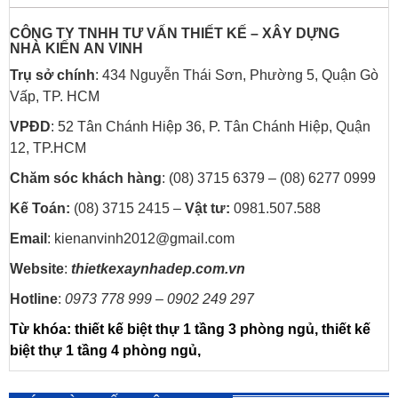
CÔNG TY TNHH TƯ VẤN THIẾT KẾ – XÂY DỰNG
NHÀ
KIẾN AN VINH
Trụ sở chính
: 434 Nguyễn Thái Sơn, Phường 5, Quận Gò
Vấp, TP. HCM
VPĐD
: 52 Tân Chánh Hiệp 36, P. Tân Chánh Hiệp, Quận
12, TP.HCM
Chăm sóc khách hàng
: (08) 3715 6379 – (08) 6277 0999
Kế Toán:
(08) 3715 2415 –
Vật tư:
0981.507.588
Email
: kienanvinh2012@gmail.com
Website
:
thietkexaynhadep.com.vn
Hotline
:
0973 778 999 – 0902 249 297
Từ khóa: thiết kế biệt thự 1 tầng 3 phòng ngủ,
thiết kế
biệt thự 1 tầng 4 phòng ngủ,