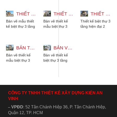
dạng phong cách
máy 12x22m với
thang máy và
từ hiện đại, tân...
5 phòng ngủ
hầm gara để xe,
THIẾT KẾ BIỆT THỰ 3 TẦNG 2 MẶT TIỀN - 5 PHÒNG NGỦ MÁI NHẬT
phong cách tân...
THIẾT KẾ MẪU BIỆT THỰ 3 TẦNG 15X27M CÓ HẦM XE VÀ THANG MÁY
với...
THIẾT KẾ BIỆT THỰ 3 TẦNG HIỆN ĐẠI - 2 PHÒNG NGỦ CÓ SÂN THƯỢNG
Bản vẽ mẫu thiết
Bản vẽ thiết kế
Thiết kế biệt thự 3
kế biệt thự 3 tầng
mẫu biệt thự 3
tầng hiện đại 2
2 mặt tiền mái
tầng 15x27m có
phòng ngủ có sân
Nhật, có 5 phòng
hầm xe, có thang
thượng. Kiến trúc
ngủ cho gia
máy, 6 phòng ngủ
phù hợp với...
đình...
BẢN THIẾT KẾ MẪU BIỆT THỰ 3 TẦNG TÂN CỔ ĐIỂN ĐẸP KÈM NỘI THẤT
phù hợp...
BẢN VẼ THIẾT KẾ BIỆT THỰ 3 TẦNG MÁI NHẬT TÂN CỔ ĐIỂN 3 PHÒNG NGỦ
Bản vẽ thiết kế
Bản vẽ thiết kế
mẫu biệt thự 3
biệt thự 3 tầng
tầng tân cổ điển
mái nhật vừa đáp
kèm nội thất gỗ
ứng xu hướng lại
đẹp sang trọng....
vừa tiện nghi...
CÔNG TY TNHH THIẾT KẾ XÂY DỰNG KIẾN AN
VINH
VPĐD
:
52 Tân Chánh Hiệp 36, P. Tân Chánh Hiệp,
–
Quận 12, TP. HCM