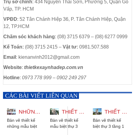
Trụ sở chính
: 434 Nguyễn Thái Sơn, Phường 5, Quận Gò
Vấp, TP. HCM
VPĐD
: 52 Tân Chánh Hiệp 36, P. Tân Chánh Hiệp, Quận
12, TP.HCM
Chăm sóc khách hàng
: (08) 3715 6379 – (08) 6277 0999
Kế Toán:
(08) 3715 2415 –
Vật tư:
0981.507.588
Email
: kienanvinh2012@gmail.com
Website
:
thietkexaynhadep.com.vn
Hotline
:
0973 778 999 – 0902 249 297
CÁC BÀI VIẾT LIÊN QUAN
NHỮNG MẪU BIỆT THỰ 3 TẦNG ĐẸP ĐA DẠNG PHONG CÁCH
THIẾT KẾ MẪU BIỆT THỰ 3 TẦNG CÓ THANG MÁY 12X22M
THIẾT KẾ BIỆT THỰ 3 TẦNG 1 TUM HIỆN ĐẠI CÓ THANG MÁY VÀ HẦM
Bản vẽ thiết kế
Bản vẽ thiết kế
Bản vẽ thiết kế
những mẫu biệt
mẫu biệt thự 3
biệt thự 3 tầng 1
thự 3 tầng đẹp đa
tầng có thang
tum hiện đại có