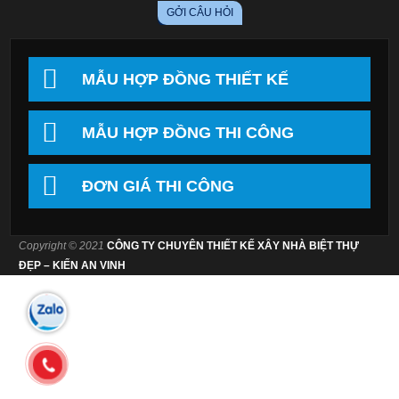
MẪU HỢP ĐỒNG THIẾT KẾ
MẪU HỢP ĐỒNG THI CÔNG
ĐƠN GIÁ THI CÔNG
Copyright © 2021
CÔNG TY CHUYÊN THIẾT KẾ XÂY NHÀ BIỆT THỰ
ĐẸP – KIẾN AN VINH