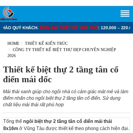
N GIÁ THIẾT KẾ NHÀ PHỐ
: 120.000 – 220.000 VNĐ/M2.
ĐƠN GIÁ T
HOME
THIẾT KẾ KIẾN TRÚC
CÔNG TY THIẾT KẾ BIỆT THỰ ĐẸP CHUYÊN NGHIỆP
2026
Thiết kế biệt thự 2 tầng tân cổ
điển mái dốc
Mái thái xanh giúp cho ngôi nhà có cảm giác mát mẻ và làm
điểm nhấn cho ngôi biệt thự 2 tầng tân cổ điển. Sử dụng
chất liệu mái thái rất phù hợp
Tổng thể
ngôi biệt thự 2 tầng tân cổ điển mái thái
8x16m
ở Vũng Tàu được thiết kế theo phong cách hiện đại.