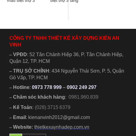
mẫu biệt thự 3
biệt thự 3 tầng
tầng tân cổ điển
mái nhật vừa đáp
kèm nội thất gỗ
ứng xu hướng lại
đẹp sang trọng....
vừa tiện nghi...
CÔNG TY TNHH THIẾT KẾ XÂY DỰNG KIẾN AN
VINH
VPĐD
:
52 Tân Chánh Hiệp 36, P. Tân Chánh Hiệp,
–
Quận 12, TP. HCM
TRỤ SỞ CHÍNH
:
434 Nguyễn Thái Sơn, P. 5, Quận
–
Gò Vấp, TP. HCM
Hotline
:
0973 778 999
–
0902 249 297
–
Chăm sóc khách hàng
:
0981.960.839
–
Kế Toán
:
(028) 3715 6379
–
Email
: kienanvinh2012@gmail.com
–
Website:
thietkexaynhadep.com.vn
–