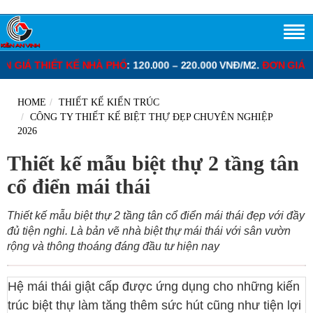
 NHÀ PHỐ
: 120.000 – 220.000 VNĐ/M2.
ĐƠN GIÁ THIẾT KẾ BIỆT T
HOME
THIẾT KẾ KIẾN TRÚC
CÔNG TY THIẾT KẾ BIỆT THỰ ĐẸP CHUYÊN NGHIỆP
2026
Thiết kế mẫu biệt thự 2 tầng tân
cổ điển mái thái
Thiết kế mẫu biệt thự 2 tầng tân cổ điển mái thái đẹp với đầy
đủ tiện nghi. Là bản vẽ nhà biệt thự mái thái với sân vườn
rộng và thông thoáng đáng đầu tư hiện nay
Hệ mái thái giật cấp được ứng dụng cho những kiến
trúc biệt thự làm tăng thêm sức hút cũng như tiện lợi