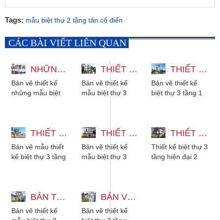
Tags:
mẫu biệt thự 2 tầng tân cổ điển
CÁC BÀI VIẾT LIÊN QUAN
NHỮNG MẪU BIỆT THỰ 3 TẦNG ĐẸP ĐA DẠNG PHONG CÁCH
THIẾT KẾ MẪU BIỆT THỰ 3 TẦNG CÓ THANG MÁY 12X22M
THIẾT KẾ BIỆT THỰ 3 TẦNG 1 TUM HIỆN ĐẠI CÓ THANG MÁY VÀ HẦM
Bản vẽ thiết kế
Bản vẽ thiết kế
Bản vẽ thiết kế
những mẫu biệt
mẫu biệt thự 3
biệt thự 3 tầng 1
thự 3 tầng đẹp đa
tầng có thang
tum hiện đại có
dạng phong cách
máy 12x22m với
thang máy và
từ hiện đại, tân...
5 phòng ngủ
hầm gara để xe,
THIẾT KẾ BIỆT THỰ 3 TẦNG 2 MẶT TIỀN - 5 PHÒNG NGỦ MÁI NHẬT
phong cách tân...
THIẾT KẾ MẪU BIỆT THỰ 3 TẦNG 15X27M CÓ HẦM XE VÀ THANG MÁY
với...
THIẾT KẾ BIỆT THỰ 3 TẦNG HIỆN ĐẠI - 2 PHÒNG NGỦ CÓ SÂN THƯỢNG
Bản vẽ mẫu thiết
Bản vẽ thiết kế
Thiết kế biệt thự 3
kế biệt thự 3 tầng
mẫu biệt thự 3
tầng hiện đại 2
2 mặt tiền mái
tầng 15x27m có
phòng ngủ có sân
Nhật, có 5 phòng
hầm xe, có thang
thượng. Kiến trúc
ngủ cho gia
máy, 6 phòng ngủ
phù hợp với...
đình...
BẢN THIẾT KẾ MẪU BIỆT THỰ 3 TẦNG TÂN CỔ ĐIỂN ĐẸP KÈM NỘI THẤT
phù hợp...
BẢN VẼ THIẾT KẾ BIỆT THỰ 3 TẦNG MÁI NHẬT TÂN CỔ ĐIỂN 3 PHÒNG NGỦ
Bản vẽ thiết kế
Bản vẽ thiết kế