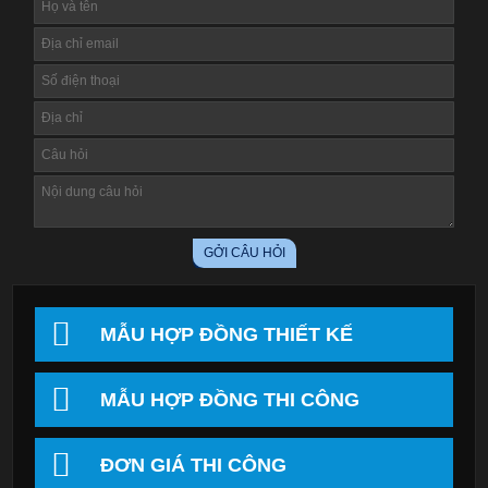
MẪU HỢP ĐỒNG THIẾT KẾ
MẪU HỢP ĐỒNG THI CÔNG
ĐƠN GIÁ THI CÔNG