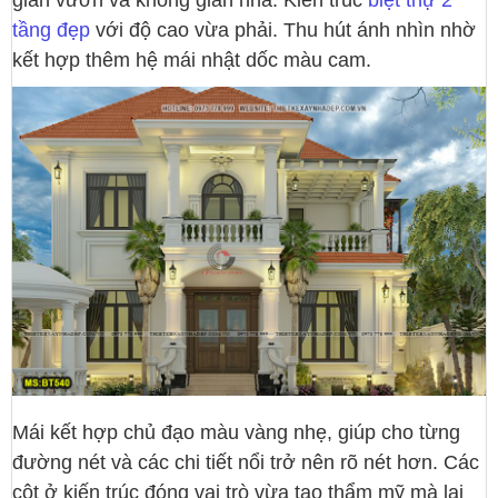
tầng đẹp
với độ cao vừa phải. Thu hút ánh nhìn nhờ
kết hợp thêm hệ mái nhật dốc màu cam.
Mái kết hợp chủ đạo màu vàng nhẹ, giúp cho từng
đường nét và các chi tiết nổi trở nên rõ nét hơn. Các
cột ở kiến trúc đóng vai trò vừa tạo thẩm mỹ mà lại