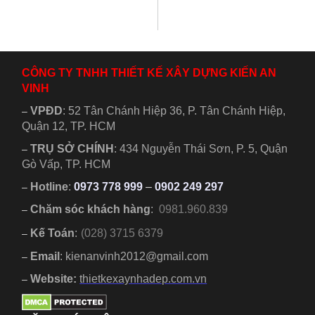
10x25m dành cho
kèm nội thất 5
gia đình đông
phòng ngủ cho
người....
gia...
CÔNG TY TNHH THIẾT KẾ XÂY DỰNG KIẾN AN
VINH
VPĐD
:
52 Tân Chánh Hiệp 36, P. Tân Chánh Hiệp,
–
Quận 12, TP. HCM
TRỤ SỞ CHÍNH
:
434 Nguyễn Thái Sơn, P. 5, Quận
–
Gò Vấp, TP. HCM
Hotline
:
0973 778 999
–
0902 249 297
–
Chăm sóc khách hàng
:
0981.960.839
–
Kế Toán
:
(028) 3715 6379
–
Email
: kienanvinh2012@gmail.com
–
Website:
thietkexaynhadep.com.vn
–