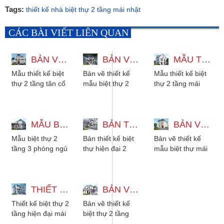
Tags:
thiết kế nhà biệt thự 2 tầng mái nhật
CÁC BÀI VIẾT LIÊN QUAN
BẢN VẼ 3D THIẾT KẾ BIỆT THỰ 2 TẦNG TÂN CỔ ĐIỂN 5 PHÒNG NGỦ
BẢN VẼ THIẾT KẾ MẪU BIỆT THỰ 2 TẦNG MÁI NHẬT HIỆN ĐẠI
MẪU THIẾT KẾ BIỆT THỰ 2 TẦNG MÁI THÁI 3 PHÒNG NGỦ 9X16M
Mẫu thiết kế biệt
Bản vẽ thiết kế
Mẫu thiết kế biệt
thự 2 tầng tân cổ
mẫu biệt thự 2
thự 2 tầng mái
điển 5 phòng ngủ
tầng mái nhật
thái 3 phòng ngủ
là lựa chọn hoàn
hiện đại 8x15m, 4
diện tích 9x16m.
hảo cho những...
phòng ngủ, phù
Phong cách kiến
MẪU BIỆT THỰ 2 TẦNG 3 PHÒNG NGỦ KIỂU MÁI NHẬT HIỆN ĐẠI
hợp...
BẢN THIẾT KẾ BIỆT THỰ HIỆN ĐẠI 2 TẦNG ĐẸP 13X16 CÓ TẦNG THƯỢNG
trúc...
BẢN VẼ THIẾT KẾ MẪU BIỆT THỰ MÁI NHẬT 2 TẦNG ĐẸP TÂN CỔ ĐIỂN
Mẫu biệt thự 2
Bản thiết kế biệt
Bản vẽ thiết kế
tầng 3 phòng ngủ
thự hiện đại 2
mẫu biệt thự mái
kiểu mái nhật hiện
tầng đẹp 13x16
nhật 2 tầng đẹp
đại dành cho gia
có tầng thượng.
tân cổ điển có sân
đình có từ 2 đến...
Mẫu nhà biệt
vườn. Mẫu...
THIẾT KẾ BIỆT THỰ 2 TẦNG HIỆN ĐẠI MÁI THÁI 9 PHÒNG NGỦ 10X25M
thự...
BẢN VẼ THIẾT KẾ BIỆT THỰ 2 TẦNG HIỆN ĐẠI MÁI NHẬT KÈM NỘI THẤT
Thiết kế biệt thự 2
Bản vẽ thiết kế
tầng hiện đại mái
biệt thự 2 tầng
thái 9 phòng ngủ
hiện đại mái nhật