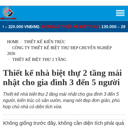
0 VNĐ/M2.
ĐƠN GIÁ THIẾT KẾ BIỆT THỰ
: 130.000 – 280.000 VNĐ/M
HOME
THIẾT KẾ KIẾN TRÚC
CÔNG TY THIẾT KẾ BIỆT THỰ ĐẸP CHUYÊN NGHIỆP
2026
THIẾT KẾ BIỆT THỰ 2 TẦNG
Thiết kế nhà biệt thự 2 tầng mái
nhật cho gia đình 3 đến 5 người
Thiết kế nhà biệt thự 2 tầng mái nhật cho gia đình 3 đến 5
người, kiến trúc có sân vườn, mang nét đẹp đơn giản, phù
hợp chủ nhà có diện tích vừa
Không giống trước đây, không cần diện tích phải quá