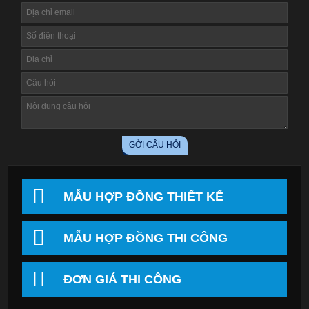
MẪU HỢP ĐỒNG THIẾT KẾ
MẪU HỢP ĐỒNG THI CÔNG
ĐƠN GIÁ THI CÔNG