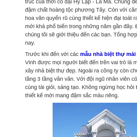
trúc của thời cổ đại Hy Lạp - La Mã. Chúng đ
đậm chất hoàng tộc phương Tây. Còn với căn 
hoa văn quyến rũ cùng thiết kế hiện đại toát 
mới khá phổ biến trong những năm gần đây. 
chúng tôi sẽ giới thiệu đến các bạn. Tổng hợ
nay.
Trước khi đến với các
mẫu nhà biệt thự mái
Vinh được mọi người biết đến trên vai trò là m
xây nhà biệt thự đẹp. Ngoài ra công ty còn ch
tầng 3 tầng vân vân. Với đội ngũ nhân viên c
cùng tài giỏi, sáng tạo. Không ngừng học hỏi 
thiết kế mới mang đậm sắc màu riêng.