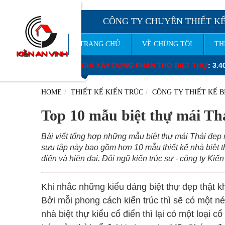
CÔNG TY CHUYÊN THIẾT KẾ
TRANG CHỦ
VỀ CHÚNG TÔI
TH
XÂY DỰNG PHẦN THÔ BIỆT THỰ
: 3.400.000 – 3.850.000 VNĐ/M2.
Đ
HOME
THIẾT KẾ KIẾN TRÚC
CÔNG TY THIẾT KẾ B
Top 10 mẫu biệt thự mái Thá
Bài viết tổng hợp những mẫu biệt thự mái Thái đẹp n
sưu tập này bao gồm hơn 10 mẫu thiết kế nhà biệt t
điển và hiện đại. Đội ngũ kiến trúc sư - công ty Kiến
Khi nhắc những kiểu dáng biệt thự đẹp thật kh
Bởi mỗi phong cách kiến trúc thì sẽ có một n
nhà biệt thự kiểu cổ điển thì lại có một loại