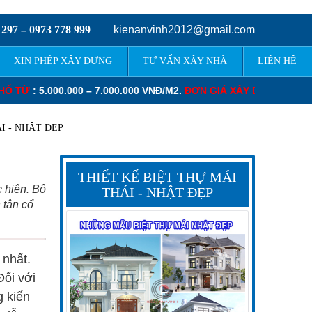
 297
0973 778 999
kienanvinh2012@gmail.com
–
XIN PHÉP XÂY DỰNG
TƯ VẤN XÂY NHÀ
LIÊN HỆ
00 VNĐ/M2.
ĐƠN GIÁ XÂY DỰNG TRỌN GÓI BIỆT THỰ TỪ
: 6.000.0
I - NHẬT ĐẸP
THIẾT KẾ BIỆT THỰ MÁI
c hiện. Bộ
THÁI - NHẬT ĐẸP
 tân cổ
 nhất.
Đối với
g kiến