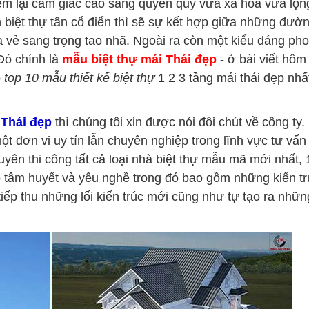
em lại cảm giác cao sang quyền quý vừa xa hoa vừa lộn
biệt thự tân cổ điển thì sẽ sự kết hợp giữa những đườn
ra vẻ sang trọng tao nhã. Ngoài ra còn một kiểu dáng ph
Đó chính là
mẫu biệt thự mái Thái đẹp
- ở bài viết hôm
p
top 10 mẫu thiết kế biệt thự
1 2 3 tầng mái thái đẹp nhấ
 Thái đẹp
thì chúng tôi xin được nói đôi chút về công ty.
ột đơn vi uy tín lẫn chuyên nghiệp trong lĩnh vực tư vấn 
uyên thi công tất cả loại nhà biệt thự mẫu mã mới nhất, 
ó tâm huyết và yêu nghề trong đó bao gồm những kiến tr
tiếp thu những lối kiến trúc mới cũng như tự tạo ra nhữ