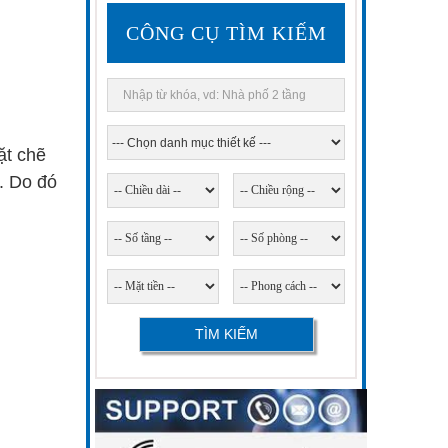
CÔNG CỤ TÌM KIẾM
ặt chẽ
. Do đó