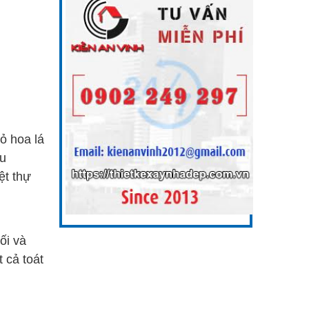
ỏ hoa lá
xu
ệt thự
ối và
t cả toát