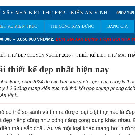
 XÂY NHÀ BIỆT THỰ ĐẸP – KIẾN AN VINH
0902 249
IẾT KẾ KIẾN TRÚC
THI CÔNG XÂY DỰNG
BẢNG GIÁ
ƠN GIÁ XÂY DỰNG TRỌN GÓI NHÀ PHỐ TỪ
: 5.000.000 – 7.000.0
IỆT THỰ ĐẸP CHUYÊN NGHIỆP 2026
THIẾT KẾ BIỆT THỰ MÁI THÁ
i thiết kế đẹp nhất hiện nay
hất trong năm 2024 do các kiến trúc sư tài giỏi của công ty thự
hự 1 2 3 tầng mang kiến trúc mái thái kết hợp chung phong cách
 An Vinh.
ó có thể so sánh và tìm ra được loại biệt thự nào là đẹp
ét đẹp riêng cũng như công năng công dụng khác nhau. 
 cổ điển màu sắc châu Âu và một loại khác mang hơi hướn