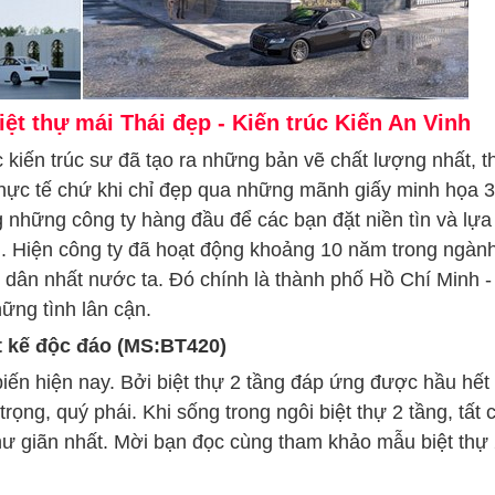
 thự mái Thái đẹp - Kiến trúc Kiến An Vinh
 kiến trúc sư đã tạo ra những bản vẽ chất lượng nhất, t
ở thực tế chứ khi chỉ đẹp qua những mãnh giấy minh họa 
ong những công ty hàng đầu để các bạn đặt niền tìn và lự
h. Hiện công ty đã hoạt động khoảng 10 năm trong ngàn
g dân nhất nước ta. Đó chính là thành phố Hồ Chí Minh -
ững tình lân cận.
t kế độc đáo (MS:BT420)
 biến hiện nay. Bởi biệt thự 2 tầng đáp ứng được hầu hết
ọng, quý phái. Khi sống trong ngôi biệt thự 2 tầng, tất 
thư giãn nhất. Mời bạn đọc cùng tham khảo mẫu biệt thự 