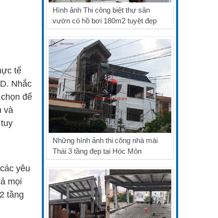
Hình ảnh Thi công biệt thự sân
vườn có hồ bơi 180m2 tuyệt đẹp
hực tế
3D. Nhắc
a chọn để
h và
 tuy
Những hình ảnh thi công nhà mái
Thái 3 tầng đẹp tại Hóc Môn
 các yêu
cả mọi
2 tầng