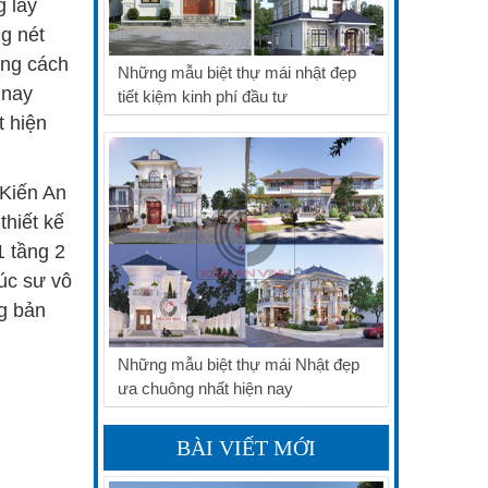
g lẫy
g nét
ong cách
Những mẫu biệt thự mái nhật đẹp
 nay
tiết kiệm kinh phí đầu tư
t hiện
 Kiến An
thiết kế
1 tầng 2
úc sư vô
ng bản
Những mẫu biệt thự mái Nhật đẹp
ưa chuông nhất hiện nay
BÀI VIẾT MỚI