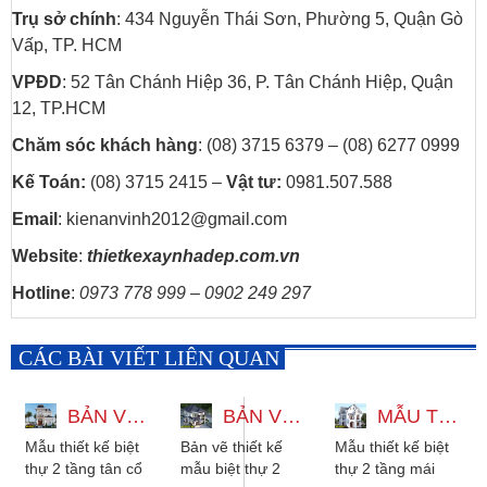
Trụ sở chính
: 434 Nguyễn Thái Sơn, Phường 5, Quận Gò
Vấp, TP. HCM
VPĐD
: 52 Tân Chánh Hiệp 36, P. Tân Chánh Hiệp, Quận
12, TP.HCM
Chăm sóc khách hàng
: (08) 3715 6379 – (08) 6277 0999
Kế Toán:
(08) 3715 2415 –
Vật tư:
0981.507.588
Email
: kienanvinh2012@gmail.com
Website
:
thietkexaynhadep.com.vn
Hotline
:
0973 778 999 – 0902 249 297
CÁC BÀI VIẾT LIÊN QUAN
BẢN VẼ 3D THIẾT KẾ BIỆT THỰ 2 TẦNG TÂN CỔ ĐIỂN 5 PHÒNG NGỦ
BẢN VẼ THIẾT KẾ MẪU BIỆT THỰ 2 TẦNG MÁI NHẬT HIỆN ĐẠI
MẪU THIẾT KẾ BIỆT THỰ 2 TẦNG MÁI THÁI 3 PHÒNG NGỦ 9X16M
Mẫu thiết kế biệt
Bản vẽ thiết kế
Mẫu thiết kế biệt
thự 2 tầng tân cổ
mẫu biệt thự 2
thự 2 tầng mái