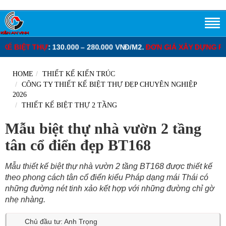
 130.000 – 280.000 VNĐ/M2.
ĐƠN GIÁ XÂY DỰNG PHẦN THÔ NHÀ 
HOME
THIẾT KẾ KIẾN TRÚC
CÔNG TY THIẾT KẾ BIỆT THỰ ĐẸP CHUYÊN NGHIỆP
2026
THIẾT KẾ BIỆT THỰ 2 TẦNG
Mẫu biệt thự nhà vườn 2 tầng
tân cổ điển đẹp BT168
Mẫu thiết kế biệt thự nhà vườn 2 tầng BT168 được thiết kế
theo phong cách tân cổ điển kiểu Pháp dạng mái Thái có
những đường nét tinh xảo kết hợp với những đường chỉ gờ
nhẹ nhàng.
Chủ đầu tư: Anh Trọng