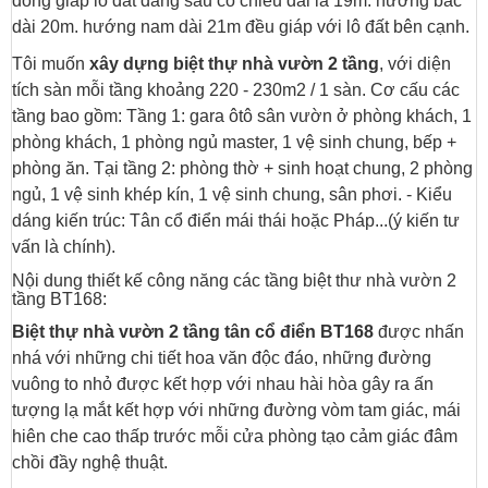
đông giáp lô đất đằng sau có chiều dài là 19m. hướng bắc
dài 20m. hướng nam dài 21m đều giáp với lô đất bên cạnh.
Tôi muốn
xây dựng biệt thự nhà vườn 2 tầng
, với diện
tích sàn mỗi tầng khoảng 220 - 230m2 / 1 sàn. Cơ cấu các
tầng bao gồm: Tầng 1: gara ôtô sân vườn ở phòng khách, 1
phòng khách, 1 phòng ngủ master, 1 vệ sinh chung, bếp +
phòng ăn. Tại tầng 2: phòng thờ + sinh hoạt chung, 2 phòng
ngủ, 1 vệ sinh khép kín, 1 vệ sinh chung, sân phơi. - Kiểu
dáng kiến trúc: Tân cổ điển mái thái hoặc Pháp...(ý kiến tư
vấn là chính).
Nội dung thiết kế công năng các tầng biệt thư nhà vườn 2
tầng BT168:
Biệt thự nhà vườn 2 tầng tân cổ điển BT168
được nhấn
nhá với những chi tiết hoa văn độc đáo, những đường
vuông to nhỏ được kết hợp với nhau hài hòa gây ra ấn
tượng lạ mắt kết hợp với những đường vòm tam giác, mái
hiên che cao thấp trước mỗi cửa phòng tạo cảm giác đâm
chồi đầy nghệ thuật.