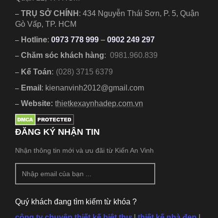
TRỤ SỞ CHÍNH
:
434 Nguyễn Thái Sơn, P. 5, Quận
–
Gò Vấp, TP. HCM
Hotline
:
0973 778 999
–
0902 249 297
–
Chăm sóc khách hàng
:
0981.960.839
–
Kế Toán
:
(028) 3715 6379
–
Email
: kienanvinh2012@gmail.com
–
Website:
thietkexaynhadep.com.vn
–
ĐĂNG KÝ NHẬN TIN
Nhận thông tin mới và ưu đãi từ Kiến An Vinh
Quý khách đang tìm kiếm từ khóa ?
công ty chuyên thiết kế biệt thự
|
thiết kế nhà đẹp
|