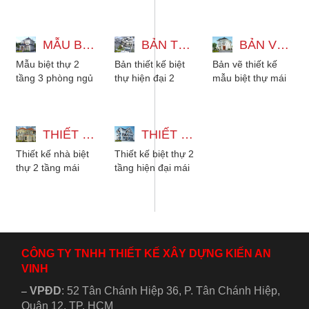
điển 5 phòng ngủ
tầng mái nhật
thái 3 phòng ngủ
là lựa chọn hoàn
hiện đại 8x15m, 4
diện tích 9x16m.
hảo cho những...
phòng ngủ, phù
Phong cách kiến
MẪU BIỆT THỰ 2 TẦNG 3 PHÒNG NGỦ KIỂU MÁI NHẬT HIỆN ĐẠI
hợp...
BẢN THIẾT KẾ BIỆT THỰ HIỆN ĐẠI 2 TẦNG ĐẸP 13X16 CÓ TẦNG THƯỢNG
trúc...
BẢN VẼ THIẾT KẾ MẪU BIỆT THỰ MÁI NHẬT 2 TẦNG ĐẸP TÂN CỔ ĐIỂN
Mẫu biệt thự 2
Bản thiết kế biệt
Bản vẽ thiết kế
tầng 3 phòng ngủ
thự hiện đại 2
mẫu biệt thự mái
kiểu mái nhật hiện
tầng đẹp 13x16
nhật 2 tầng đẹp
đại dành cho gia
có tầng thượng.
tân cổ điển có sân
đình có từ 2 đến...
Mẫu nhà biệt
vườn. Mẫu...
THIẾT KẾ NHÀ BIỆT THỰ 2 TẦNG MÁI NHẬT CHO GIA ĐÌNH 3 ĐẾN 5 NGƯỜI
thự...
THIẾT KẾ BIỆT THỰ 2 TẦNG HIỆN ĐẠI MÁI THÁI 9 PHÒNG NGỦ 10X25M
Thiết kế nhà biệt
Thiết kế biệt thự 2
thự 2 tầng mái
tầng hiện đại mái
nhật cho gia đình
thái 9 phòng ngủ
3 đến 5 người,
10x25m dành cho
kiến trúc có sân
gia đình đông
vườn,...
người....
CÔNG TY TNHH THIẾT KẾ XÂY DỰNG KIẾN AN
VINH
VPĐD
:
52 Tân Chánh Hiệp 36, P. Tân Chánh Hiệp,
–
Quận 12, TP. HCM