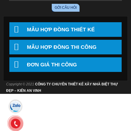
MẪU HỢP ĐỒNG THIẾT KẾ
MẪU HỢP ĐỒNG THI CÔNG
ĐƠN GIÁ THI CÔNG
Copyright © 2021
CÔNG TY CHUYÊN THIẾT KẾ XÂY NHÀ BIỆT THỰ
ĐẸP – KIẾN AN VINH